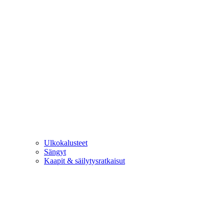
Ulkokalusteet
Sängyt
Kaapit & säilytysratkaisut