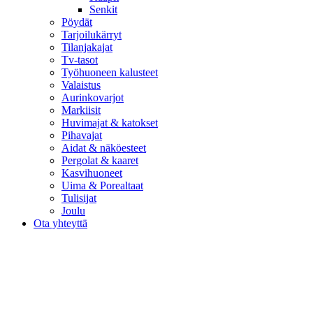
Senkit
Pöydät
Tarjoilukärryt
Tilanjakajat
Tv-tasot
Työhuoneen kalusteet
Valaistus
Aurinkovarjot
Markiisit
Huvimajat & katokset
Pihavajat
Aidat & näköesteet
Pergolat & kaaret
Kasvihuoneet
Uima & Porealtaat
Tulisijat
Joulu
Ota yhteyttä