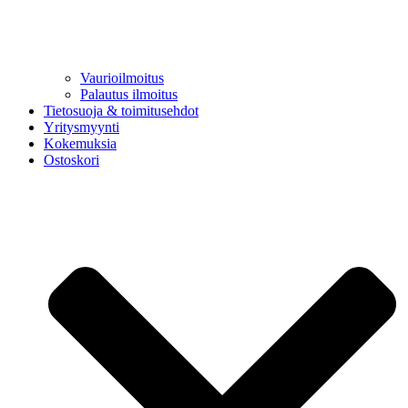
Vaurioilmoitus
Palautus ilmoitus
Tietosuoja & toimitusehdot
Yritysmyynti
Kokemuksia
Ostoskori