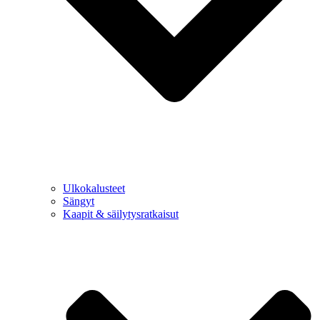
Ulkokalusteet
Sängyt
Kaapit & säilytysratkaisut