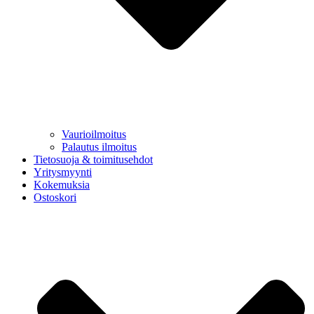
Vaurioilmoitus
Palautus ilmoitus
Tietosuoja & toimitusehdot
Yritysmyynti
Kokemuksia
Ostoskori