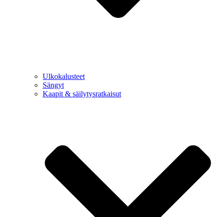
Ulkokalusteet
Sängyt
Kaapit & säilytysratkaisut