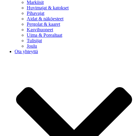
Markiisit
Huvimajat & katokset
Pihavajat
Aidat & näköesteet
Pergolat & kaaret
Kasvihuoneet
Uima & Porealtaat
Tulisijat
Joulu
Ota yhteyttä