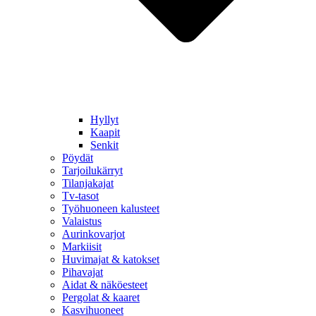
Hyllyt
Kaapit
Senkit
Pöydät
Tarjoilukärryt
Tilanjakajat
Tv-tasot
Työhuoneen kalusteet
Valaistus
Aurinkovarjot
Markiisit
Huvimajat & katokset
Pihavajat
Aidat & näköesteet
Pergolat & kaaret
Kasvihuoneet