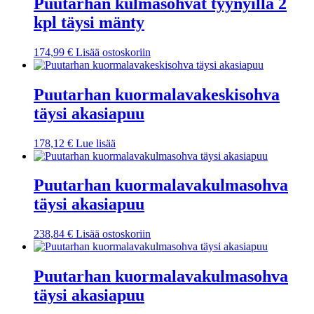
Puutarhan kulmasohvat tyynyillä 2
kpl täysi mänty
174,99
€
Lisää ostoskoriin
Puutarhan kuormalavakeskisohva
täysi akasiapuu
178,12
€
Lue lisää
Puutarhan kuormalavakulmasohva
täysi akasiapuu
238,84
€
Lisää ostoskoriin
Puutarhan kuormalavakulmasohva
täysi akasiapuu