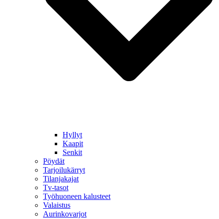
Hyllyt
Kaapit
Senkit
Pöydät
Tarjoilukärryt
Tilanjakajat
Tv-tasot
Työhuoneen kalusteet
Valaistus
Aurinkovarjot