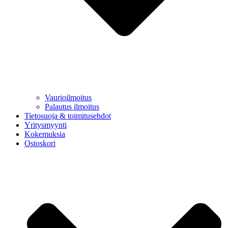
Vaurioilmoitus
Palautus ilmoitus
Tietosuoja & toimitusehdot
Yritysmyynti
Kokemuksia
Ostoskori