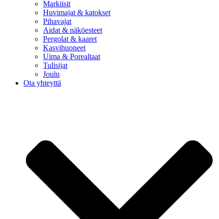
Markiisit
Huvimajat & katokset
Pihavajat
Aidat & näköesteet
Pergolat & kaaret
Kasvihuoneet
Uima & Porealtaat
Tulisijat
Joulu
Ota yhteyttä