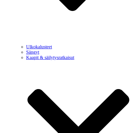
Ulkokalusteet
Sängyt
Kaapit & säilytysratkaisut