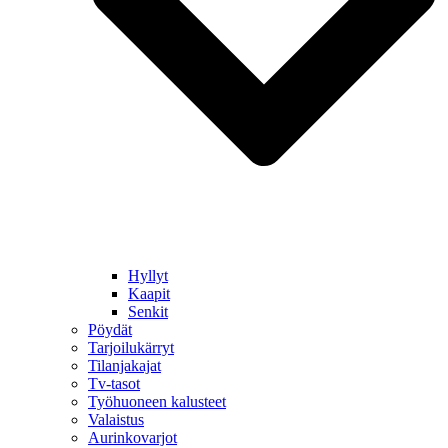
Hyllyt
Kaapit
Senkit
Pöydät
Tarjoilukärryt
Tilanjakajat
Tv-tasot
Työhuoneen kalusteet
Valaistus
Aurinkovarjot