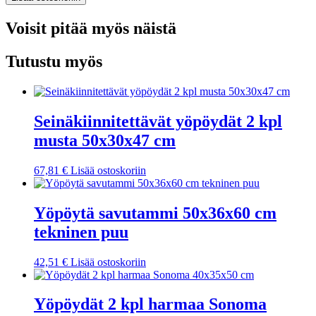
Voisit pitää myös näistä
Tutustu myös
Seinäkiinnitettävät yöpöydät 2 kpl
musta 50x30x47 cm
67,81
€
Lisää ostoskoriin
Yöpöytä savutammi 50x36x60 cm
tekninen puu
42,51
€
Lisää ostoskoriin
Yöpöydät 2 kpl harmaa Sonoma