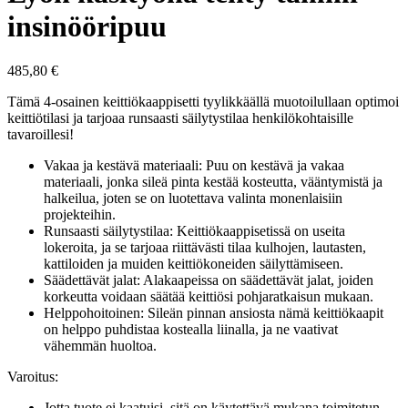
insinööripuu
485,80
€
Tämä 4-osainen keittiökaappisetti tyylikkäällä muotoilullaan optimoi
keittiötilasi ja tarjoaa runsaasti säilytystilaa henkilökohtaisille
tavaroillesi!
Vakaa ja kestävä materiaali: Puu on kestävä ja vakaa
materiaali, jonka sileä pinta kestää kosteutta, vääntymistä ja
halkeilua, joten se on luotettava valinta monenlaisiin
projekteihin.
Runsaasti säilytystilaa: Keittiökaappisetissä on useita
lokeroita, ja se tarjoaa riittävästi tilaa kulhojen, lautasten,
kattiloiden ja muiden keittiökoneiden säilyttämiseen.
Säädettävät jalat: Alakaapeissa on säädettävät jalat, joiden
korkeutta voidaan säätää keittiösi pohjaratkaisun mukaan.
Helppohoitoinen: Sileän pinnan ansiosta nämä keittiökaapit
on helppo puhdistaa kostealla liinalla, ja ne vaativat
vähemmän huoltoa.
Varoitus:
Jotta tuote ei kaatuisi, sitä on käytettävä mukana toimitetun