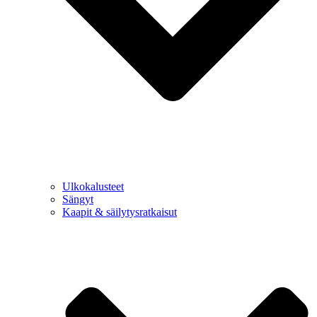
Ulkokalusteet
Sängyt
Kaapit & säilytysratkaisut