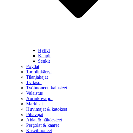
Hyllyt
Kaapit
Senkit
Pöydät
Tarjoilukärryt
Tilanjakajat
Tv-tasot
Työhuoneen kalusteet
Valaistus
Aurinkovarjot
Markiisit
Huvimajat & katokset
Pihavajat
Aidat & näköesteet
Pergolat & kaaret
Kasvihuoneet