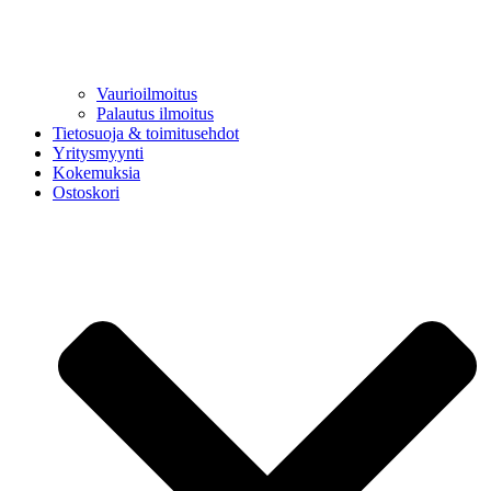
Vaurioilmoitus
Palautus ilmoitus
Tietosuoja & toimitusehdot
Yritysmyynti
Kokemuksia
Ostoskori