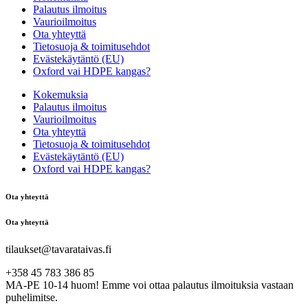
Palautus ilmoitus
Vaurioilmoitus
Ota yhteyttä
Tietosuoja & toimitusehdot
Evästekäytäntö (EU)
Oxford vai HDPE kangas?
Kokemuksia
Palautus ilmoitus
Vaurioilmoitus
Ota yhteyttä
Tietosuoja & toimitusehdot
Evästekäytäntö (EU)
Oxford vai HDPE kangas?
Ota yhteyttä
Ota yhteyttä
tilaukset@tavarataivas.fi
+358 45 783 386 85
MA-PE 10-14 huom! Emme voi ottaa palautus ilmoituksia vastaan
puhelimitse.