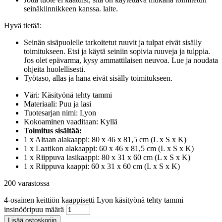
seinäkiinnikkeen kanssa. laite.
Hyvä tietää:
Seinän sisäpuolelle tarkoitetut ruuvit ja tulpat eivät sisälly
toimitukseen. Etsi ja käytä seiniin sopivia ruuveja ja tulppia.
Jos olet epävarma, kysy ammattilaisen neuvoa. Lue ja noudata
ohjeita huolellisesti.
Työtaso, allas ja hana eivät sisälly toimitukseen.
Väri: Käsityönä tehty tammi
Materiaali: Puu ja lasi
Tuotesarjan nimi: Lyon
Kokoaminen vaaditaan: Kyllä
Toimitus sisältää:
1 x Altaan alakaappi: 80 x 46 x 81,5 cm (L x S x K)
1 x Laatikon alakaappi: 60 x 46 x 81,5 cm (L x S x K)
1 x Riippuva lasikaappi: 80 x 31 x 60 cm (L x S x K)
1 x Riippuva kaappi: 60 x 31 x 60 cm (L x S x K)
200 varastossa
4-osainen keittiön kaappisetti Lyon käsityönä tehty tammi
insinööripuu määrä
Lisää ostoskoriin