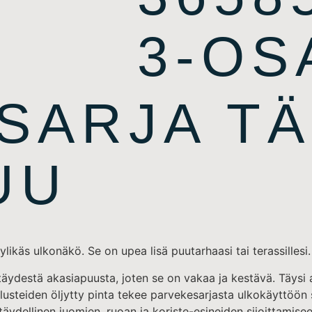
3-OS
SARJA TÄ
UU
ikäs ulkonäkö. Se on upea lisä puutarhaasi tai terassillesi.
 täydestä akasiapuusta, joten se on vakaa ja kestävä. Täysi
alusteiden öljytty pinta tekee parvekesarjasta ulkokäyttöön
ydellinen juomien, ruoan ja koriste-esineiden sijoittamisee