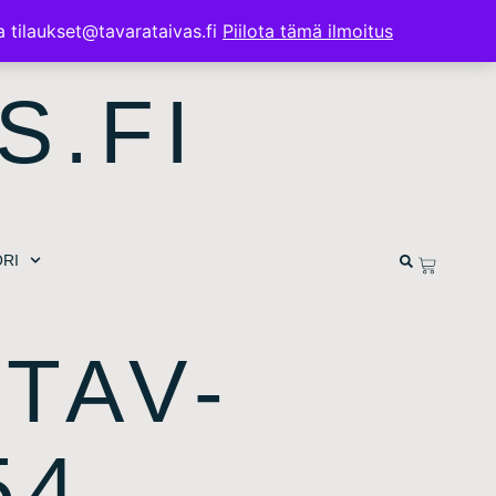
a tilaukset@tavarataivas.fi
Piilota tämä ilmoitus
S.FI
RI
 TAV-
54