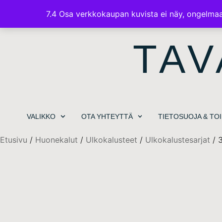
7.4 Osa verkkokaupan kuvista ei näy, ongelmaa 
TAV
VALIKKO
OTA YHTEYTTÄ
TIETOSUOJA & TO
Etusivu
/
Huonekalut
/
Ulkokalusteet
/
Ulkokalustesarjat
/ 3