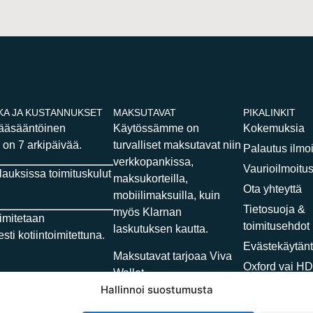
KA JA KUSTANNUKSET
MAKSUTAVAT
PIKALINKIT
pääsääntöinen
Käytössämme on
Kokemuksia
 on 7 arkipäivää.
turvalliset maksutavat niin
Palautus ilmo
verkkopankissa,
Vaurioilmoitu
ilauksissa toimituskulut
maksukorteilla,
Ota yhteyttä
mobiilimaksuilla, kuin
Tietosuoja &
myös Klarnan
oimitetaan
toimitusehdot
laskutuksen kautta.
sti kotiintoimitettuna.
Evästekäytänt
Maksutavat tarjoaa Viva
Oxford vai H
Wallet
kangas?
Hallinnoi suostumusta