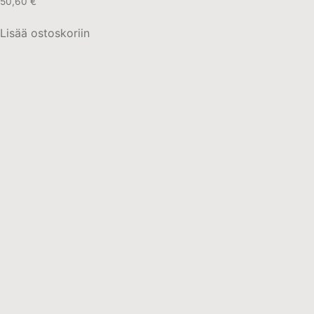
50,60
€
Lisää ostoskoriin