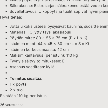
Sälerakenne: Bistrosarjan sälerakenne estää veden ke
Sovellettavuus: Ulkopöytä ja tuolit sopivat hyvin pi
Hyvä tietää:
Jotta ulkokalusteesi pysyisivät kauniina, suosittelem
Materiaali: Öljytty täysi akasiapuu
Pöydän mitat: 80 x 55 x 75 cm (P x L x K)
Istuimen mitat: 44 x 45 x 80 cm (L x S x K)
Istuimen korkeus maasta: 42 cm
Maksimikantavuus (per istuin): 110 kg
Tyyny sisältyy toimitukseen: Ei
Asennus vaaditaan: Kyllä
Toimitus sisältää:
1 x pöytä
2 x tuoli
Enintään 110 kg per istuin.
26 varastossa