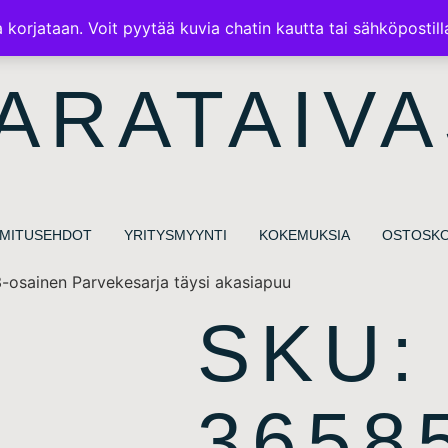
ILMAINEN TOIMITUS 100€ TILAUKSISSA
korjataan. Voit pyytää kuvia chatin kautta tai sähköpostill
ARATAIVA
IMITUSEHDOT
YRITYSMYYNTI
KOKEMUKSIA
OSTOSKO
-osainen Parvekesarja täysi akasiapuu
SKU:
3658