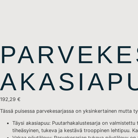
PARVEKE
AKASIAP
192,29
€
Tässä puisessa parvekesarjassa on yksinkertainen mutta tyyl
Täysi akasiapuu: Puutarhakalustesarja on valmistettu
tiheäsyinen, tukeva ja kestävä trooppinen lehtipuu. K
Vakaa pöytälevy: Parvekesarjan tukeva pöytälevy on tä