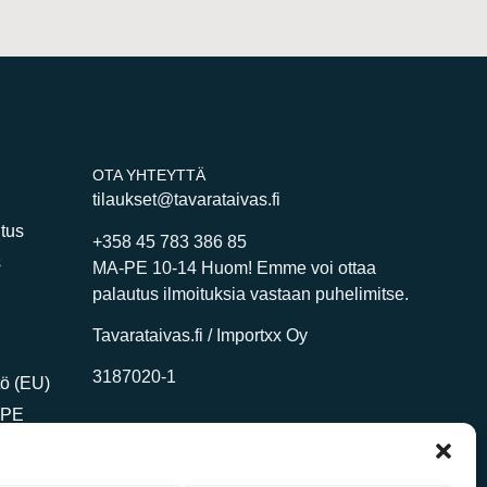
OTA YHTEYTTÄ
tilaukset@tavarataivas.fi
itus
+358 45 783 386 85
s
MA-PE 10-14 Huom! Emme voi ottaa
palautus ilmoituksia vastaan puhelimitse.
Tavarataivas.fi / Importxx Oy
3187020-1
ö (EU)
DPE