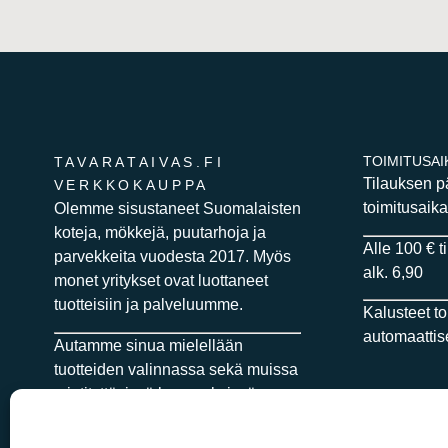
TOIMITUSAI
TAVARATAIVAS.FI
Tilauksen 
VERKKOKAUPPA
toimitusaika
Olemme sisustaneet Suomalaisten
koteja, mökkejä, puutarhoja ja
Alle 100 € t
parvekkeita vuodesta 2017. Myös
alk. 6,90
monet yritykset ovat luottaneet
tuotteisiin ja palveluumme.
Kalusteet t
automaattise
Autamme sinua mielellään
tuotteiden valinnassa sekä muissa
mietityttävissä kysymyksissä.