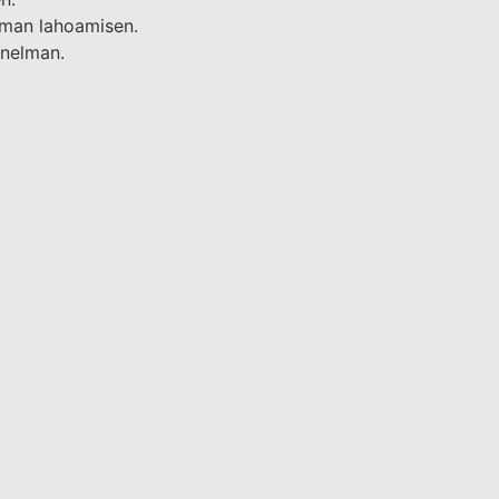
toman lahoamisen.
nnelman.