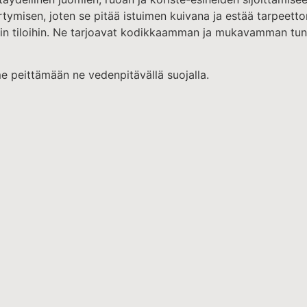
rtymisen, joten se pitää istuimen kuivana ja estää tarpeet
eniin tiloihin. Ne tarjoavat kodikkaamman ja mukavamman tu
me peittämään ne vedenpitävällä suojalla.