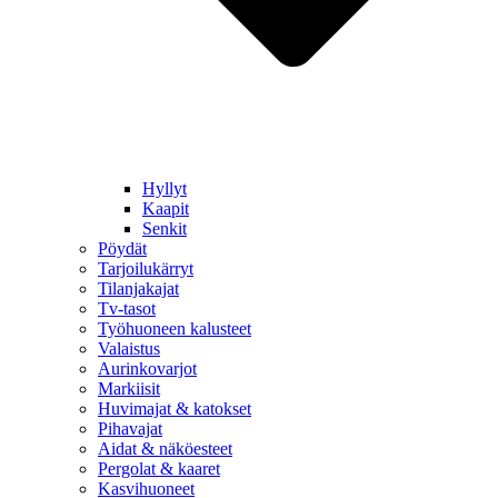
Hyllyt
Kaapit
Senkit
Pöydät
Tarjoilukärryt
Tilanjakajat
Tv-tasot
Työhuoneen kalusteet
Valaistus
Aurinkovarjot
Markiisit
Huvimajat & katokset
Pihavajat
Aidat & näköesteet
Pergolat & kaaret
Kasvihuoneet