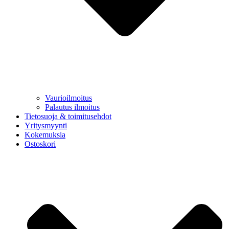
Vaurioilmoitus
Palautus ilmoitus
Tietosuoja & toimitusehdot
Yritysmyynti
Kokemuksia
Ostoskori