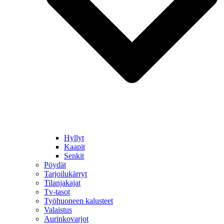
Hyllyt
Kaapit
Senkit
Pöydät
Tarjoilukärryt
Tilanjakajat
Tv-tasot
Työhuoneen kalusteet
Valaistus
Aurinkovarjot