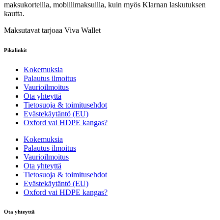
maksukorteilla, mobiilimaksuilla, kuin myös Klarnan laskutuksen
kautta.
Maksutavat tarjoaa Viva Wallet
Pikalinkit
Kokemuksia
Palautus ilmoitus
Vaurioilmoitus
Ota yhteyttä
Tietosuoja & toimitusehdot
Evästekäytäntö (EU)
Oxford vai HDPE kangas?
Kokemuksia
Palautus ilmoitus
Vaurioilmoitus
Ota yhteyttä
Tietosuoja & toimitusehdot
Evästekäytäntö (EU)
Oxford vai HDPE kangas?
Ota yhteyttä