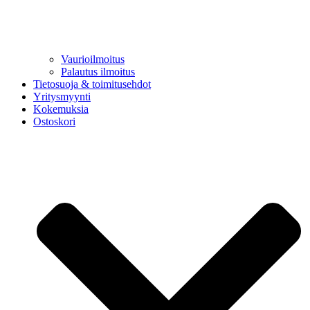
Vaurioilmoitus
Palautus ilmoitus
Tietosuoja & toimitusehdot
Yritysmyynti
Kokemuksia
Ostoskori