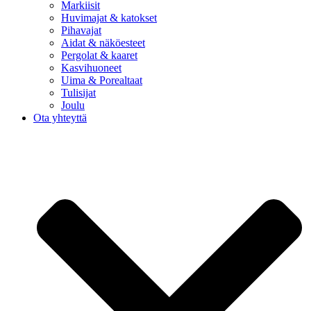
Markiisit
Huvimajat & katokset
Pihavajat
Aidat & näköesteet
Pergolat & kaaret
Kasvihuoneet
Uima & Porealtaat
Tulisijat
Joulu
Ota yhteyttä