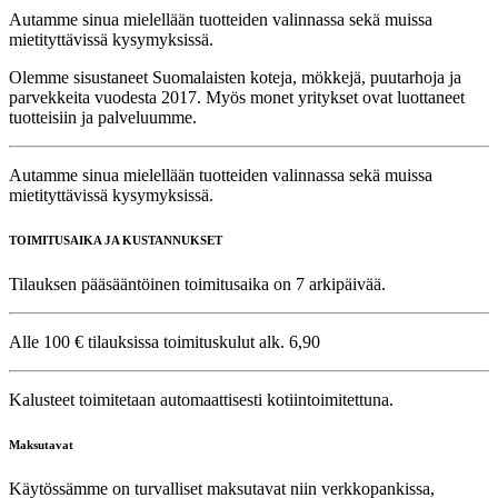
Autamme sinua mielellään tuotteiden valinnassa sekä muissa
mietityttävissä kysymyksissä.
Olemme sisustaneet Suomalaisten koteja, mökkejä, puutarhoja ja
parvekkeita vuodesta 2017. Myös monet yritykset ovat luottaneet
tuotteisiin ja palveluumme.
Autamme sinua mielellään tuotteiden valinnassa sekä muissa
mietityttävissä kysymyksissä.
TOIMITUSAIKA JA KUSTANNUKSET
Tilauksen pääsääntöinen toimitusaika on 7 arkipäivää.
Alle 100 € tilauksissa toimituskulut alk. 6,90
Kalusteet toimitetaan automaattisesti kotiintoimitettuna.
Maksutavat
Käytössämme on turvalliset maksutavat niin verkkopankissa,