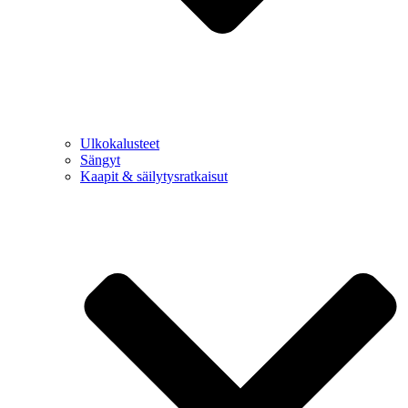
Ulkokalusteet
Sängyt
Kaapit & säilytysratkaisut