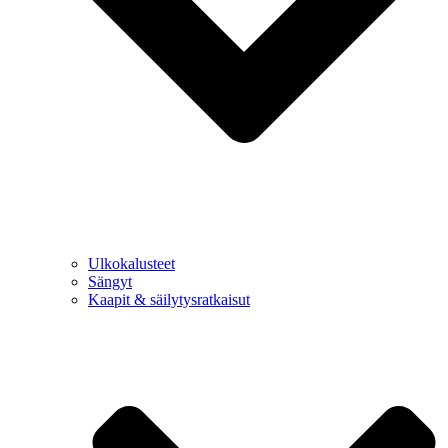
Ulkokalusteet
Sängyt
Kaapit & säilytysratkaisut