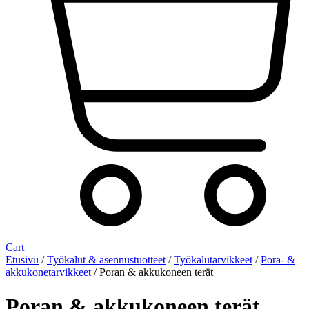
Cart
Etusivu
/
Työkalut & asennustuotteet
/
Työkalutarvikkeet
/
Pora- &
akkukonetarvikkeet
/ Poran & akkukoneen terät
Poran & akkukoneen terät