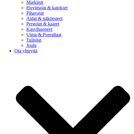
Markiisit
Huvimajat & katokset
Pihavajat
Aidat & näköesteet
Pergolat & kaaret
Kasvihuoneet
Uima & Porealtaat
Tulisijat
Joulu
Ota yhteyttä