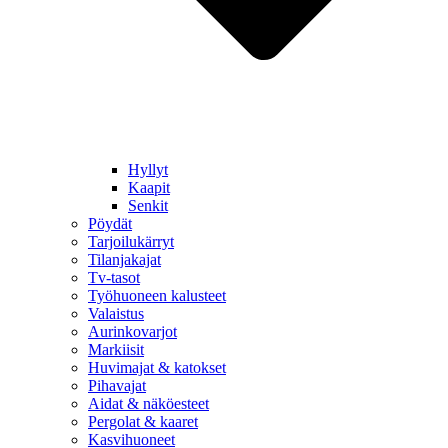
Hyllyt
Kaapit
Senkit
Pöydät
Tarjoilukärryt
Tilanjakajat
Tv-tasot
Työhuoneen kalusteet
Valaistus
Aurinkovarjot
Markiisit
Huvimajat & katokset
Pihavajat
Aidat & näköesteet
Pergolat & kaaret
Kasvihuoneet