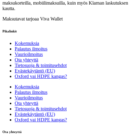
maksukorteilla, mobiilimaksuilla, kuin myös Klarnan laskutuksen
kautta.
Maksutavat tarjoaa Viva Wallet
Pikalinkit
Kokemuksia
Palautus ilmoitus
Vaurioilmoitus
Ota yhteyttä
Tietosuoja & toimitusehdot
Evästekäytäntö (EU)
Oxford vai HDPE kangas?
Kokemuksia
Palautus ilmoitus
Vaurioilmoitus
Ota yhteyttä
Tietosuoja & toimitusehdot
Evästekäytäntö (EU)
Oxford vai HDPE kangas?
Ota yhteyttä