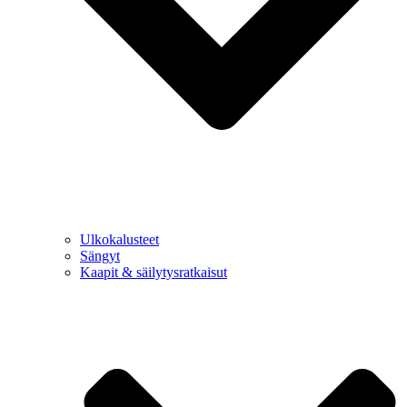
Ulkokalusteet
Sängyt
Kaapit & säilytysratkaisut