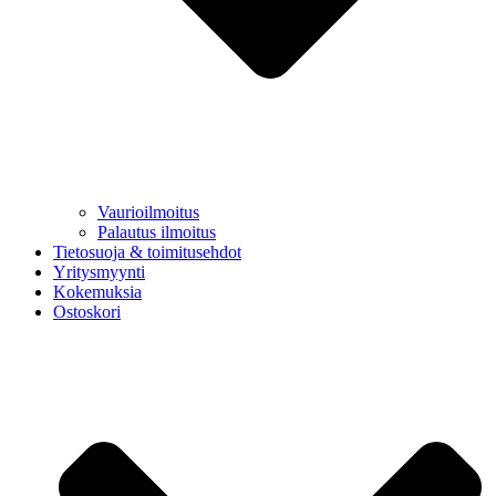
Vaurioilmoitus
Palautus ilmoitus
Tietosuoja & toimitusehdot
Yritysmyynti
Kokemuksia
Ostoskori