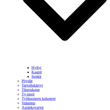
Hyllyt
Kaapit
Senkit
Pöydät
Tarjoilukärryt
Tilanjakajat
Tv-tasot
Työhuoneen kalusteet
Valaistus
Aurinkovarjot