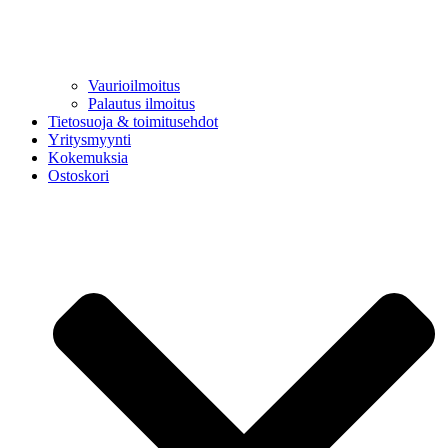
Vaurioilmoitus
Palautus ilmoitus
Tietosuoja & toimitusehdot
Yritysmyynti
Kokemuksia
Ostoskori