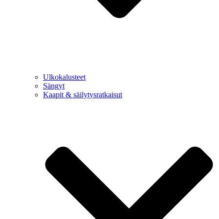
Ulkokalusteet
Sängyt
Kaapit & säilytysratkaisut