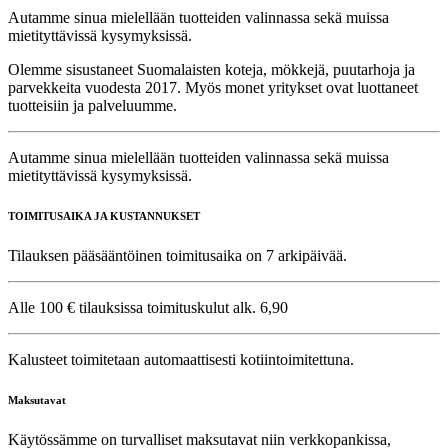
Autamme sinua mielellään tuotteiden valinnassa sekä muissa
mietityttävissä kysymyksissä.
Olemme sisustaneet Suomalaisten koteja, mökkejä, puutarhoja ja
parvekkeita vuodesta 2017. Myös monet yritykset ovat luottaneet
tuotteisiin ja palveluumme.
Autamme sinua mielellään tuotteiden valinnassa sekä muissa
mietityttävissä kysymyksissä.
TOIMITUSAIKA JA KUSTANNUKSET
Tilauksen pääsääntöinen toimitusaika on 7 arkipäivää.
Alle 100 € tilauksissa toimituskulut alk. 6,90
Kalusteet toimitetaan automaattisesti kotiintoimitettuna.
Maksutavat
Käytössämme on turvalliset maksutavat niin verkkopankissa,