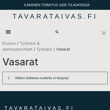
ILMAINEN TOIMITUS 100€ TILAUKSISSA
TAVARATAIVAS.FI
OTA YHTEYTTÄ
TIETOSUOJA & TOIMITUSEHDOT
Etusivu
/
Työkalut &
asennustuotteet
/
Työkalut
/ Vasarat
Vasarat
Valitun kaltaisia tuotteita ei löytynyt.
TAVARATAIVAS.FI