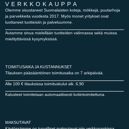
VERKKOKAUPPA
Olemme sisustaneet Suomalaisten koteja, mökkejä, puutarhoja
ja parvekkeita vuodesta 2017. Myös monet yritykset ovat
luottaneet tuotteisiin ja palveluumme.
Autamme sinua mielellään tuotteiden valinnassa sekä muissa
mietityttävissä kysymyksissä.
TOIMITUSAIKA JA KUSTANNUKSET
Tilauksen pääsääntöinen toimitusaika on 7 arkipäivää.
Alle 100 € tilauksissa toimituskulut alk. 6,90
Kalusteet toimitetaan automaattisesti kotiintoimitettuna.
MAKSUTAVAT
Käytössämme on turvalliset maksutavat niin verkkopankissa,