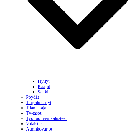
Hyllyt
Kaapit
Senkit
Pöydät
Tarjoilukärryt
Tilanjakajat
Tv-tasot
Työhuoneen kalusteet
Valaistus
Aurinkovarjot