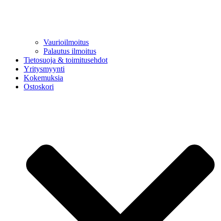
Vaurioilmoitus
Palautus ilmoitus
Tietosuoja & toimitusehdot
Yritysmyynti
Kokemuksia
Ostoskori