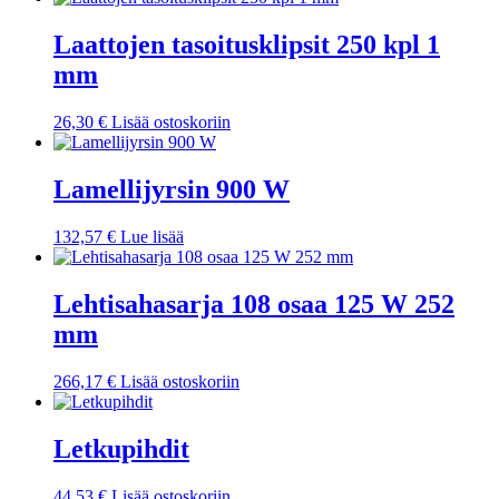
Laattojen tasoitusklipsit 250 kpl 1
mm
26,30
€
Lisää ostoskoriin
Lamellijyrsin 900 W
132,57
€
Lue lisää
Lehtisahasarja 108 osaa 125 W 252
mm
266,17
€
Lisää ostoskoriin
Letkupihdit
44,53
€
Lisää ostoskoriin