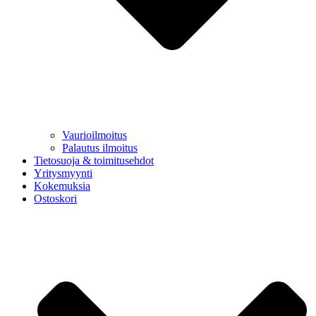
Vaurioilmoitus
Palautus ilmoitus
Tietosuoja & toimitusehdot
Yritysmyynti
Kokemuksia
Ostoskori