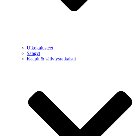
Ulkokalusteet
Sängyt
Kaapit & säilytysratkaisut