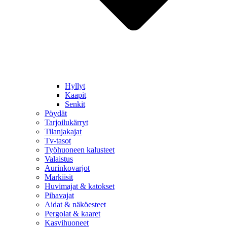
Hyllyt
Kaapit
Senkit
Pöydät
Tarjoilukärryt
Tilanjakajat
Tv-tasot
Työhuoneen kalusteet
Valaistus
Aurinkovarjot
Markiisit
Huvimajat & katokset
Pihavajat
Aidat & näköesteet
Pergolat & kaaret
Kasvihuoneet