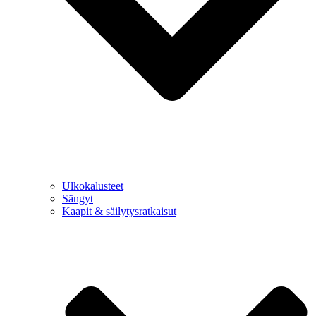
Ulkokalusteet
Sängyt
Kaapit & säilytysratkaisut