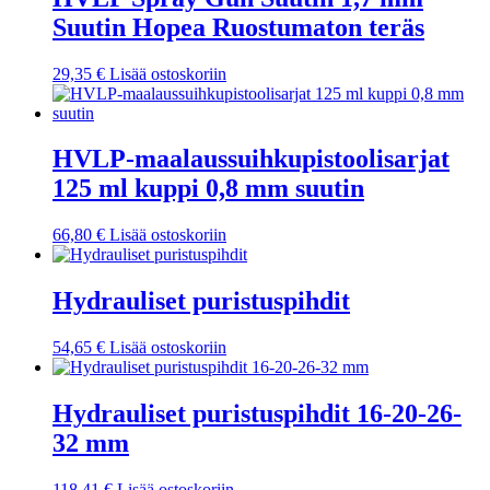
Suutin Hopea Ruostumaton teräs
29,35
€
Lisää ostoskoriin
HVLP-maalaussuihkupistoolisarjat
125 ml kuppi 0,8 mm suutin
66,80
€
Lisää ostoskoriin
Hydrauliset puristuspihdit
54,65
€
Lisää ostoskoriin
Hydrauliset puristuspihdit 16-20-26-
32 mm
118,41
€
Lisää ostoskoriin