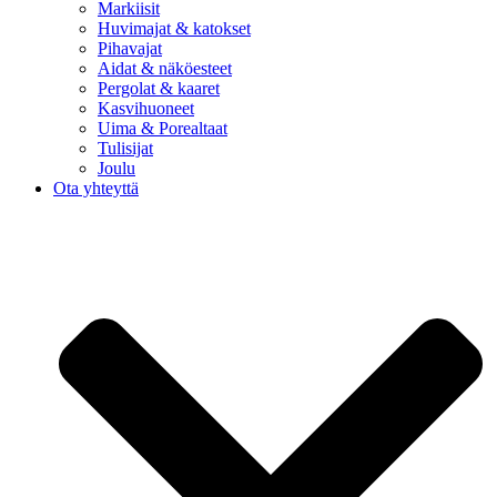
Markiisit
Huvimajat & katokset
Pihavajat
Aidat & näköesteet
Pergolat & kaaret
Kasvihuoneet
Uima & Porealtaat
Tulisijat
Joulu
Ota yhteyttä