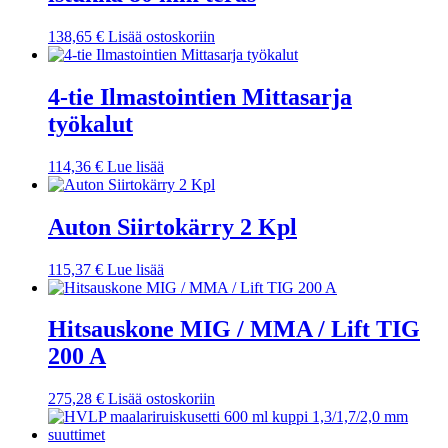
138,65
€
Lisää ostoskoriin
4-tie Ilmastointien Mittasarja
työkalut
114,36
€
Lue lisää
Auton Siirtokärry 2 Kpl
115,37
€
Lue lisää
Hitsauskone MIG / MMA / Lift TIG
200 A
275,28
€
Lisää ostoskoriin