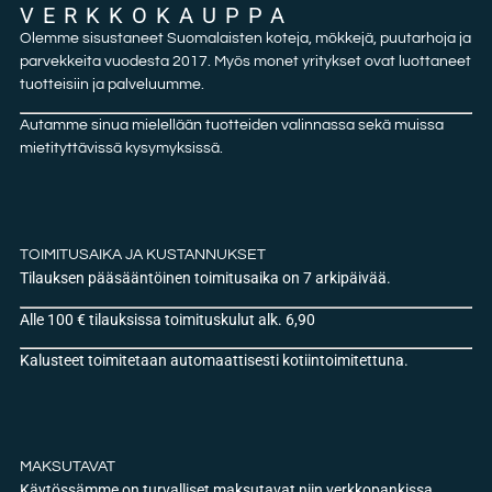
VERKKOKAUPPA
Olemme sisustaneet Suomalaisten koteja, mökkejä, puutarhoja ja
parvekkeita vuodesta 2017. Myös monet yritykset ovat luottaneet
tuotteisiin ja palveluumme.
Autamme sinua mielellään tuotteiden valinnassa sekä muissa
mietityttävissä kysymyksissä.
TOIMITUSAIKA JA KUSTANNUKSET
Tilauksen pääsääntöinen toimitusaika on 7 arkipäivää.
Alle 100 € tilauksissa toimituskulut alk. 6,90
Kalusteet toimitetaan automaattisesti kotiintoimitettuna.
MAKSUTAVAT
Käytössämme on turvalliset maksutavat niin verkkopankissa,