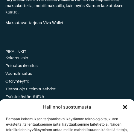
maksukorteilla, mobiilimaksuilla, kuin myös Klarnan laskutuksen
kautta.
Maksutavat tarjoaa Viva Wallet
PIKALINKIT
Kokemuksia
Palautus ilmoitus
Vaurioilmoitus
Ota yhteyttä
Tietosuoja & toimitusehdot
Evästekäytäntö (EU)
Oxford vai HDPE kangas?
Hallinnoi suostumusta
Parhaan kokemuksen tarjoamiseksi käytämme teknologioita, kuten
evästeitä, tallentaaksemme ja/tai käyttääksemme laitetietoja. Näiden
tekniikoiden hyväksyminen antaa meille mahdollisuuden käsitellä tietoja,
OTA YHTEYTTÄ