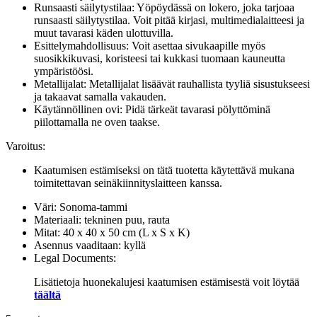
Runsaasti säilytystilaa: Yöpöydässä on lokero, joka tarjoaa
runsaasti säilytystilaa. Voit pitää kirjasi, multimedialaitteesi ja
muut tavarasi käden ulottuvilla.
Esittelymahdollisuus: Voit asettaa sivukaapille myös
suosikkikuvasi, koristeesi tai kukkasi tuomaan kauneutta
ympäristöösi.
Metallijalat: Metallijalat lisäävät rauhallista tyyliä sisustukseesi
ja takaavat samalla vakauden.
Käytännöllinen ovi: Pidä tärkeät tavarasi pölyttöminä
piilottamalla ne oven taakse.
Varoitus:
Kaatumisen estämiseksi on tätä tuotetta käytettävä mukana
toimitettavan seinäkiinnityslaitteen kanssa.
Väri: Sonoma-tammi
Materiaali: tekninen puu, rauta
Mitat: 40 x 40 x 50 cm (L x S x K)
Asennus vaaditaan: kyllä
Legal Documents:
Lisätietoja huonekalujesi kaatumisen estämisestä voit löytää
täältä