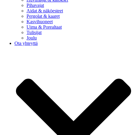
Pihavajat
Aidat & näköesteet
Pergolat & kaaret
Kasvihuoneet
Uima & Porealtaat
Tulisijat
Joulu
Ota yhteyttä