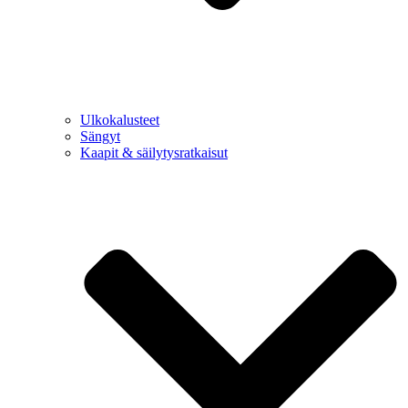
Ulkokalusteet
Sängyt
Kaapit & säilytysratkaisut