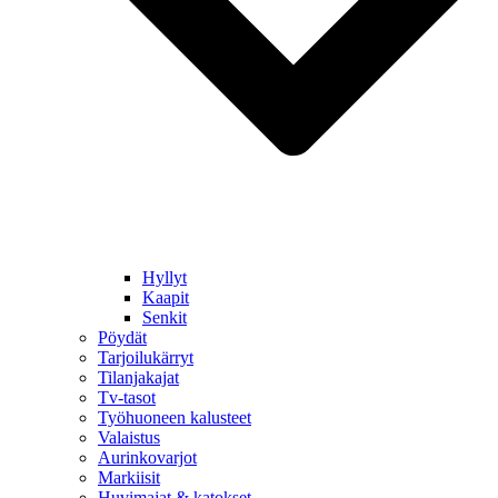
Hyllyt
Kaapit
Senkit
Pöydät
Tarjoilukärryt
Tilanjakajat
Tv-tasot
Työhuoneen kalusteet
Valaistus
Aurinkovarjot
Markiisit
Huvimajat & katokset