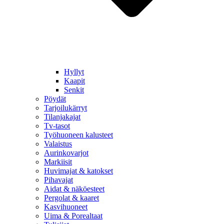
Hyllyt
Kaapit
Senkit
Pöydät
Tarjoilukärryt
Tilanjakajat
Tv-tasot
Työhuoneen kalusteet
Valaistus
Aurinkovarjot
Markiisit
Huvimajat & katokset
Pihavajat
Aidat & näköesteet
Pergolat & kaaret
Kasvihuoneet
Uima & Porealtaat