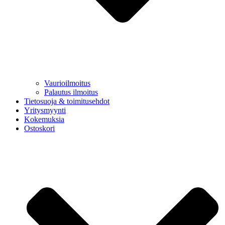
Vaurioilmoitus
Palautus ilmoitus
Tietosuoja & toimitusehdot
Yritysmyynti
Kokemuksia
Ostoskori