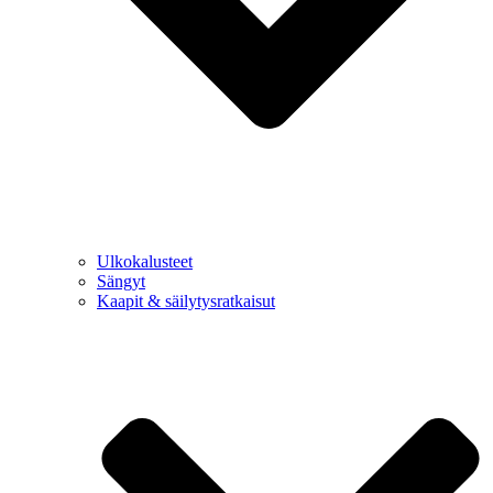
Ulkokalusteet
Sängyt
Kaapit & säilytysratkaisut