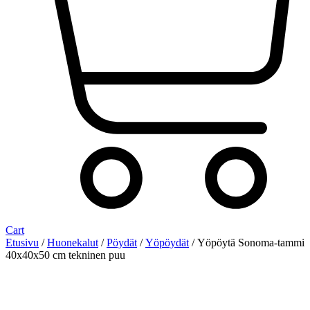
Cart
Etusivu
/
Huonekalut
/
Pöydät
/
Yöpöydät
/ Yöpöytä Sonoma-tammi
40x40x50 cm tekninen puu