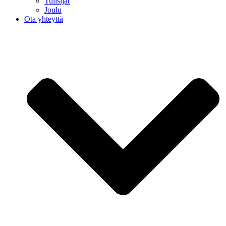
Tulisijat
Joulu
Ota yhteyttä