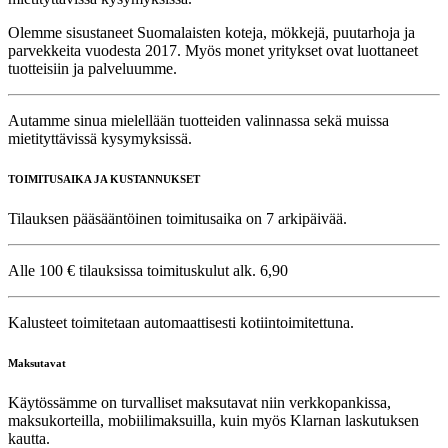
Olemme sisustaneet Suomalaisten koteja, mökkejä, puutarhoja ja
parvekkeita vuodesta 2017. Myös monet yritykset ovat luottaneet
tuotteisiin ja palveluumme.
Autamme sinua mielellään tuotteiden valinnassa sekä muissa
mietityttävissä kysymyksissä.
TOIMITUSAIKA JA KUSTANNUKSET
Tilauksen pääsääntöinen toimitusaika on 7 arkipäivää.
Alle 100 € tilauksissa toimituskulut alk. 6,90
Kalusteet toimitetaan automaattisesti kotiintoimitettuna.
Maksutavat
Käytössämme on turvalliset maksutavat niin verkkopankissa,
maksukorteilla, mobiilimaksuilla, kuin myös Klarnan laskutuksen
kautta.