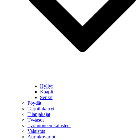
Hyllyt
Kaapit
Senkit
Pöydät
Tarjoilukärryt
Tilanjakajat
Tv-tasot
Työhuoneen kalusteet
Valaistus
Aurinkovarjot