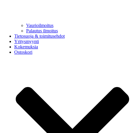
Vaurioilmoitus
Palautus ilmoitus
Tietosuoja & toimitusehdot
Yritysmyynti
Kokemuksia
Ostoskori