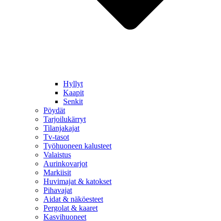
Hyllyt
Kaapit
Senkit
Pöydät
Tarjoilukärryt
Tilanjakajat
Tv-tasot
Työhuoneen kalusteet
Valaistus
Aurinkovarjot
Markiisit
Huvimajat & katokset
Pihavajat
Aidat & näköesteet
Pergolat & kaaret
Kasvihuoneet