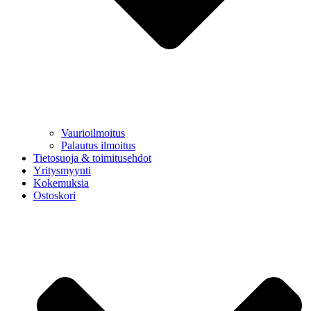
Vaurioilmoitus
Palautus ilmoitus
Tietosuoja & toimitusehdot
Yritysmyynti
Kokemuksia
Ostoskori