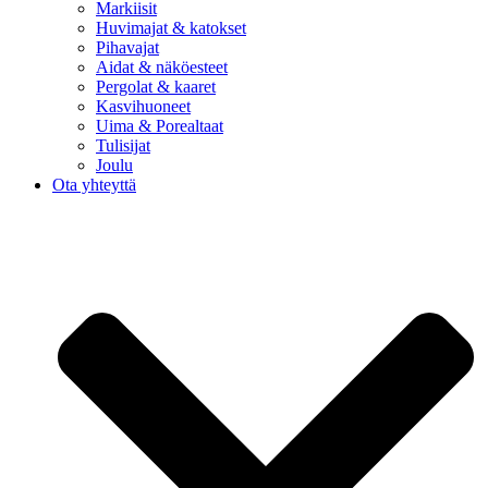
Markiisit
Huvimajat & katokset
Pihavajat
Aidat & näköesteet
Pergolat & kaaret
Kasvihuoneet
Uima & Porealtaat
Tulisijat
Joulu
Ota yhteyttä