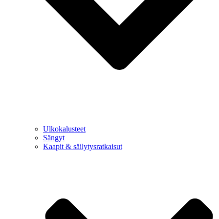
Ulkokalusteet
Sängyt
Kaapit & säilytysratkaisut