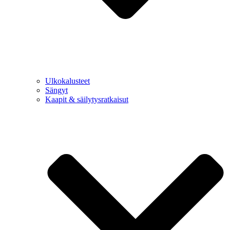
Ulkokalusteet
Sängyt
Kaapit & säilytysratkaisut