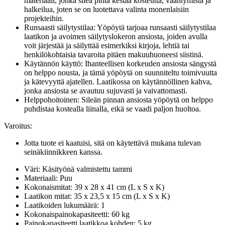
materiaali, jonka sileä pinta kestää kosteutta, vääntymistä ja
halkeilua, joten se on luotettava valinta monenlaisiin
projekteihin.
Runsaasti säilytystilaa: Yöpöytä tarjoaa runsaasti säilytystilaa
laatikon ja avoimen säilytyslokeron ansiosta, joiden avulla
voit järjestää ja säilyttää esimerkiksi kirjoja, lehtiä tai
henkilökohtaisia tavaroita pitäen makuuhuoneesi siistinä.
Käytännön käyttö: Ihanteellisen korkeuden ansiosta sängystä
on helppo nousta, ja tämä yöpöytä on suunniteltu toimivuutta
ja kätevyyttä ajatellen. Laatikossa on käytännöllinen kahva,
jonka ansiosta se avautuu sujuvasti ja vaivattomasti.
Helppohoitoinen: Sileän pinnan ansiosta yöpöytä on helppo
puhdistaa kostealla liinalla, eikä se vaadi paljon huoltoa.
Varoitus:
Jotta tuote ei kaatuisi, sitä on käytettävä mukana tulevan
seinäkiinnikkeen kanssa.
Väri: Käsityönä valmistettu tammi
Materiaali: Puu
Kokonaismitat: 39 x 28 x 41 cm (L x S x K)
Laatikon mitat: 35 x 23,5 x 15 cm (L x S x K)
Laatikoiden lukumäärä: 1
Kokonaispainokapasiteetti: 60 kg
Painokapasiteetti laatikkoa kohden: 5 kg