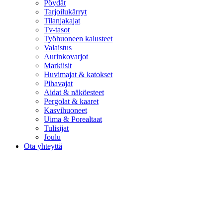
Pöydät
Tarjoilukärryt
Tilanjakajat
Tv-tasot
Työhuoneen kalusteet
Valaistus
Aurinkovarjot
Markiisit
Huvimajat & katokset
Pihavajat
Aidat & näköesteet
Pergolat & kaaret
Kasvihuoneet
Uima & Porealtaat
Tulisijat
Joulu
Ota yhteyttä