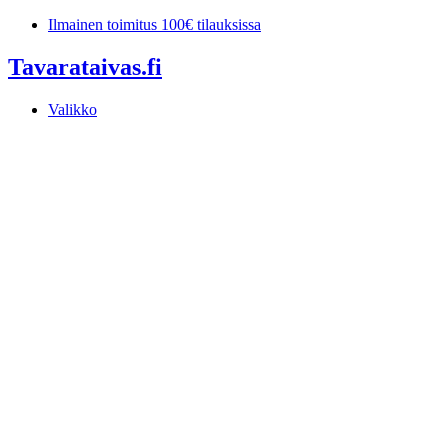
Mene
Ilmainen toimitus 100€ tilauksissa
sisältöön
Tavarataivas.fi
Valikko