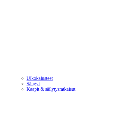
Ulkokalusteet
Sängyt
Kaapit & säilytysratkaisut