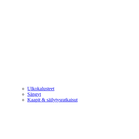
Ulkokalusteet
Sängyt
Kaapit & säilytysratkaisut