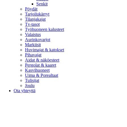
Senkit
Pöydät
Tarjoilukärryt
Tilanjakajat
Tv-tasot
Työhuoneen kalusteet
Valaistus
Aurinkovarjot
Markiisit
Huvimajat & katokset
Pihavajat
Aidat & näköesteet
Pergolat & kaaret
Kasvihuoneet
Uima & Porealtaat
Tulisijat
Joulu
Ota yhteyttä