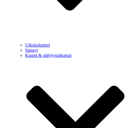
Ulkokalusteet
Sängyt
Kaapit & säilytysratkaisut