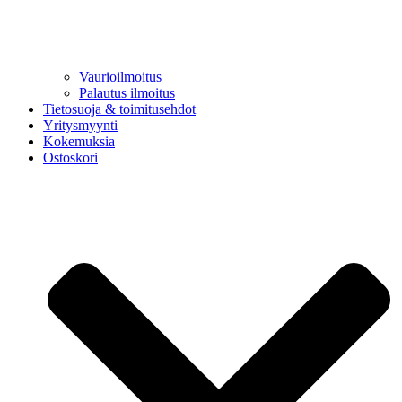
Vaurioilmoitus
Palautus ilmoitus
Tietosuoja & toimitusehdot
Yritysmyynti
Kokemuksia
Ostoskori