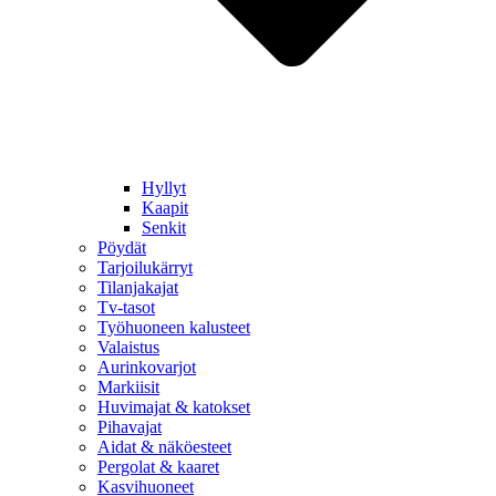
Hyllyt
Kaapit
Senkit
Pöydät
Tarjoilukärryt
Tilanjakajat
Tv-tasot
Työhuoneen kalusteet
Valaistus
Aurinkovarjot
Markiisit
Huvimajat & katokset
Pihavajat
Aidat & näköesteet
Pergolat & kaaret
Kasvihuoneet