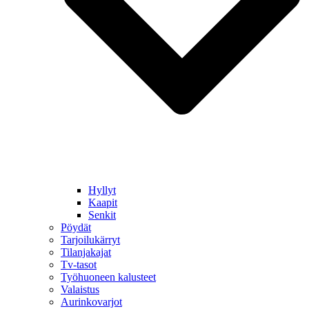
Hyllyt
Kaapit
Senkit
Pöydät
Tarjoilukärryt
Tilanjakajat
Tv-tasot
Työhuoneen kalusteet
Valaistus
Aurinkovarjot