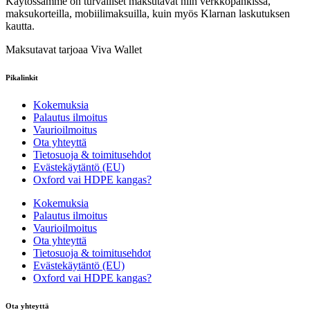
Käytössämme on turvalliset maksutavat niin verkkopankissa,
maksukorteilla, mobiilimaksuilla, kuin myös Klarnan laskutuksen
kautta.
Maksutavat tarjoaa Viva Wallet
Pikalinkit
Kokemuksia
Palautus ilmoitus
Vaurioilmoitus
Ota yhteyttä
Tietosuoja & toimitusehdot
Evästekäytäntö (EU)
Oxford vai HDPE kangas?
Kokemuksia
Palautus ilmoitus
Vaurioilmoitus
Ota yhteyttä
Tietosuoja & toimitusehdot
Evästekäytäntö (EU)
Oxford vai HDPE kangas?
Ota yhteyttä