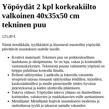
Yöpöydät 2 kpl korkeakiilto
valkoinen 40x35x50 cm
tekninen puu
125,49
€
Nämä trendikkäät, tyylikkäästi ja klassisesti muotoillut yöpöydät
päivittävät sisustuksesi uudelle tasolle.
Kestävä materiaali: Tekninen puu on poikkeuksellisen
laadukasta ja sileäpintaista. Se on luja, vakaa ja kosteudelle
vastustuskykyinen. Teknisestä puusta valmistettu yöpöytä on
helppo puhdistaa kostealla liinalla.
Reilusti säilytystilaa: Laatikolla ja lokerolla varustettu
sivupöytä tarjoaa runsaasti säilytystilaa lehdillesi, kirjoillesi,
kaukosäätimillesi ja muille pienesineille niiden hyvässä
järjestyksessä ja käden ulottuvilla pitämiseen.
Tukeva ylätaso: Yöpöydän tukeva ylätaso on ihanteellinen
koristeiden, valokuvien ja ruukkukasvien esille asettamiseen.
Metallijalat: Metallijalat lisäävät sisustukseesi modernia ja
rauhoittavaa tyyliä ja takaavat samalla vakauden.