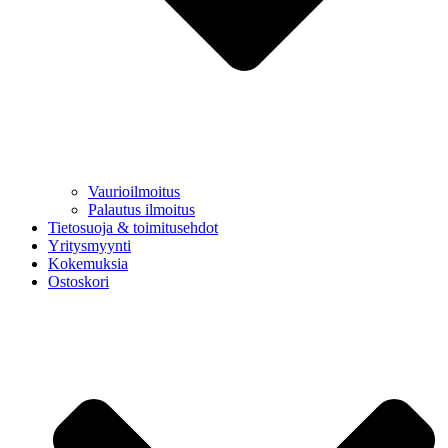
Vaurioilmoitus
Palautus ilmoitus
Tietosuoja & toimitusehdot
Yritysmyynti
Kokemuksia
Ostoskori