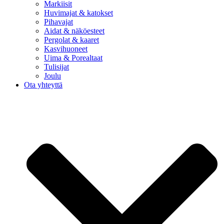
Markiisit
Huvimajat & katokset
Pihavajat
Aidat & näköesteet
Pergolat & kaaret
Kasvihuoneet
Uima & Porealtaat
Tulisijat
Joulu
Ota yhteyttä