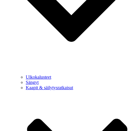
Ulkokalusteet
Sängyt
Kaapit & säilytysratkaisut