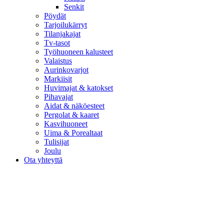
Senkit
Pöydät
Tarjoilukärryt
Tilanjakajat
Tv-tasot
Työhuoneen kalusteet
Valaistus
Aurinkovarjot
Markiisit
Huvimajat & katokset
Pihavajat
Aidat & näköesteet
Pergolat & kaaret
Kasvihuoneet
Uima & Porealtaat
Tulisijat
Joulu
Ota yhteyttä