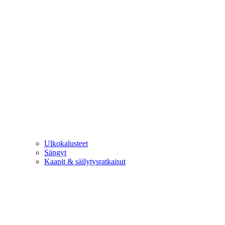
Ulkokalusteet
Sängyt
Kaapit & säilytysratkaisut