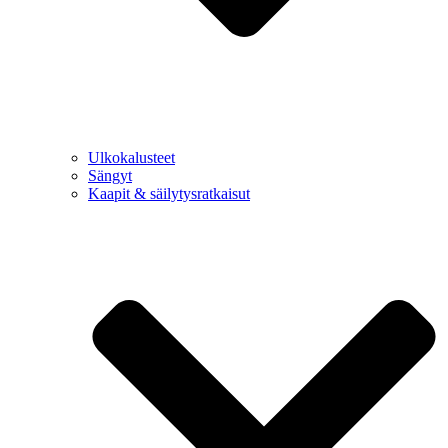
Ulkokalusteet
Sängyt
Kaapit & säilytysratkaisut