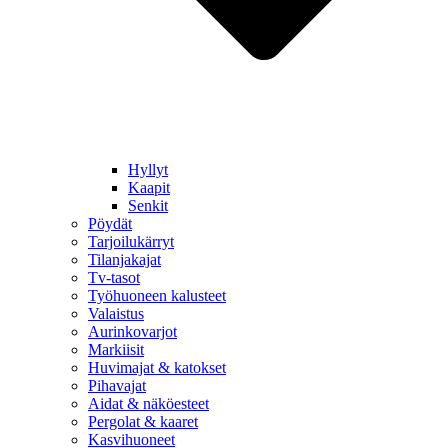
Hyllyt
Kaapit
Senkit
Pöydät
Tarjoilukärryt
Tilanjakajat
Tv-tasot
Työhuoneen kalusteet
Valaistus
Aurinkovarjot
Markiisit
Huvimajat & katokset
Pihavajat
Aidat & näköesteet
Pergolat & kaaret
Kasvihuoneet