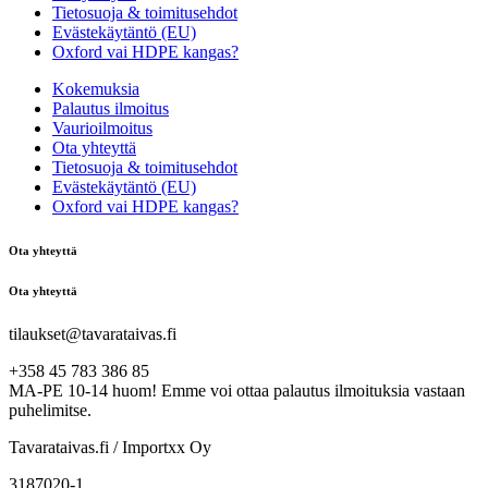
Tietosuoja & toimitusehdot
Evästekäytäntö (EU)
Oxford vai HDPE kangas?
Kokemuksia
Palautus ilmoitus
Vaurioilmoitus
Ota yhteyttä
Tietosuoja & toimitusehdot
Evästekäytäntö (EU)
Oxford vai HDPE kangas?
Ota yhteyttä
Ota yhteyttä
tilaukset@tavarataivas.fi
+358 45 783 386 85
MA-PE 10-14 huom! Emme voi ottaa palautus ilmoituksia vastaan
puhelimitse.
Tavarataivas.fi / Importxx Oy
3187020-1