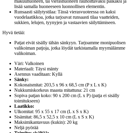
makuuhuoneen, tai vierashuoneen rauhoittavaksi paikaksi ja
lisää samalla huoneeseen luonnollisen elementin.
Runsaasti säilytystilaa: Tässä vierasvuoteessa on kaksi
vuodelaatikkoa, jotka tarjoavat runsaasti tilaa vaatteiden,
sukkien, lelujen, tyynyjen ja vastaavien säilyttämiseen.
Hyvä tietää:
Patjat eivät sisälly tähän sänkyyn. Tarjoamme monipuolisen
valikoiman patjoja, jotka löydät tarkistamalla myymälämme
valikoiman.
Väri: Valkoinen
Materiaali: Täysi mänty
Asennus vaaditaan: Kyllä
Sänky:
Kokonaismitat: 203,5 x 96 x 68,5 cm (P x L x K)
Nukkumiskorkeus maasta mitattuna: 21 cm
Sopiva patjan koko: 90 x 200 cm (L x P) (patja ei sisälly
toimitukseen)
Laatikko:
Ulkomitat: 95 x 55 x 17 cm (L x S x K)
Sisämitat: 86,5 x 52,5 x 10 cm (L x S x K)
Maksimikantavuus (kukin): 20 kg
Neljä pyörää
Toimitus sisältää: