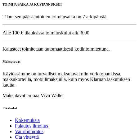
TOIMITUSAIKA JA KUSTANNUKSET
Tilauksen pääsääntöinen toimitusaika on 7 arkipäivää.
Alle 100 € tilauksissa toimituskulut alk. 6,90
Kalusteet toimitetaan automaattisesti kotiintoimitettuna.
Maksutavat
Käytössämme on turvalliset maksutavat niin verkkopankissa,
maksukorteilla, mobiilimaksuilla, kuin myös Klarnan laskutuksen
kautta.
Maksutavat tarjoaa Viva Wallet
Pikalinkit
Kokemuksia
Palautus ilmoitus
Vaurioilmoitus
Ota yhteyttä