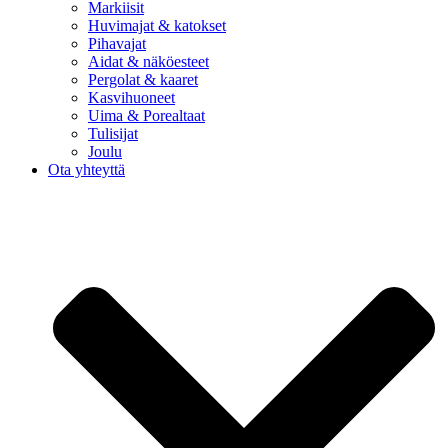
Markiisit
Huvimajat & katokset
Pihavajat
Aidat & näköesteet
Pergolat & kaaret
Kasvihuoneet
Uima & Porealtaat
Tulisijat
Joulu
Ota yhteyttä