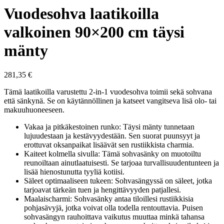
Vuodesohva laatikoilla
valkoinen 90×200 cm täysi
mänty
281,35
€
Tämä laatikoilla varustettu 2-in-1 vuodesohva toimii sekä sohvana
että sänkynä. Se on käytännöllinen ja katseet vangitseva lisä olo- tai
makuuhuoneeseen.
Vakaa ja pitkäkestoinen runko: Täysi mänty tunnetaan
lujuudestaan ja kestävyydestään. Sen suorat puunsyyt ja
erottuvat oksanpaikat lisäävät sen rustiikkista charmia.
Kaiteet kolmella sivulla: Tämä sohvasänky on muotoiltu
reunoiltaan ainutlaatuisesti. Se tarjoaa turvallisuudentunteen ja
lisää hienostunutta tyyliä kotiisi.
Säleet optimaaliseen tukeen: Sohvasängyssä on säleet, jotka
tarjoavat tärkeän tuen ja hengittävyyden patjallesi.
Maalaischarmi: Sohvasänky antaa tiloillesi rustiikkisia
pohjasävyjä, jotka voivat olla todella rentouttavia. Puisen
sohvasängyn rauhoittava vaikutus muuttaa minkä tahansa