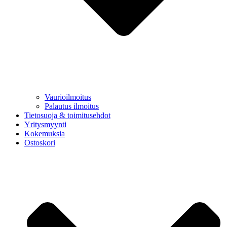
Vaurioilmoitus
Palautus ilmoitus
Tietosuoja & toimitusehdot
Yritysmyynti
Kokemuksia
Ostoskori