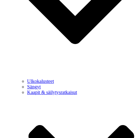
Ulkokalusteet
Sängyt
Kaapit & säilytysratkaisut