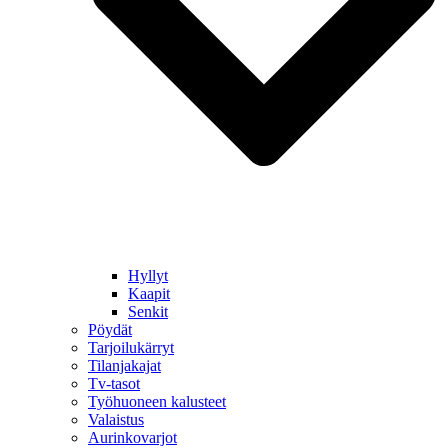
Hyllyt
Kaapit
Senkit
Pöydät
Tarjoilukärryt
Tilanjakajat
Tv-tasot
Työhuoneen kalusteet
Valaistus
Aurinkovarjot