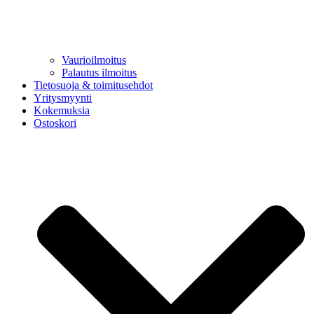
Vaurioilmoitus
Palautus ilmoitus
Tietosuoja & toimitusehdot
Yritysmyynti
Kokemuksia
Ostoskori