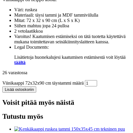
Väri: ruskea
Materiaali: täysi tammi ja MDF tammiviilulla
Mitat: 72 x 32 x 90 cm (L x S x K)
Siihen mahtuu jopa 24 pulloa
2 vetolaatikkoa
Varoitus! Kaatumisen estämiseksi on tätä tuotetta käytettävä
mukana toimitettavan seinäkiinnityslaitteen kanssa.
Legal Documents:
Lisätietoja huonekalujesi kaatumisen estämisestä voit löytää
täältä
26 varastossa
Viinikaappi 72x32x90 cm täystammi määrä
Lisää ostoskoriin
Voisit pitää myös näistä
Tutustu myös