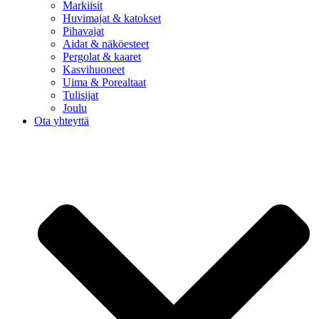
Markiisit
Huvimajat & katokset
Pihavajat
Aidat & näköesteet
Pergolat & kaaret
Kasvihuoneet
Uima & Porealtaat
Tulisijat
Joulu
Ota yhteyttä