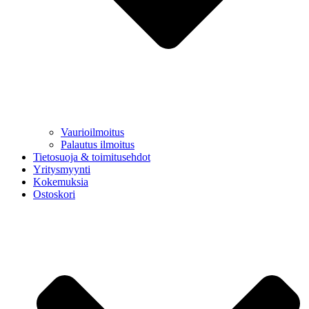
Vaurioilmoitus
Palautus ilmoitus
Tietosuoja & toimitusehdot
Yritysmyynti
Kokemuksia
Ostoskori