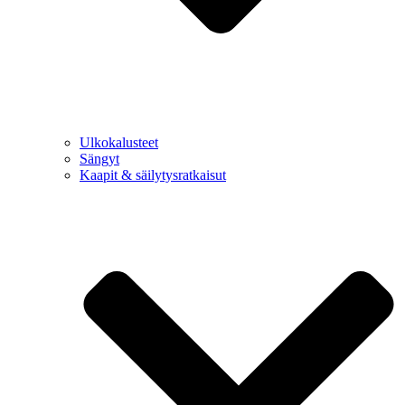
Ulkokalusteet
Sängyt
Kaapit & säilytysratkaisut