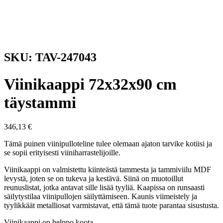
SKU: TAV-247043
Viinikaappi 72x32x90 cm
täystammi
346,13
€
Tämä puinen viinipulloteline tulee olemaan ajaton tarvike kotiisi ja
se sopii erityisesti viiniharrastelijoille.
Viinikaappi on valmistettu kiinteästä tammesta ja tammiviilu MDF
levystä, joten se on tukeva ja kestävä. Siinä on muotoillut
reunuslistat, jotka antavat sille lisää tyyliä. Kaapissa on runsaasti
säilytystilaa viinipullojen säilyttämiseen. Kaunis viimeistely ja
tyylikkäät metalliosat varmistavat, että tämä tuote parantaa sisustusta.
Viinikaappi on helppo koota.