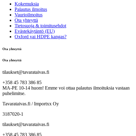
Kokemuksia
Palautus ilmoitus
Vaurioilmoitus
Ota yhteyttä
Tietosuoja & toimitusehdot
Evästekäytäntö (EU)
Oxford vai HDPE kangas?
Ota yhteyttä
Ota yhteyttä
tilaukset@tavarataivas.fi
+358 45 783 386 85
MA-PE 10-14 huom! Emme voi ottaa palautus ilmoituksia vastaan
puhelimitse.
Tavarataivas.fi / Importxx Oy
3187020-1
tilaukset@tavarataivas.fi
+358 45 783 386 85