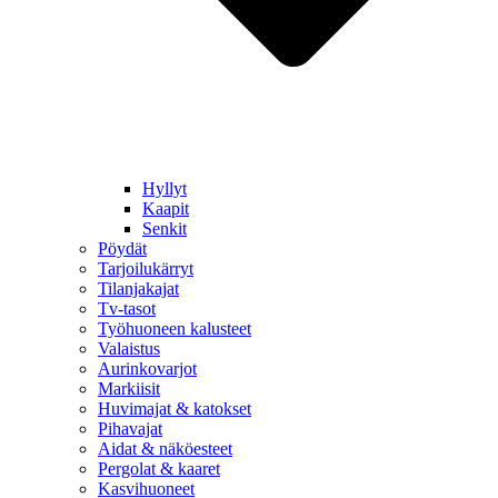
Hyllyt
Kaapit
Senkit
Pöydät
Tarjoilukärryt
Tilanjakajat
Tv-tasot
Työhuoneen kalusteet
Valaistus
Aurinkovarjot
Markiisit
Huvimajat & katokset
Pihavajat
Aidat & näköesteet
Pergolat & kaaret
Kasvihuoneet