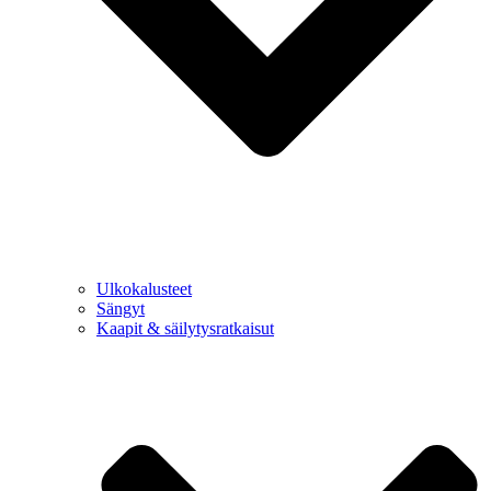
Ulkokalusteet
Sängyt
Kaapit & säilytysratkaisut