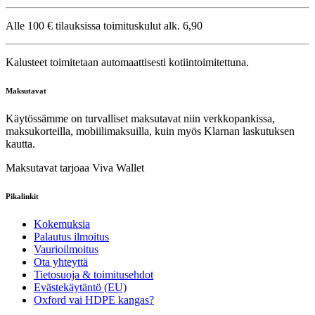
Alle 100 € tilauksissa toimituskulut alk. 6,90
Kalusteet toimitetaan automaattisesti kotiintoimitettuna.
Maksutavat
Käytössämme on turvalliset maksutavat niin verkkopankissa,
maksukorteilla, mobiilimaksuilla, kuin myös Klarnan laskutuksen
kautta.
Maksutavat tarjoaa Viva Wallet
Pikalinkit
Kokemuksia
Palautus ilmoitus
Vaurioilmoitus
Ota yhteyttä
Tietosuoja & toimitusehdot
Evästekäytäntö (EU)
Oxford vai HDPE kangas?