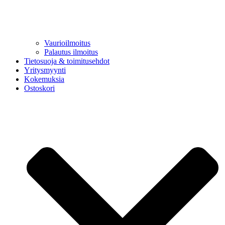
Vaurioilmoitus
Palautus ilmoitus
Tietosuoja & toimitusehdot
Yritysmyynti
Kokemuksia
Ostoskori