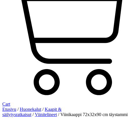
Cart
Etusivu
/
Huonekalut
/
Kaapit &
säilytysratkaisut
/
Viinitelineet
/ Viinikaappi 72x32x90 cm täystammi