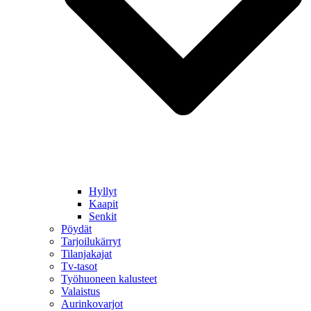
Hyllyt
Kaapit
Senkit
Pöydät
Tarjoilukärryt
Tilanjakajat
Tv-tasot
Työhuoneen kalusteet
Valaistus
Aurinkovarjot