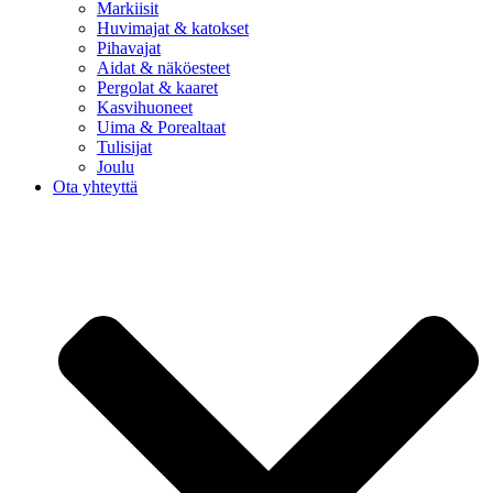
Markiisit
Huvimajat & katokset
Pihavajat
Aidat & näköesteet
Pergolat & kaaret
Kasvihuoneet
Uima & Porealtaat
Tulisijat
Joulu
Ota yhteyttä