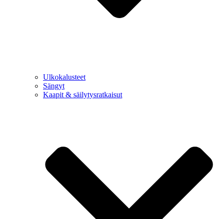
Ulkokalusteet
Sängyt
Kaapit & säilytysratkaisut