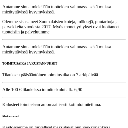
Autamme sinua mielellään tuotteiden valinnassa sekä muissa
mietityttävissä kysymyksissä.
Olemme sisustaneet Suomalaisten koteja, mökkejä, puutarhoja ja
parvekkeita vuodesta 2017. Myös monet yritykset ovat luottaneet
tuotteisiin ja palveluumme.
Autamme sinua mielellään tuotteiden valinnassa sekä muissa
mietityttävissä kysymyksissä.
TOIMITUSAIKA JA KUSTANNUKSET
Tilauksen pääsääntöinen toimitusaika on 7 arkipäivää.
Alle 100 € tilauksissa toimituskulut alk. 6,90
Kalusteet toimitetaan automaattisesti kotiintoimitettuna.
Maksutavat
Käytössämme on turvalliset maksutavat niin verkkopankissa,