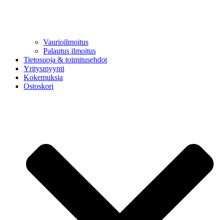
Vaurioilmoitus
Palautus ilmoitus
Tietosuoja & toimitusehdot
Yritysmyynti
Kokemuksia
Ostoskori