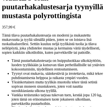
puutarhakalustesarja tyynyillä
mustasta polyrottingista
357,99
€
Tämä tilava puutarhakalustesarja on moderni ja mukautettu
mukavuutta ja tyyliä silmällä pitäen, joten se on loistava lisä
ruokailualueellesi. Settiin kuuluu neljä tyylikästä tuolia ja tilava
neliöpöytä, joka yhdistelee mustaa ja kermaista väriä täydellisesti,
sopien kaikkiin ulkotiloihin, kuten parvekkeille tai patioille.
Tämä puutarhakalustesarja on huippuluokkaa ulkokäyttöön,
luoden tyylikkään ja kutsuvan tilan perheillallisille tai ystävien
kokoontumisiin, täydellinen rentoutumiseen.
Tyynyt ovat mukavia, säänkestäviä ja irrotettavia, mikä tekee
puhdistamisesta helppoa ja raikasta ympäri vuoden.
Yksinkertainen mutta tyylikäs muotoilu tekee tästä setistä
sopivan moneen sisustukseen, joten voit nauttia
suosikkiasiasta ulkona tyylillä.
Vankka teräsrunko tarjoaa tukevan tuen, kestää jopa 120 kg,
joten tämä on erinomaisen tuote jokaiseen ulkotilaan,
parvekkeilta puutarhoihin.