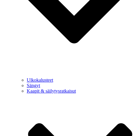
Ulkokalusteet
Sängyt
Kaapit & säilytysratkaisut