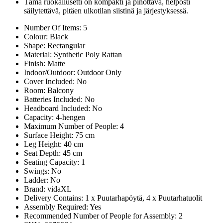
Tämä ruokailusetti on kompakti ja pinottava, helposti
säilytettävä, pitäen ulkotilan siistinä ja järjestyksessä.
Number Of Items: 5
Colour: Black
Shape: Rectangular
Material: Synthetic Poly Rattan
Finish: Matte
Indoor/Outdoor: Outdoor Only
Cover Included: No
Room: Balcony
Batteries Included: No
Headboard Included: No
Capacity: 4-hengen
Maximum Number of People: 4
Surface Height: 75 cm
Leg Height: 40 cm
Seat Depth: 45 cm
Seating Capacity: 1
Swings: No
Ladder: No
Brand: vidaXL
Delivery Contains: 1 x Puutarhapöytä, 4 x Puutarhatuolit
Assembly Required: Yes
Recommended Number of People for Assembly: 2