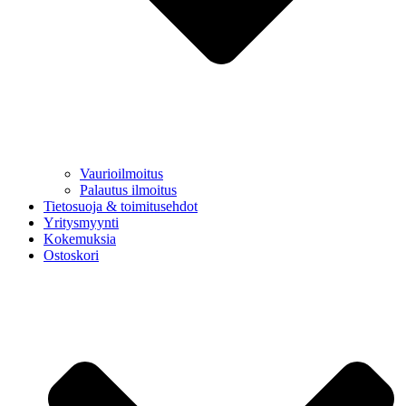
Vaurioilmoitus
Palautus ilmoitus
Tietosuoja & toimitusehdot
Yritysmyynti
Kokemuksia
Ostoskori