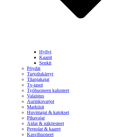
Hyllyt
Kaapit
Senkit
Pöydät
Tarjoilukärryt
Tilanjakajat
Tv-tasot
Työhuoneen kalusteet
Valaistus
Aurinkovarjot
Markiisit
Huvimajat & katokset
Pihavajat
Aidat & näköesteet
Pergolat & kaaret
Kasvihuoneet