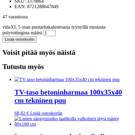
SKU: 3379864
EAN: 8721288647849
47 varastossa
vidaXL 5 osan puutarhakalustesarja tyynyillä mustasta
polyrottingista määrä
Lisää ostoskoriin
Voisit pitää myös näistä
Tutustu myös
TV-taso betoninharmaa 100x35x40
cm tekninen puu
68,82
€
Lisää ostoskoriin