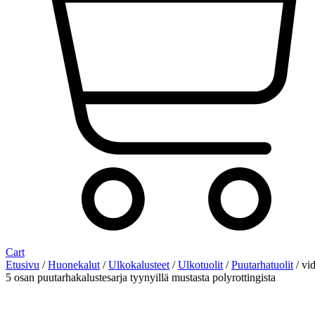
Cart
Etusivu
/
Huonekalut
/
Ulkokalusteet
/
Ulkotuolit
/
Puutarhatuolit
/ vi
5 osan puutarhakalustesarja tyynyillä mustasta polyrottingista