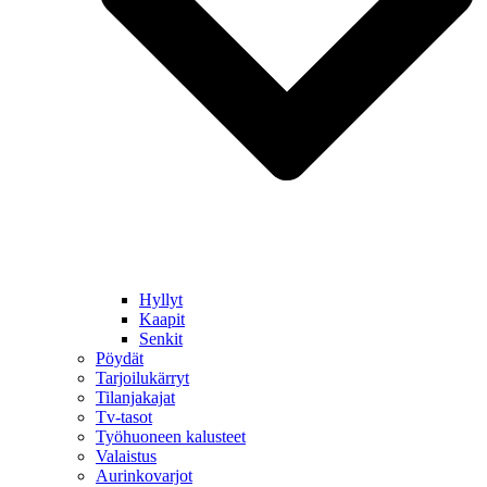
Hyllyt
Kaapit
Senkit
Pöydät
Tarjoilukärryt
Tilanjakajat
Tv-tasot
Työhuoneen kalusteet
Valaistus
Aurinkovarjot