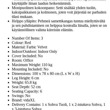
käyttäjälle ilman laadun heikentämistä.
Monipuolinen kokoonpano: Setti sisältää yhden tuolin,
kaksipaikkaisen ja kolmonen, joten voit järjestää ne parhaiten
tilasi mukaan.
Helppo ylläpito: Pehmeä samettikangas tuntuu miellyttävältä
ja sen puhdistaminen on helppoa kostealla liinalla, joten se on
käytännöllinen valinta kiireisiin elämiin.
Number Of Items: 3
Colour: Red
Material: Farbic Velvet
Indoor/Outdoor: Indoor Only
Cover Included: No
Room: Office
Maximum Weight: 110 kg
Mounting Included: No
Dimensions: 100 x 78 x 80 cm (L x W x H)
Leg Height: 6 cm
Weight: 65.8 kg
Seat Depth: 52 cm
Seating Capacity: 6
Swings: No
Brand: vidaXL
Delivery Contains: 1 x Sohva Tuoli, 1 x 2-istuttava Sohva, 1
x 3-istuttava Sohva