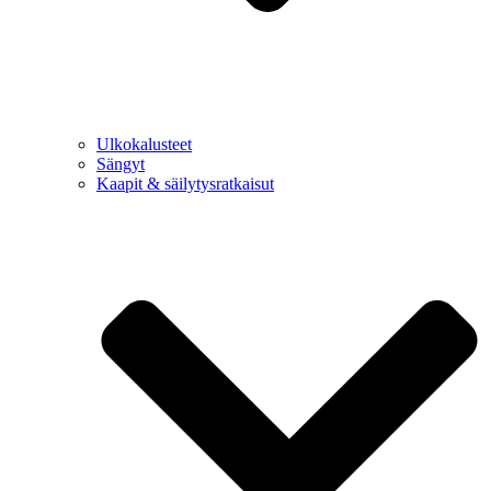
Ulkokalusteet
Sängyt
Kaapit & säilytysratkaisut