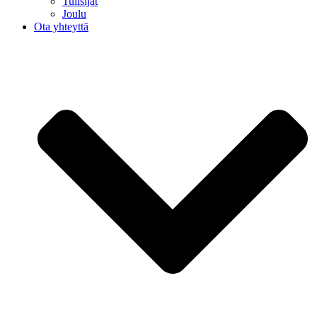
Tulisijat
Joulu
Ota yhteyttä