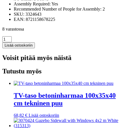
Assembly Required: Yes
Recommended Number of People for Assembly: 2
SKU: 3324643
EAN: 8721158678225
8 varastossa
vidaXL
3
Lisää ostoskoriin
Kappaleen
Sohvaryhmä
Voisit pitää myös näistä
Tyynyillä
Viininpunainen
Sametti
Tutustu myös
määrä
TV-taso betoninharmaa 100x35x40
cm tekninen puu
68,82
€
Lisää ostoskoriin