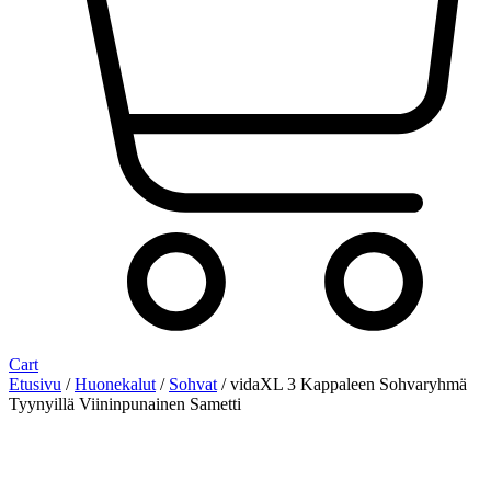
Cart
Etusivu
/
Huonekalut
/
Sohvat
/ vidaXL 3 Kappaleen Sohvaryhmä
Tyynyillä Viininpunainen Sametti