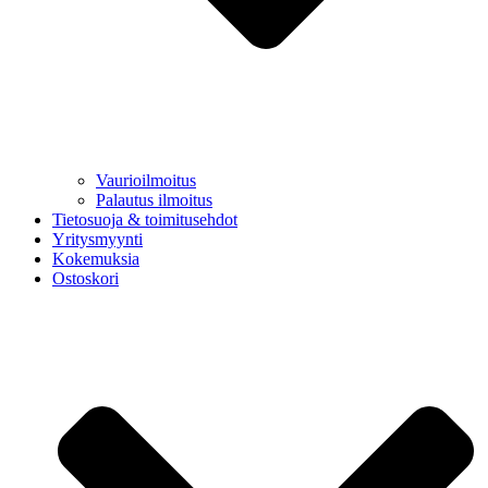
Vaurioilmoitus
Palautus ilmoitus
Tietosuoja & toimitusehdot
Yritysmyynti
Kokemuksia
Ostoskori