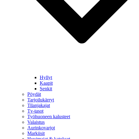
Hyllyt
Kaapit
Senkit
Pöydät
Tarjoilukärryt
Tilanjakajat
Tv-tasot
Työhuoneen kalusteet
Valaistus
Aurinkovarjot
Markiisit
Huvimajat & katokset