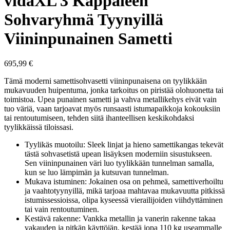
vidaXL 3 Kappaleen
Sohvaryhmä Tyynyillä
Viininpunainen Sametti
695,99
€
Tämä moderni samettisohvasetti viininpunaisena on tyylikkään
mukavuuden huipentuma, jonka tarkoitus on piristää olohuonetta tai
toimistoa. Upea punainen sametti ja vahva metallikehys eivät vain
tuo väriä, vaan tarjoavat myös runsaasti istumapaikkoja kokouksiin
tai rentoutumiseen, tehden siitä ihanteellisen keskikohdaksi
tyylikkäissä tiloissasi.
Tyylikäs muotoilu: Sleek linjat ja hieno samettikangas tekevät
tästä sohvasetistä upean lisäyksen moderniin sisustukseen.
Sen viininpunainen väri luo tyylikkään tunnelman samalla,
kun se luo lämpimän ja kutsuvan tunnelman.
Mukava istuminen: Jokainen osa on pehmeä, samettiverhoiltu
ja vaahtotyynyillä, mikä tarjoaa mahtavaa mukavuutta pitkissä
istumissessioissa, olipa kyseessä vierailijoiden viihdyttäminen
tai vain rentoutuminen.
Kestävä rakenne: Vankka metallin ja vanerin rakenne takaa
vakauden ja pitkän käyttöiän, kestää jopa 110 kg useammalle