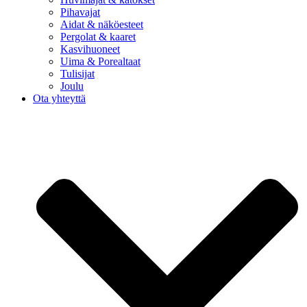
Pihavajat
Aidat & näköesteet
Pergolat & kaaret
Kasvihuoneet
Uima & Porealtaat
Tulisijat
Joulu
Ota yhteyttä