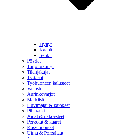
Hyllyt
Kaapit
Senkit
Pöydät
Tarjoilukärryt
Tilanjakajat
Tv-tasot
Työhuoneen kalusteet
Valaistus
Aurinkovarjot
Markiisit
Huvimajat & katokset
Pihavajat
Aidat & näköesteet
Pergolat & kaaret
Kasvihuoneet
Uima & Porealtaat