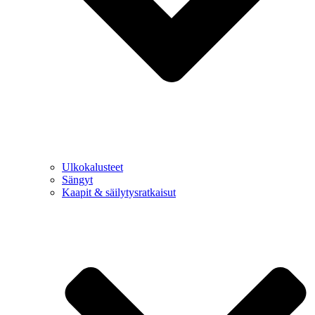
Ulkokalusteet
Sängyt
Kaapit & säilytysratkaisut