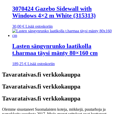
3070424 Gazebo Sidewall with
Windows 4×2 m White (315313)
30,00
€
Lisää ostoskoriin
Lasten sängynrunko laatikolla
t.harmaa täysi mänty 80×160 cm
189,25
€
Lisää ostoskoriin
Tavarataivas.fi verkkokauppa
Tavarataivas.fi verkkokauppa
Tavarataivas.fi verkkokauppa
Olemme sisustaneet Suomalaisten koteja, mökkejä, puutarhoja ja
parvekkeita vuodesta 2017. Myös monet yritykset ovat luottaneet