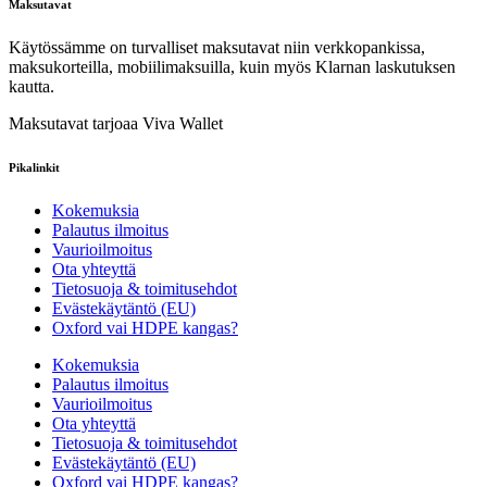
Maksutavat
Käytössämme on turvalliset maksutavat niin verkkopankissa,
maksukorteilla, mobiilimaksuilla, kuin myös Klarnan laskutuksen
kautta.
Maksutavat tarjoaa Viva Wallet
Pikalinkit
Kokemuksia
Palautus ilmoitus
Vaurioilmoitus
Ota yhteyttä
Tietosuoja & toimitusehdot
Evästekäytäntö (EU)
Oxford vai HDPE kangas?
Kokemuksia
Palautus ilmoitus
Vaurioilmoitus
Ota yhteyttä
Tietosuoja & toimitusehdot
Evästekäytäntö (EU)
Oxford vai HDPE kangas?