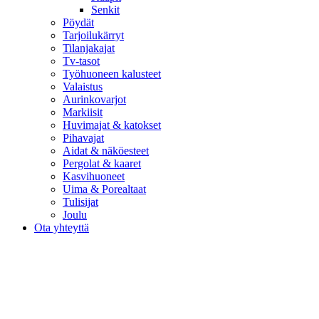
Senkit
Pöydät
Tarjoilukärryt
Tilanjakajat
Tv-tasot
Työhuoneen kalusteet
Valaistus
Aurinkovarjot
Markiisit
Huvimajat & katokset
Pihavajat
Aidat & näköesteet
Pergolat & kaaret
Kasvihuoneet
Uima & Porealtaat
Tulisijat
Joulu
Ota yhteyttä