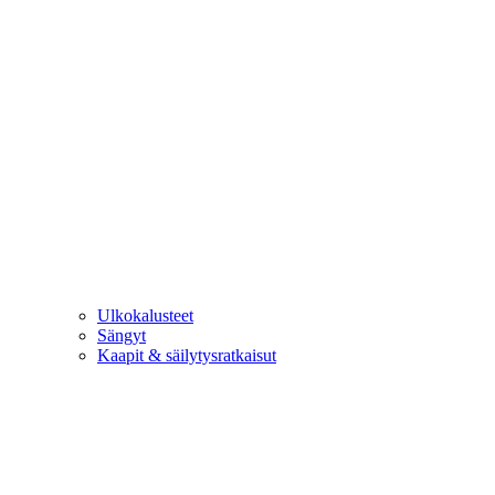
Ulkokalusteet
Sängyt
Kaapit & säilytysratkaisut