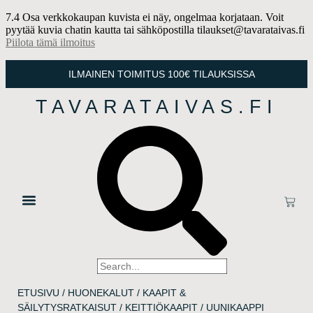
7.4 Osa verkkokaupan kuvista ei näy, ongelmaa korjataan. Voit
pyytää kuvia chatin kautta tai sähköpostilla tilaukset@tavarataivas.fi
Piilota tämä ilmoitus
ILMAINEN TOIMITUS 100€ TILAUKSISSA
TAVARATAIVAS.FI
ETUSIVU
/
HUONEKALUT
/
KAAPIT &
SÄILYTYSRATKAISUT
/
KEITTIÖKAAPIT
/ UUNIKAAPPI