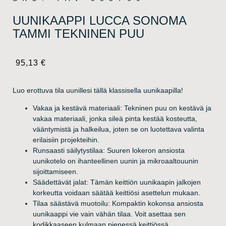
UUNIKAAPPI LUCCA SONOMA
TAMMI TEKNINEN PUU
95,13
€
Luo erottuva tila uunillesi tällä klassisella uunikaapilla!
Vakaa ja kestävä materiaali: Tekninen puu on kestävä ja
vakaa materiaali, jonka sileä pinta kestää kosteutta,
vääntymistä ja halkeilua, joten se on luotettava valinta
erilaisiin projekteihin.
Runsaasti säilytystilaa: Suuren lokeron ansiosta
uunikotelo on ihanteellinen uunin ja mikroaaltouunin
sijoittamiseen.
Säädettävät jalat: Tämän keittiön uunikaapin jalkojen
korkeutta voidaan säätää keittiösi asettelun mukaan.
Tilaa säästävä muotoilu: Kompaktin kokonsa ansiosta
uunikaappi vie vain vähän tilaa. Voit asettaa sen
kodikkaaseen kulmaan pienessä keittiössä.