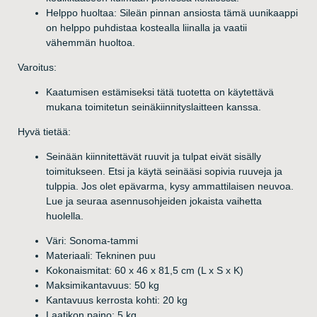
Helppo huoltaa: Sileän pinnan ansiosta tämä uunikaappi
on helppo puhdistaa kostealla liinalla ja vaatii
vähemmän huoltoa.
Varoitus:
Kaatumisen estämiseksi tätä tuotetta on käytettävä
mukana toimitetun seinäkiinnityslaitteen kanssa.
Hyvä tietää:
Seinään kiinnitettävät ruuvit ja tulpat eivät sisälly
toimitukseen. Etsi ja käytä seinääsi sopivia ruuveja ja
tulppia. Jos olet epävarma, kysy ammattilaisen neuvoa.
Lue ja seuraa asennusohjeiden jokaista vaihetta
huolella.
Väri: Sonoma-tammi
Materiaali: Tekninen puu
Kokonaismitat: 60 x 46 x 81,5 cm (L x S x K)
Maksimikantavuus: 50 kg
Kantavuus kerrosta kohti: 20 kg
Laatikon paino: 5 kg