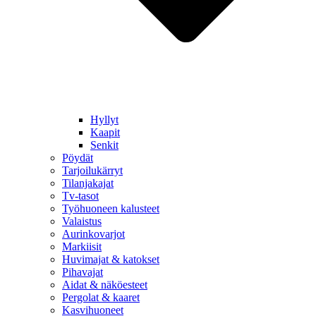
Hyllyt
Kaapit
Senkit
Pöydät
Tarjoilukärryt
Tilanjakajat
Tv-tasot
Työhuoneen kalusteet
Valaistus
Aurinkovarjot
Markiisit
Huvimajat & katokset
Pihavajat
Aidat & näköesteet
Pergolat & kaaret
Kasvihuoneet