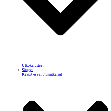
Ulkokalusteet
Sängyt
Kaapit & säilytysratkaisut