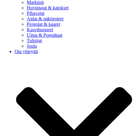
Markiisit
Huvimajat & katokset
Pihavajat
Aidat & näköesteet
Pergolat & kaaret
Kasvihuoneet
Uima & Porealtaat
Tulisijat
Joulu
Ota yhteyttä