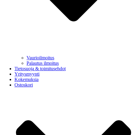
Vaurioilmoitus
Palautus ilmoitus
Tietosuoja & toimitusehdot
Yritysmyynti
Kokemuksia
Ostoskori