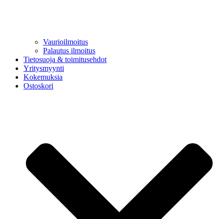
Vaurioilmoitus
Palautus ilmoitus
Tietosuoja & toimitusehdot
Yritysmyynti
Kokemuksia
Ostoskori