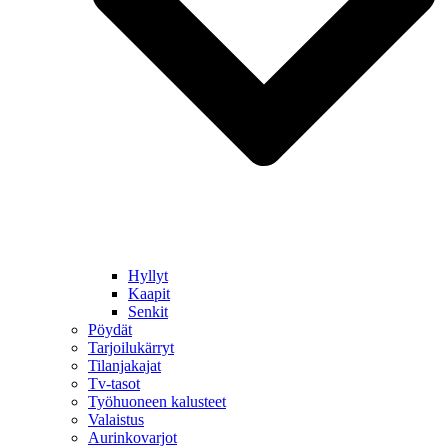
Hyllyt
Kaapit
Senkit
Pöydät
Tarjoilukärryt
Tilanjakajat
Tv-tasot
Työhuoneen kalusteet
Valaistus
Aurinkovarjot