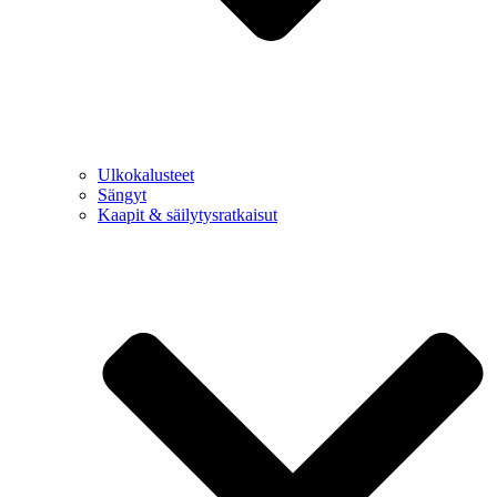
Ulkokalusteet
Sängyt
Kaapit & säilytysratkaisut