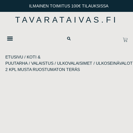
ILMAINEN TOIMITUS 100€ TILAUKSISSA
TAVARATAIVAS.FI
OTA YHTEYTTÄ
TIETOSUOJA & TOIMITUSEHDOT
ETUSIVU
/
KOTI &
PUUTARHA
/
VALAISTUS
/
ULKOVALAISIMET
/ ULKOSEINÄVALOT
2 KPL MUSTA RUOSTUMATON TERÄS