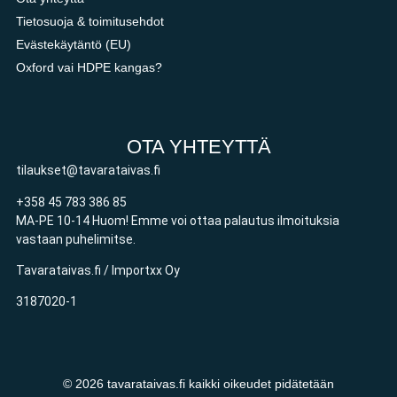
Tietosuoja & toimitusehdot
Evästekäytäntö (EU)
Oxford vai HDPE kangas?
OTA YHTEYTTÄ
tilaukset@tavarataivas.fi
+358 45 783 386 85
MA-PE 10-14 Huom! Emme voi ottaa palautus ilmoituksia
vastaan puhelimitse.
Tavarataivas.fi / Importxx Oy
3187020-1
© 2026 tavarataivas.fi kaikki oikeudet pidätetään