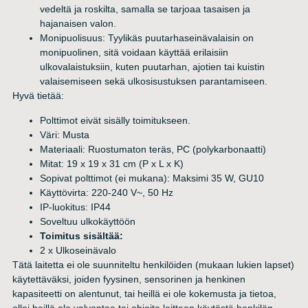
vedeltä ja roskilta, samalla se tarjoaa tasaisen ja
hajanaisen valon.
Monipuolisuus: Tyylikäs puutarhaseinävalaisin on
monipuolinen, sitä voidaan käyttää erilaisiin
ulkovalaistuksiin, kuten puutarhan, ajotien tai kuistin
valaisemiseen sekä ulkosisustuksen parantamiseen.
Hyvä tietää:
Polttimot eivät sisälly toimitukseen.
Väri: Musta
Materiaali: Ruostumaton teräs, PC (polykarbonaatti)
Mitat: 19 x 19 x 31 cm (P x L x K)
Sopivat polttimot (ei mukana): Maksimi 35 W, GU10
Käyttövirta: 220-240 V~, 50 Hz
IP-luokitus: IP44
Soveltuu ulkokäyttöön
Toimitus sisältää:
2 x Ulkoseinävalo
Tätä laitetta ei ole suunniteltu henkilöiden (mukaan lukien lapset)
käytettäväksi, joiden fyysinen, sensorinen ja henkinen
kapasiteetti on alentunut, tai heillä ei ole kokemusta ja tietoa,
ellei heillä ole valvontaa tai ohjeita laitteen käytöstä henkilön