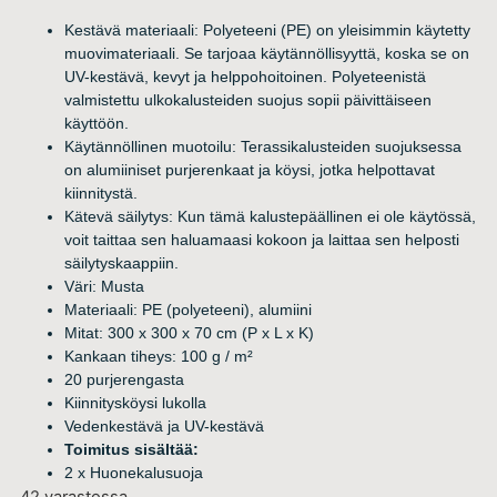
Kestävä materiaali: Polyeteeni (PE) on yleisimmin käytetty
muovimateriaali. Se tarjoaa käytännöllisyyttä, koska se on
UV-kestävä, kevyt ja helppohoitoinen. Polyeteenistä
valmistettu ulkokalusteiden suojus sopii päivittäiseen
käyttöön.
Käytännöllinen muotoilu: Terassikalusteiden suojuksessa
on alumiiniset purjerenkaat ja köysi, jotka helpottavat
kiinnitystä.
Kätevä säilytys: Kun tämä kalustepäällinen ei ole käytössä,
voit taittaa sen haluamaasi kokoon ja laittaa sen helposti
säilytyskaappiin.
Väri: Musta
Materiaali: PE (polyeteeni), alumiini
Mitat: 300 x 300 x 70 cm (P x L x K)
Kankaan tiheys: 100 g / m²
20 purjerengasta
Kiinnitysköysi lukolla
Vedenkestävä ja UV-kestävä
Toimitus sisältää:
2 x Huonekalusuoja