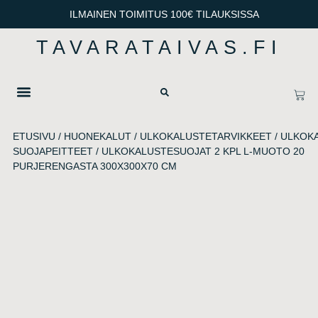
ILMAINEN TOIMITUS 100€ TILAUKSISSA
TAVARATAIVAS.FI
OTA YHTEYTTÄ
TIETOSUOJA & TOIMITUSEHDOT
ETUSIVU
/
HUONEKALUT
/
ULKOKALUSTETARVIKKEET
/
ULKOK
SUOJAPEITTEET
/ ULKOKALUSTESUOJAT 2 KPL L-MUOTO 20
PURJERENGASTA 300X300X70 CM