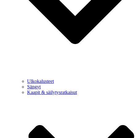
Ulkokalusteet
Sängyt
Kaapit & säilytysratkaisut