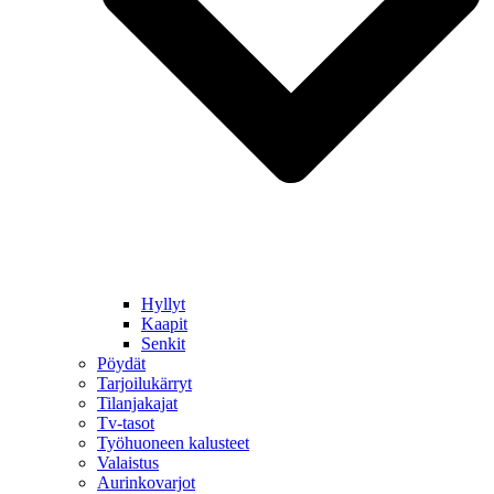
Hyllyt
Kaapit
Senkit
Pöydät
Tarjoilukärryt
Tilanjakajat
Tv-tasot
Työhuoneen kalusteet
Valaistus
Aurinkovarjot