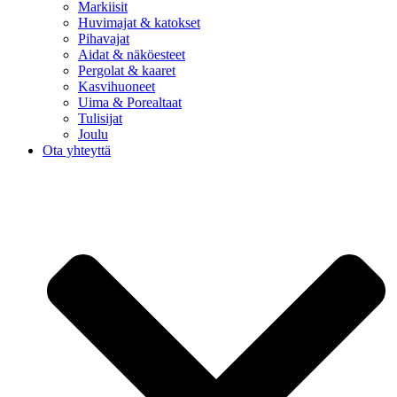
Markiisit
Huvimajat & katokset
Pihavajat
Aidat & näköesteet
Pergolat & kaaret
Kasvihuoneet
Uima & Porealtaat
Tulisijat
Joulu
Ota yhteyttä