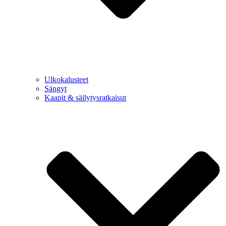
Ulkokalusteet
Sängyt
Kaapit & säilytysratkaisut