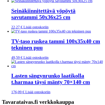
Seinäkiinnitettävä yöpöytä
savutammi 50x36x25 cm
22,27
€
Lisää ostoskoriin
TV-taso ruskea tammi 100x35x40 cm
tekninen puu
49,59
€
Lisää ostoskoriin
Lasten sängynrunko laatikolla
t.harmaa täysi mänty 70×140 cm
176,09
€
Lisää ostoskoriin
Tavarataivas.fi verkkokauppa