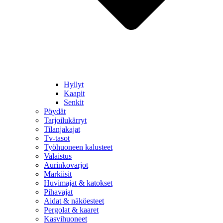
Hyllyt
Kaapit
Senkit
Pöydät
Tarjoilukärryt
Tilanjakajat
Tv-tasot
Työhuoneen kalusteet
Valaistus
Aurinkovarjot
Markiisit
Huvimajat & katokset
Pihavajat
Aidat & näköesteet
Pergolat & kaaret
Kasvihuoneet