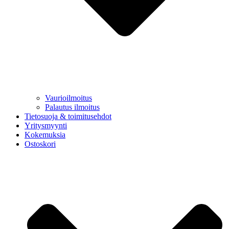
Vaurioilmoitus
Palautus ilmoitus
Tietosuoja & toimitusehdot
Yritysmyynti
Kokemuksia
Ostoskori