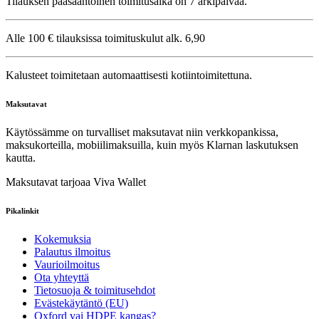
Tilauksen pääsääntöinen toimitusaika on 7 arkipäivää.
Alle 100 € tilauksissa toimituskulut alk. 6,90
Kalusteet toimitetaan automaattisesti kotiintoimitettuna.
Maksutavat
Käytössämme on turvalliset maksutavat niin verkkopankissa,
maksukorteilla, mobiilimaksuilla, kuin myös Klarnan laskutuksen
kautta.
Maksutavat tarjoaa Viva Wallet
Pikalinkit
Kokemuksia
Palautus ilmoitus
Vaurioilmoitus
Ota yhteyttä
Tietosuoja & toimitusehdot
Evästekäytäntö (EU)
Oxford vai HDPE kangas?