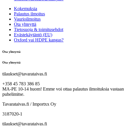
Kokemuksia
Palautus ilmoitus
Vaurioilmoitus
Ota yhteyttä
Tietosuoja & toimitusehdot
Evästekäytäntö (EU)
Oxford vai HDPE kangas?
Ota yhteyttä
Ota yhteyttä
tilaukset@tavarataivas.fi
+358 45 783 386 85
MA-PE 10-14 huom! Emme voi ottaa palautus ilmoituksia vastaan
puhelimitse.
Tavarataivas.fi / Importxx Oy
3187020-1
tilaukset@tavarataivas.fi