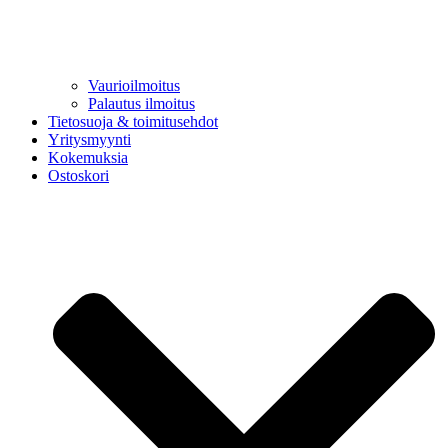
Vaurioilmoitus
Palautus ilmoitus
Tietosuoja & toimitusehdot
Yritysmyynti
Kokemuksia
Ostoskori