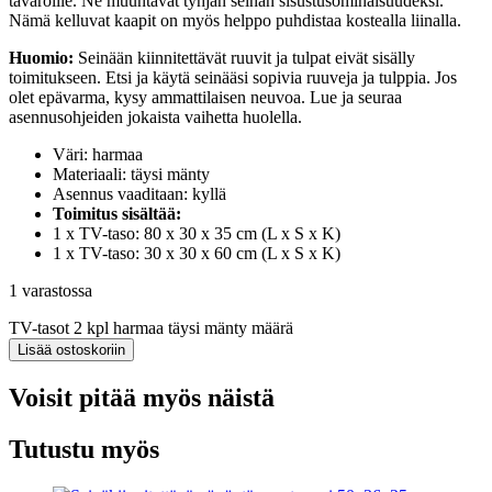
tavaroille. Ne muuntavat tyhjän seinän sisustusominaisuudeksi.
Nämä kelluvat kaapit on myös helppo puhdistaa kostealla liinalla.
Huomio:
Seinään kiinnitettävät ruuvit ja tulpat eivät sisälly
toimitukseen. Etsi ja käytä seinääsi sopivia ruuveja ja tulppia. Jos
olet epävarma, kysy ammattilaisen neuvoa. Lue ja seuraa
asennusohjeiden jokaista vaihetta huolella.
Väri: harmaa
Materiaali: täysi mänty
Asennus vaaditaan: kyllä
Toimitus sisältää:
1 x TV-taso: 80 x 30 x 35 cm (L x S x K)
1 x TV-taso: 30 x 30 x 60 cm (L x S x K)
1 varastossa
TV-tasot 2 kpl harmaa täysi mänty määrä
Lisää ostoskoriin
Voisit pitää myös näistä
Tutustu myös