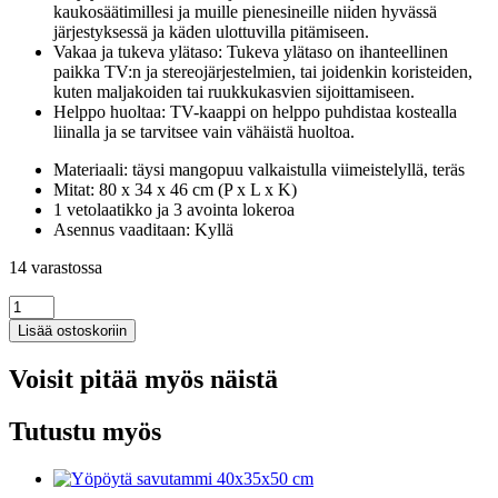
kaukosäätimillesi ja muille pienesineille niiden hyvässä
järjestyksessä ja käden ulottuvilla pitämiseen.
Vakaa ja tukeva ylätaso: Tukeva ylätaso on ihanteellinen
paikka TV:n ja stereojärjestelmien, tai joidenkin koristeiden,
kuten maljakoiden tai ruukkukasvien sijoittamiseen.
Helppo huoltaa: TV-kaappi on helppo puhdistaa kostealla
liinalla ja se tarvitsee vain vähäistä huoltoa.
Materiaali: täysi mangopuu valkaistulla viimeistelyllä, teräs
Mitat: 80 x 34 x 46 cm (P x L x K)
1 vetolaatikko ja 3 avointa lokeroa
Asennus vaaditaan: Kyllä
14 varastossa
TV-
taso
Lisää ostoskoriin
80x34x46
cm
Voisit pitää myös näistä
täysi
mangopuu
määrä
Tutustu myös