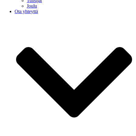
Tulisijat
Joulu
Ota yhteyttä