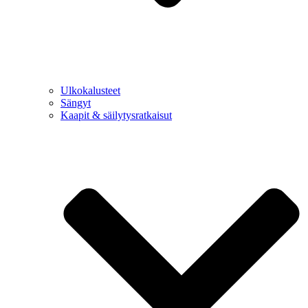
Ulkokalusteet
Sängyt
Kaapit & säilytysratkaisut