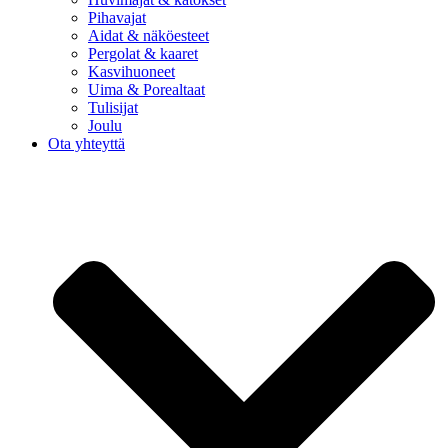
Pihavajat
Aidat & näköesteet
Pergolat & kaaret
Kasvihuoneet
Uima & Porealtaat
Tulisijat
Joulu
Ota yhteyttä