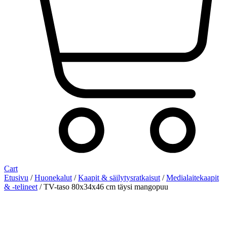
Cart
Etusivu
/
Huonekalut
/
Kaapit & säilytysratkaisut
/
Medialaitekaapit
& -telineet
/ TV-taso 80x34x46 cm täysi mangopuu