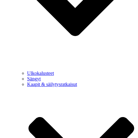
Ulkokalusteet
Sängyt
Kaapit & säilytysratkaisut