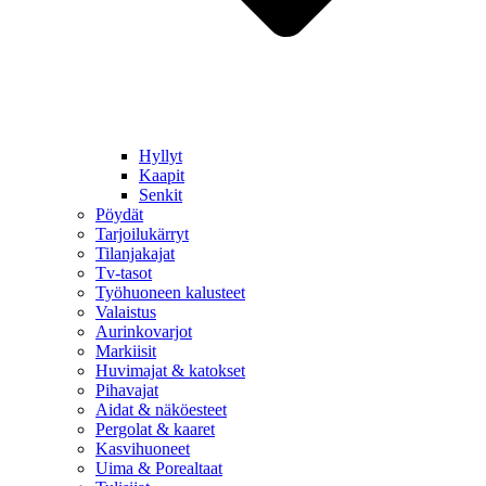
Hyllyt
Kaapit
Senkit
Pöydät
Tarjoilukärryt
Tilanjakajat
Tv-tasot
Työhuoneen kalusteet
Valaistus
Aurinkovarjot
Markiisit
Huvimajat & katokset
Pihavajat
Aidat & näköesteet
Pergolat & kaaret
Kasvihuoneet
Uima & Porealtaat