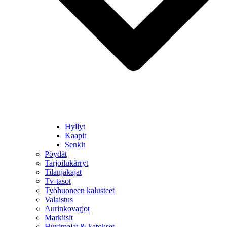
Hyllyt
Kaapit
Senkit
Pöydät
Tarjoilukärryt
Tilanjakajat
Tv-tasot
Työhuoneen kalusteet
Valaistus
Aurinkovarjot
Markiisit
Huvimajat & katokset