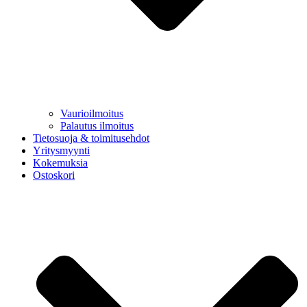
Vaurioilmoitus
Palautus ilmoitus
Tietosuoja & toimitusehdot
Yritysmyynti
Kokemuksia
Ostoskori