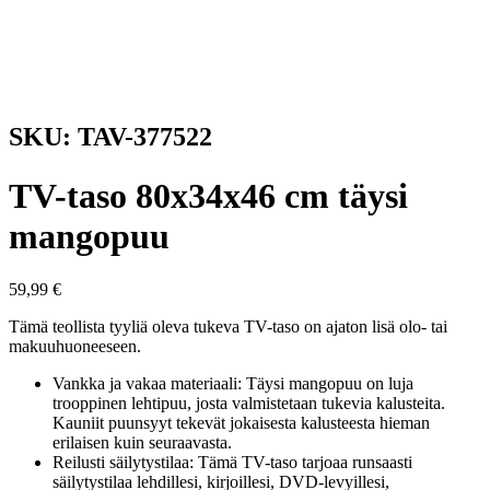
SKU: TAV-377522
TV-taso 80x34x46 cm täysi
mangopuu
59,99
€
Tämä teollista tyyliä oleva tukeva TV-taso on ajaton lisä olo- tai
makuuhuoneeseen.
Vankka ja vakaa materiaali: Täysi mangopuu on luja
trooppinen lehtipuu, josta valmistetaan tukevia kalusteita.
Kauniit puunsyyt tekevät jokaisesta kalusteesta hieman
erilaisen kuin seuraavasta.
Reilusti säilytystilaa: Tämä TV-taso tarjoaa runsaasti
säilytystilaa lehdillesi, kirjoillesi, DVD-levyillesi,