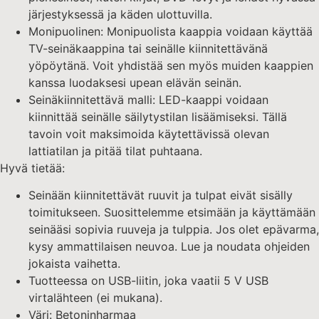
järjestyksessä ja käden ulottuvilla.
Monipuolinen: Monipuolista kaappia voidaan käyttää
TV-seinäkaappina tai seinälle kiinnitettävänä
yöpöytänä. Voit yhdistää sen myös muiden kaappien
kanssa luodaksesi upean elävän seinän.
Seinäkiinnitettävä malli: LED-kaappi voidaan
kiinnittää seinälle säilytystilan lisäämiseksi. Tällä
tavoin voit maksimoida käytettävissä olevan
lattiatilan ja pitää tilat puhtaana.
Hyvä tietää:
Seinään kiinnitettävät ruuvit ja tulpat eivät sisälly
toimitukseen. Suosittelemme etsimään ja käyttämään
seinääsi sopivia ruuveja ja tulppia. Jos olet epävarma,
kysy ammattilaisen neuvoa. Lue ja noudata ohjeiden
jokaista vaihetta.
Tuotteessa on USB-liitin, joka vaatii 5 V USB
virtalähteen (ei mukana).
Väri: Betoninharmaa