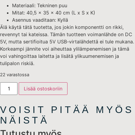
Materiaali: Tekninen puu
Mitat: 40,5 x 35 x 40 cm (L x S x K)
Asennus vaaditaan: Kyllä
Älä käytä tätä tuotetta, jos jokin komponentti on rikki,
revennyt tai kateissa. Tämän tuotteen voimanlähde on DC
5V, mutta sertifioitua 5V USB-virtalähdettä ei tule mukana.
Korkeampi jännite voi aiheuttaa ylilämpenemisen ja tämä
voi vahingoittaa laitetta ja lisätä ylikuumenemisen ja
tulipalon riskiä.
22 varastossa
Lisää ostoskoriin
VOISIT PITÄÄ MYÖS
NÄISTÄ
Tutustu myös