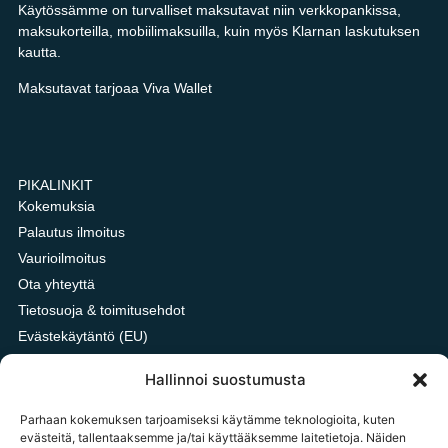
Käytössämme on turvalliset maksutavat niin verkkopankissa,
maksukorteilla, mobiilimaksuilla, kuin myös Klarnan laskutuksen
kautta.
Maksutavat tarjoaa Viva Wallet
PIKALINKIT
Kokemuksia
Palautus ilmoitus
Vaurioilmoitus
Ota yhteyttä
Tietosuoja & toimitusehdot
Evästekäytäntö (EU)
Oxford vai HDPE kangas?
Hallinnoi suostumusta
Parhaan kokemuksen tarjoamiseksi käytämme teknologioita, kuten
evästeitä, tallentaaksemme ja/tai käyttääksemme laitetietoja. Näiden