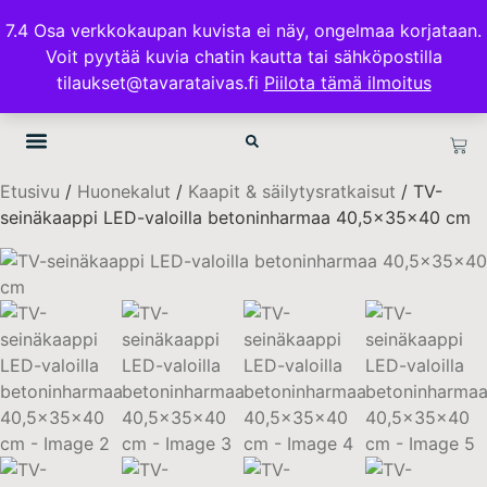
ILMAINEN TOIMITUS 100€ TILAUKSISSA
7.4 Osa verkkokaupan kuvista ei näy, ongelmaa korjataan.
Voit pyytää kuvia chatin kautta tai sähköpostilla
TAVARATAIVAS.FI
tilaukset@tavarataivas.fi
Piilota tämä ilmoitus
Etusivu
/
Huonekalut
/
Kaapit & säilytysratkaisut
/ TV-
seinäkaappi LED-valoilla betoninharmaa 40,5x35x40 cm