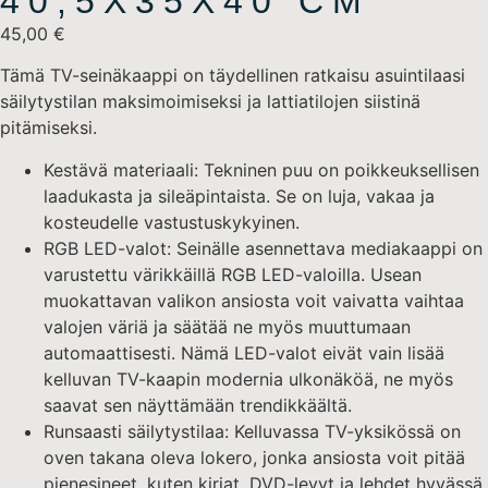
40,5X35X40 CM
45,00
€
Tämä TV-seinäkaappi on täydellinen ratkaisu asuintilaasi
säilytystilan maksimoimiseksi ja lattiatilojen siistinä
pitämiseksi.
Kestävä materiaali: Tekninen puu on poikkeuksellisen
laadukasta ja sileäpintaista. Se on luja, vakaa ja
kosteudelle vastustuskykyinen.
RGB LED-valot: Seinälle asennettava mediakaappi on
varustettu värikkäillä RGB LED-valoilla. Usean
muokattavan valikon ansiosta voit vaivatta vaihtaa
valojen väriä ja säätää ne myös muuttumaan
automaattisesti. Nämä LED-valot eivät vain lisää
kelluvan TV-kaapin modernia ulkonäköä, ne myös
saavat sen näyttämään trendikkäältä.
Runsaasti säilytystilaa: Kelluvassa TV-yksikössä on
oven takana oleva lokero, jonka ansiosta voit pitää
pienesineet, kuten kirjat, DVD-levyt ja lehdet hyvässä