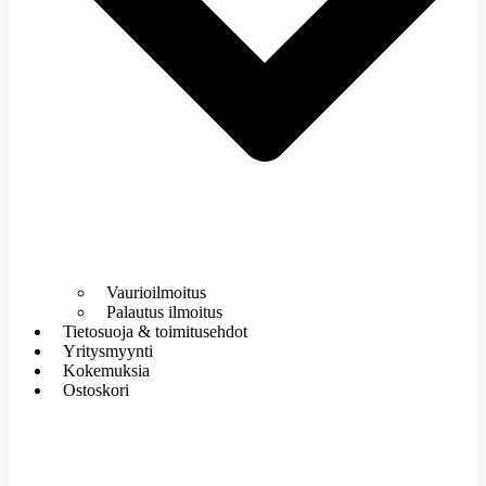
Vaurioilmoitus
Palautus ilmoitus
Tietosuoja & toimitusehdot
Yritysmyynti
Kokemuksia
Ostoskori