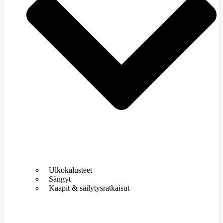
Ulkokalusteet
Sängyt
Kaapit & säilytysratkaisut