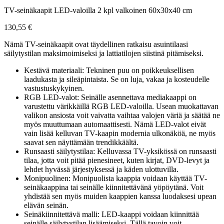
TV-seinäkaapit LED-valoilla 2 kpl valkoinen 60x30x40 cm
130,55
€
Nämä TV-seinäkaapit ovat täydellinen ratkaisu asuintilaasi
säilytystilan maksimoimiseksi ja lattiatilojen siistinä pitämiseksi.
Kestävä materiaali: Tekninen puu on poikkeuksellisen
laadukasta ja sileäpintaista. Se on luja, vakaa ja kosteudelle
vastustuskykyinen.
RGB LED-valot: Seinälle asennettava mediakaappi on
varustettu värikkäillä RGB LED-valoilla. Usean muokattavan
valikon ansiosta voit vaivatta vaihtaa valojen väriä ja säätää ne
myös muuttumaan automaattisesti. Nämä LED-valot eivät
vain lisää kelluvan TV-kaapin modernia ulkonäköä, ne myös
saavat sen näyttämään trendikkäältä.
Runsaasti säilytystilaa: Kelluvassa TV-yksikössä on runsaasti
tilaa, jotta voit pitää pienesineet, kuten kirjat, DVD-levyt ja
lehdet hyvässä järjestyksessä ja käden ulottuvilla.
Monipuolinen: Monipuolista kaappia voidaan käyttää TV-
seinäkaappina tai seinälle kiinnitettävänä yöpöytänä. Voit
yhdistää sen myös muiden kaappien kanssa luodaksesi upean
elävän seinän.
Seinäkiinnitettävä malli: LED-kaappi voidaan kiinnittää
seinälle säilytystilan lisäämiseksi. Tällä tavoin voit