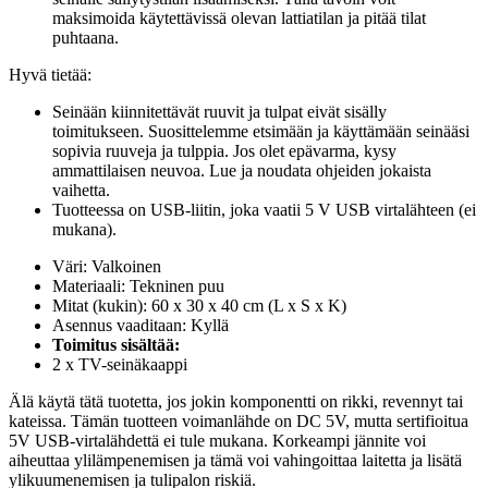
maksimoida käytettävissä olevan lattiatilan ja pitää tilat
puhtaana.
Hyvä tietää:
Seinään kiinnitettävät ruuvit ja tulpat eivät sisälly
toimitukseen. Suosittelemme etsimään ja käyttämään seinääsi
sopivia ruuveja ja tulppia. Jos olet epävarma, kysy
ammattilaisen neuvoa. Lue ja noudata ohjeiden jokaista
vaihetta.
Tuotteessa on USB-liitin, joka vaatii 5 V USB virtalähteen (ei
mukana).
Väri: Valkoinen
Materiaali: Tekninen puu
Mitat (kukin): 60 x 30 x 40 cm (L x S x K)
Asennus vaaditaan: Kyllä
Toimitus sisältää:
2 x TV-seinäkaappi
Älä käytä tätä tuotetta, jos jokin komponentti on rikki, revennyt tai
kateissa. Tämän tuotteen voimanlähde on DC 5V, mutta sertifioitua
5V USB-virtalähdettä ei tule mukana. Korkeampi jännite voi
aiheuttaa ylilämpenemisen ja tämä voi vahingoittaa laitetta ja lisätä
ylikuumenemisen ja tulipalon riskiä.