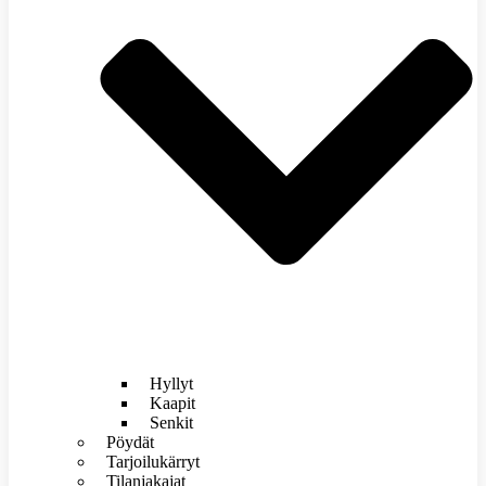
Hyllyt
Kaapit
Senkit
Pöydät
Tarjoilukärryt
Tilanjakajat