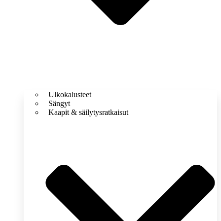
Ulkokalusteet
Sängyt
Kaapit & säilytysratkaisut