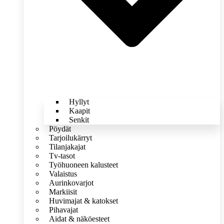
Hyllyt
Kaapit
Senkit
Pöydät
Tarjoilukärryt
Tilanjakajat
Tv-tasot
Työhuoneen kalusteet
Valaistus
Aurinkovarjot
Markiisit
Huvimajat & katokset
Pihavajat
Aidat & näköesteet