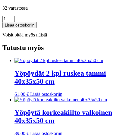
32 varastossa
TV-
seinäkaapit
Lisää ostoskoriin
LED-
valoilla
Voisit pitää myös näistä
2
kpl
Tutustu myös
valkoinen
60x30x40
cm
määrä
Yöpöydät 2 kpl ruskea tammi
40x35x50 cm
61,00
€
Lisää ostoskoriin
Yöpöytä korkeakiilto valkoinen
40x35x50 cm
39,00
€
Lisää ostoskoriin