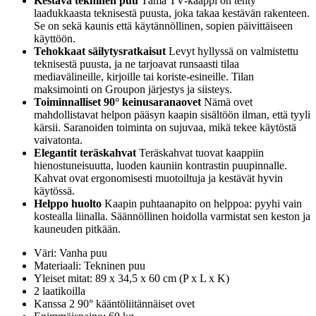
Kestävä tekninen puu
Tämä TV-kaappi on tehty
laadukkaasta teknisestä puusta, joka takaa kestävän rakenteen.
Se on sekä kaunis että käytännöllinen, sopien päivittäiseen
käyttöön.
Tehokkaat säilytysratkaisut
Levyt hyllyssä on valmistettu
teknisestä puusta, ja ne tarjoavat runsaasti tilaa
mediavälineille, kirjoille tai koriste-esineille. Tilan
maksimointi on Groupon järjestys ja siisteys.
Toiminnalliset 90° keinusaranaovet
Nämä ovet
mahdollistavat helpon pääsyn kaapin sisältöön ilman, että tyyli
kärsii. Saranoiden toiminta on sujuvaa, mikä tekee käytöstä
vaivatonta.
Elegantit teräskahvat
Teräskahvat tuovat kaappiin
hienostuneisuutta, luoden kauniin kontrastin puupinnalle.
Kahvat ovat ergonomisesti muotoiltuja ja kestävät hyvin
käytössä.
Helppo huolto
Kaapin puhtaanapito on helppoa: pyyhi vain
kostealla liinalla. Säännöllinen hoidolla varmistat sen keston ja
kauneuden pitkään.
Väri: Vanha puu
Materiaali: Tekninen puu
Yleiset mitat: 89 x 34,5 x 60 cm (P x L x K)
2 laatikoilla
Kanssa 2 90° kääntöliitännäiset ovet