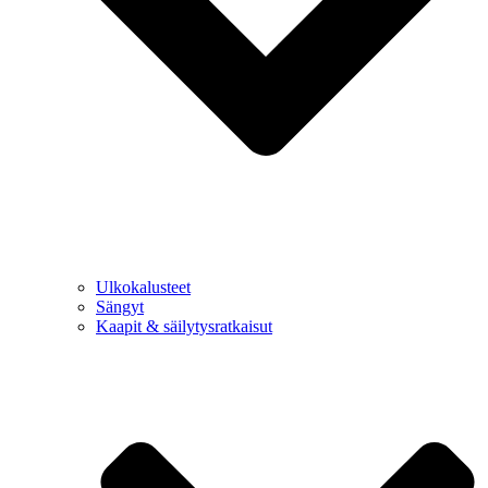
Ulkokalusteet
Sängyt
Kaapit & säilytysratkaisut