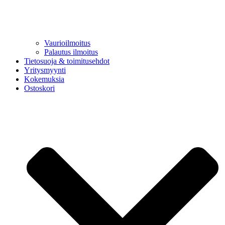
Vaurioilmoitus
Palautus ilmoitus
Tietosuoja & toimitusehdot
Yritysmyynti
Kokemuksia
Ostoskori