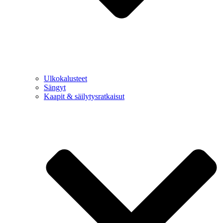
Ulkokalusteet
Sängyt
Kaapit & säilytysratkaisut