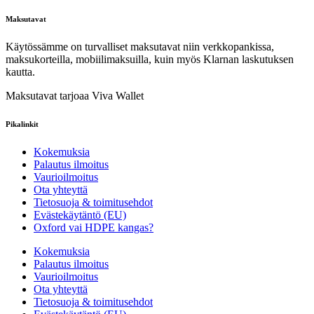
Maksutavat
Käytössämme on turvalliset maksutavat niin verkkopankissa,
maksukorteilla, mobiilimaksuilla, kuin myös Klarnan laskutuksen
kautta.
Maksutavat tarjoaa Viva Wallet
Pikalinkit
Kokemuksia
Palautus ilmoitus
Vaurioilmoitus
Ota yhteyttä
Tietosuoja & toimitusehdot
Evästekäytäntö (EU)
Oxford vai HDPE kangas?
Kokemuksia
Palautus ilmoitus
Vaurioilmoitus
Ota yhteyttä
Tietosuoja & toimitusehdot