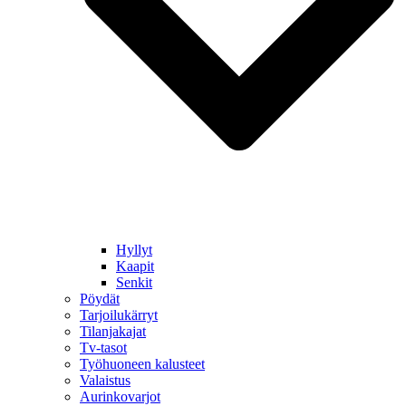
Hyllyt
Kaapit
Senkit
Pöydät
Tarjoilukärryt
Tilanjakajat
Tv-tasot
Työhuoneen kalusteet
Valaistus
Aurinkovarjot