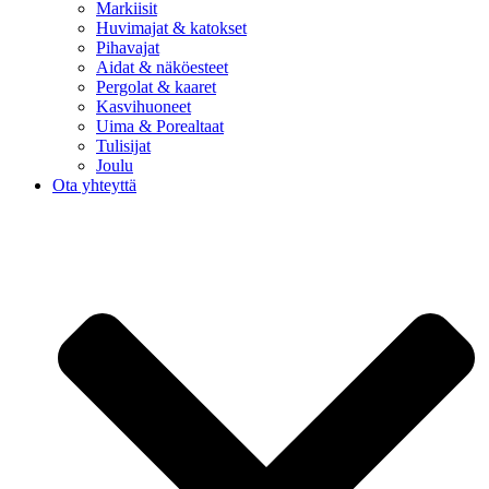
Markiisit
Huvimajat & katokset
Pihavajat
Aidat & näköesteet
Pergolat & kaaret
Kasvihuoneet
Uima & Porealtaat
Tulisijat
Joulu
Ota yhteyttä