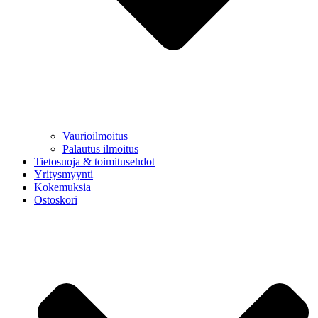
Vaurioilmoitus
Palautus ilmoitus
Tietosuoja & toimitusehdot
Yritysmyynti
Kokemuksia
Ostoskori