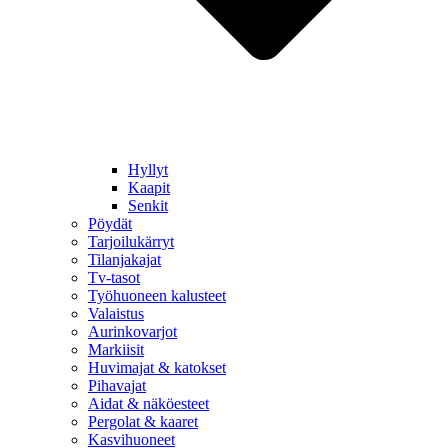
Hyllyt
Kaapit
Senkit
Pöydät
Tarjoilukärryt
Tilanjakajat
Tv-tasot
Työhuoneen kalusteet
Valaistus
Aurinkovarjot
Markiisit
Huvimajat & katokset
Pihavajat
Aidat & näköesteet
Pergolat & kaaret
Kasvihuoneet