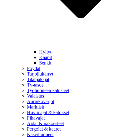
Hyllyt
Kaapit
Senkit
Pöydät
Tarjoilukärryt
Tilanjakajat
Tv-tasot
Työhuoneen kalusteet
Valaistus
Aurinkovarjot
Markiisit
Huvimajat & katokset
Pihavajat
Aidat & näköesteet
Pergolat & kaaret
Kasvihuoneet