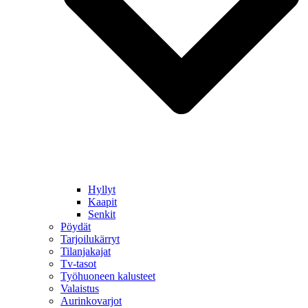
Hyllyt
Kaapit
Senkit
Pöydät
Tarjoilukärryt
Tilanjakajat
Tv-tasot
Työhuoneen kalusteet
Valaistus
Aurinkovarjot