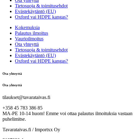
Ota yhteyttä
Tietosuoja & toimitusehdot
Evästekäytäntö (EU)
Oxford vai HDPE kangas?
Kokemuksia
Palautus ilmoitus
Vaurioilmoitus
Ota yhteyttä
Tietosuoja & toimitusehdot
Evästekäytäntö (EU)
Oxford vai HDPE kangas?
Ota yhteyttä
Ota yhteyttä
tilaukset@tavarataivas.fi
+358 45 783 386 85
MA-PE 10-14 huom! Emme voi ottaa palautus ilmoituksia vastaan
puhelimitse.
Tavarataivas.fi / Importxx Oy