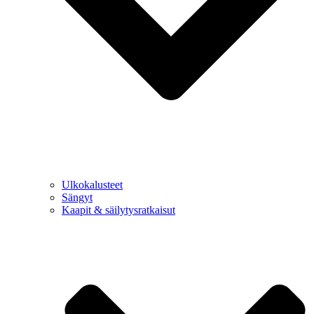
Ulkokalusteet
Sängyt
Kaapit & säilytysratkaisut