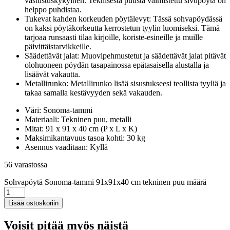
vastustuskykyinen. Teknisestä puusta valmistettu sivupöytä on
helppo puhdistaa.
Tukevat kahden korkeuden pöytälevyt: Tässä sohvapöydässä
on kaksi pöytäkorkeutta kerrostetun tyylin luomiseksi. Tämä
tarjoaa runsaasti tilaa kirjoille, koriste-esineille ja muille
päivittäistarvikkeille.
Säädettävät jalat: Muovipehmustetut ja säädettävät jalat pitävät
olohuoneen pöydän tasapainossa epätasaisella alustalla ja
lisäävät vakautta.
Metallirunko: Metallirunko lisää sisustukseesi teollista tyyliä ja
takaa samalla kestävyyden sekä vakauden.
Väri: Sonoma-tammi
Materiaali: Tekninen puu, metalli
Mitat: 91 x 91 x 40 cm (P x L x K)
Maksimikantavuus tasoa kohti: 30 kg
Asennus vaaditaan: Kyllä
56 varastossa
Sohvapöytä Sonoma-tammi 91x91x40 cm tekninen puu määrä
Lisää ostoskoriin
Voisit pitää myös näistä