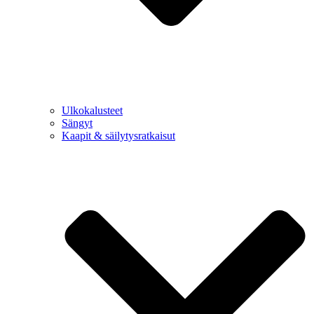
Ulkokalusteet
Sängyt
Kaapit & säilytysratkaisut