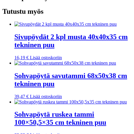
Tutustu myös
Sivupöydät 2 kpl musta 40x40x35 cm
tekninen puu
16,19
€
Lisää ostoskoriin
Sohvapöytä savutammi 68x50x38 cm
tekninen puu
39,47
€
Lisää ostoskoriin
Sohvapöytä ruskea tammi
100×50,5×35 cm tekninen puu