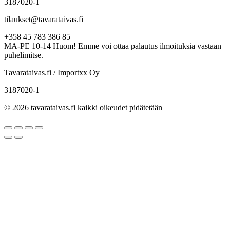
3187020-1
tilaukset@tavarataivas.fi
+358 45 783 386 85
MA-PE 10-14 Huom! Emme voi ottaa palautus ilmoituksia vastaan
puhelimitse.
Tavarataivas.fi / Importxx Oy
3187020-1
© 2026 tavarataivas.fi kaikki oikeudet pidätetään