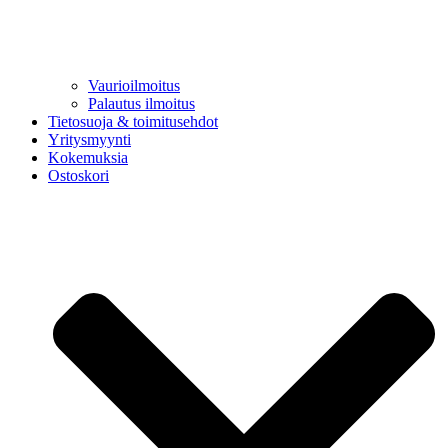
Vaurioilmoitus
Palautus ilmoitus
Tietosuoja & toimitusehdot
Yritysmyynti
Kokemuksia
Ostoskori