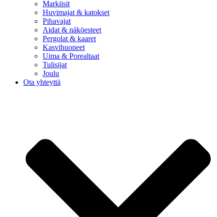
Markiisit
Huvimajat & katokset
Pihavajat
Aidat & näköesteet
Pergolat & kaaret
Kasvihuoneet
Uima & Porealtaat
Tulisijat
Joulu
Ota yhteyttä