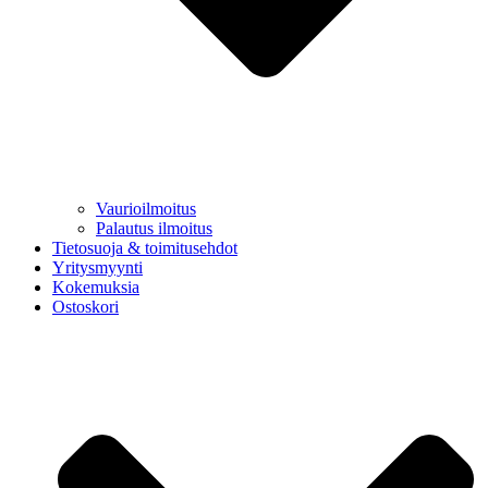
Vaurioilmoitus
Palautus ilmoitus
Tietosuoja & toimitusehdot
Yritysmyynti
Kokemuksia
Ostoskori