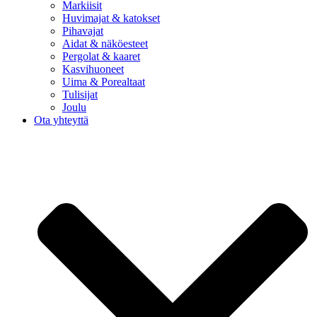
Markiisit
Huvimajat & katokset
Pihavajat
Aidat & näköesteet
Pergolat & kaaret
Kasvihuoneet
Uima & Porealtaat
Tulisijat
Joulu
Ota yhteyttä