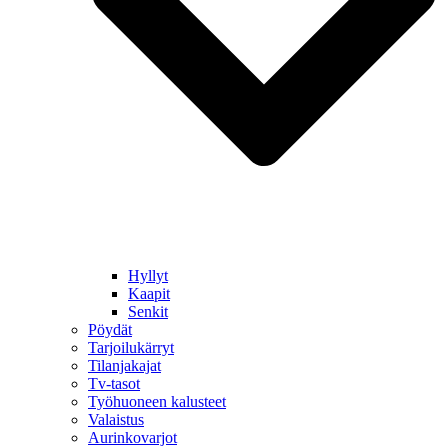
Hyllyt
Kaapit
Senkit
Pöydät
Tarjoilukärryt
Tilanjakajat
Tv-tasot
Työhuoneen kalusteet
Valaistus
Aurinkovarjot