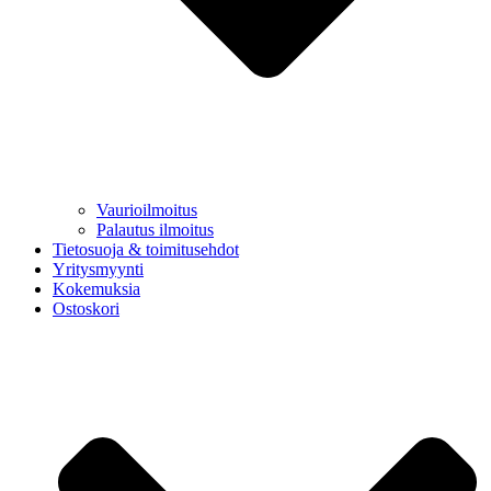
Vaurioilmoitus
Palautus ilmoitus
Tietosuoja & toimitusehdot
Yritysmyynti
Kokemuksia
Ostoskori