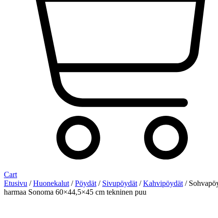
Cart
Etusivu
/
Huonekalut
/
Pöydät
/
Sivupöydät
/
Kahvipöydät
/ Sohvapö
harmaa Sonoma 60×44,5×45 cm tekninen puu