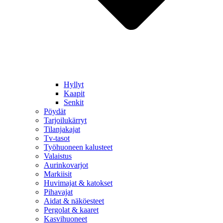
Hyllyt
Kaapit
Senkit
Pöydät
Tarjoilukärryt
Tilanjakajat
Tv-tasot
Työhuoneen kalusteet
Valaistus
Aurinkovarjot
Markiisit
Huvimajat & katokset
Pihavajat
Aidat & näköesteet
Pergolat & kaaret
Kasvihuoneet