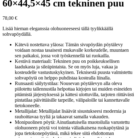
60×44,5×45 cm tekninen puu
78,00
€
Lisää hieman eleganssia olohuoneeseesi tällä tyylikkäällä
sohvapöydällä.
Kätevä nostettava yläosa: Tämän sivupöydän pöytälevy
voidaan nostaa tasaisesti mukavalle korkeudelle, muuntaen
sen paikaksi, jossa voit työskennellä tai ruokailla.
Kestävä materiaali: Tekninen puu on poikkeuksellisen
laadukasta ja sileäpintaista. Se on myös luja, vakaa ja
kosteudelle vastustuskykyinen. Teknisestä puusta valmistettu
sohvapöytä on helppo puhdistaa kostealla liinalla.
Runsaasti säilytystilaa: Nousevan pöytälevyn alla oleva
piilotettu tallennustila helpottaa kirjojen tai muiden esineiden
pitämistä järjestyksessä ja kättesi ulottuvilla, tarjoten riittävästi
pintatilaa päivittäisille tarpeille, välipaloille tai kannettavalle
tietokoneelle.
Metallijalat: Metallijalat lisäävät sisustukseesi modernia ja
rauhoittavaa tyyliä ja takaavat samalla vakauden.
Monipuolinen pöytä: Ainutlaatuisella muotoilulla varustettu
olohuoneen pöytä voi toimia väliaikaisena ruokapöytänä ja
jopa tietokonepöytänä, mikä tekee siitä ehdottoman