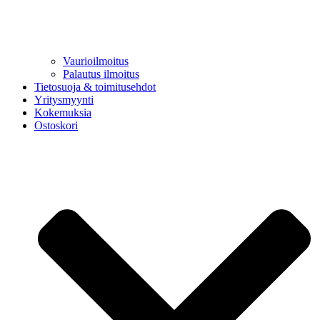
Vaurioilmoitus
Palautus ilmoitus
Tietosuoja & toimitusehdot
Yritysmyynti
Kokemuksia
Ostoskori