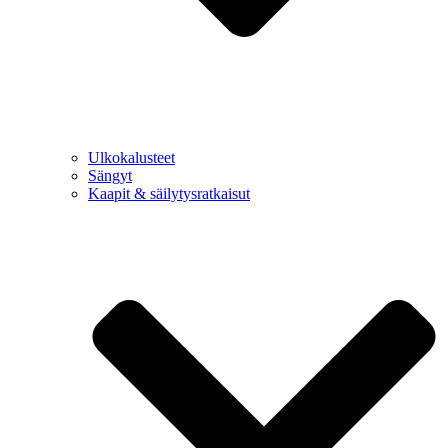
Ulkokalusteet
Sängyt
Kaapit & säilytysratkaisut