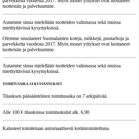
parvekkeita vuodesta 2017. Myös monet yritykset ovat luottaneet
tuotteisiin ja palveluumme.
Autamme sinua mielellään tuotteiden valinnassa sekä muissa
mietityttävissä kysymyksissä.
Olemme sisustaneet Suomalaisten koteja, mökkejä, puutarhoja ja
parvekkeita vuodesta 2017. Myös monet yritykset ovat luottaneet
tuotteisiin ja palveluumme.
Autamme sinua mielellään tuotteiden valinnassa sekä muissa
mietityttävissä kysymyksissä.
TOIMITUSAIKA JA KUSTANNUKSET
Tilauksen pääsääntöinen toimitusaika on 7 arkipäivää.
Alle 100 € tilauksissa toimituskulut alk. 6,90
Kalusteet toimitetaan automaattisesti kotiintoimitettuna.