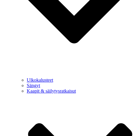
Ulkokalusteet
Sängyt
Kaapit & säilytysratkaisut