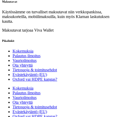
Maksutavat
Käytössämme on turvalliset maksutavat niin verkkopankissa,
maksukorteilla, mobiilimaksuilla, kuin myös Klarnan laskutuksen
kautta.
Maksutavat tarjoaa Viva Wallet
Pikalinkit
Kokemuksia
Palautus ilmoitus
Vaurioilmoitus
Ota yhteyttä
Tietosuoja & toimitusehdot
Evästekäytäntö (EU)
Oxford vai HDPE kangas?
Kokemuksia
Palautus ilmoitus
Vaurioilmoitus
Ota yhteyttä
Tietosuoja & toimitusehdot
Evästekäytäntö (EU)
Oxford vai HDPE kangas?