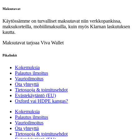
Maksutavat
Käytössämme on turvalliset maksutavat niin verkkopankissa,
maksukorteilla, mobiilimaksuilla, kuin myös Klarnan laskutuksen
kautta.
Maksutavat tarjoaa Viva Wallet
Pikalinkit
Kokemuksia
Palautus ilmoitus
Vaurioilmoitus
Ota yhteyttä
Tietosuoja & toimitusehdot
Evästekäytäntö (EU)
Oxford vai HDPE kangas?
Kokemuksia
Palautus ilmoitus
Vaurioilmoitus
Ota yhteyttä
Tietosuoja & toimitusehdot