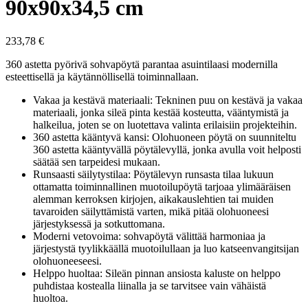
90x90x34,5 cm
233,78
€
360 astetta pyörivä sohvapöytä parantaa asuintilaasi modernilla
esteettisellä ja käytännöllisellä toiminnallaan.
Vakaa ja kestävä materiaali: Tekninen puu on kestävä ja vakaa
materiaali, jonka sileä pinta kestää kosteutta, vääntymistä ja
halkeilua, joten se on luotettava valinta erilaisiin projekteihin.
360 astetta kääntyvä kansi: Olohuoneen pöytä on suunniteltu
360 astetta kääntyvällä pöytälevyllä, jonka avulla voit helposti
säätää sen tarpeidesi mukaan.
Runsaasti säilytystilaa: Pöytälevyn runsasta tilaa lukuun
ottamatta toiminnallinen muotoilupöytä tarjoaa ylimääräisen
alemman kerroksen kirjojen, aikakauslehtien tai muiden
tavaroiden säilyttämistä varten, mikä pitää olohuoneesi
järjestyksessä ja sotkuttomana.
Moderni vetovoima: sohvapöytä välittää harmoniaa ja
järjestystä tyylikkäällä muotoilullaan ja luo katseenvangitsijan
olohuoneeseesi.
Helppo huoltaa: Sileän pinnan ansiosta kaluste on helppo
puhdistaa kostealla liinalla ja se tarvitsee vain vähäistä
huoltoa.