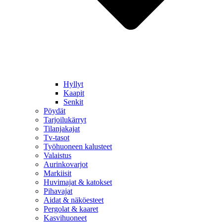
Hyllyt
Kaapit
Senkit
Pöydät
Tarjoilukärryt
Tilanjakajat
Tv-tasot
Työhuoneen kalusteet
Valaistus
Aurinkovarjot
Markiisit
Huvimajat & katokset
Pihavajat
Aidat & näköesteet
Pergolat & kaaret
Kasvihuoneet