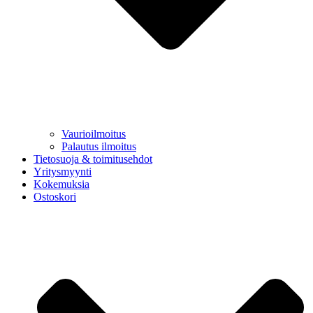
Vaurioilmoitus
Palautus ilmoitus
Tietosuoja & toimitusehdot
Yritysmyynti
Kokemuksia
Ostoskori