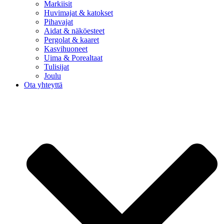
Markiisit
Huvimajat & katokset
Pihavajat
Aidat & näköesteet
Pergolat & kaaret
Kasvihuoneet
Uima & Porealtaat
Tulisijat
Joulu
Ota yhteyttä