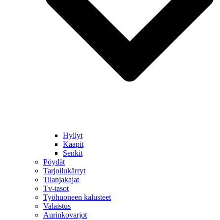
Hyllyt
Kaapit
Senkit
Pöydät
Tarjoilukärryt
Tilanjakajat
Tv-tasot
Työhuoneen kalusteet
Valaistus
Aurinkovarjot