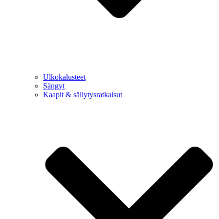
Ulkokalusteet
Sängyt
Kaapit & säilytysratkaisut