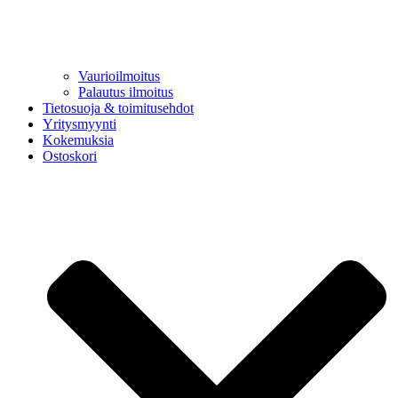
Vaurioilmoitus
Palautus ilmoitus
Tietosuoja & toimitusehdot
Yritysmyynti
Kokemuksia
Ostoskori