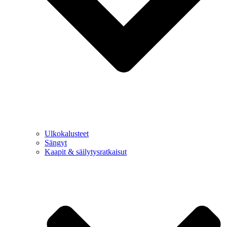
Ulkokalusteet
Sängyt
Kaapit & säilytysratkaisut