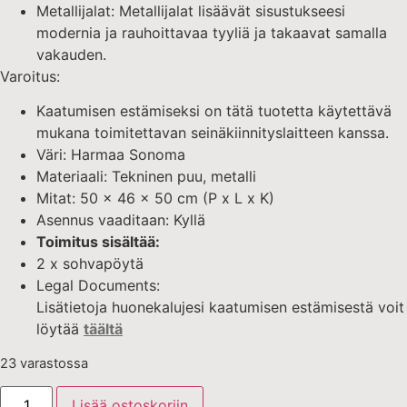
Metallijalat: Metallijalat lisäävät sisustukseesi
modernia ja rauhoittavaa tyyliä ja takaavat samalla
vakauden.
Varoitus:
Kaatumisen estämiseksi on tätä tuotetta käytettävä
mukana toimitettavan seinäkiinnityslaitteen kanssa.
Väri: Harmaa Sonoma
Materiaali: Tekninen puu, metalli
Mitat: 50 x 46 x 50 cm (P x L x K)
Asennus vaaditaan: Kyllä
Toimitus sisältää:
2 x sohvapöytä
Legal Documents:
Lisätietoja huonekalujesi kaatumisen estämisestä voit
löytää
täältä
23 varastossa
Lisää ostoskoriin