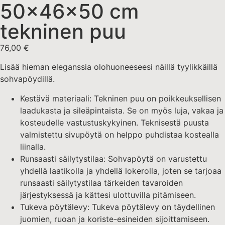
50x46x50 cm
tekninen puu
76,00
€
Lisää hieman eleganssia olohuoneeseesi näillä tyylikkäillä
sohvapöydillä.
Kestävä materiaali: Tekninen puu on poikkeuksellisen
laadukasta ja sileäpintaista. Se on myös luja, vakaa ja
kosteudelle vastustuskykyinen. Teknisestä puusta
valmistettu sivupöytä on helppo puhdistaa kostealla
liinalla.
Runsaasti säilytystilaa: Sohvapöytä on varustettu
yhdellä laatikolla ja yhdellä lokerolla, joten se tarjoaa
runsaasti säilytystilaa tärkeiden tavaroiden
järjestyksessä ja kättesi ulottuvilla pitämiseen.
Tukeva pöytälevy: Tukeva pöytälevy on täydellinen
juomien, ruoan ja koriste-esineiden sijoittamiseen.