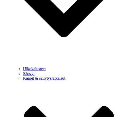
Ulkokalusteet
Sängyt
Kaapit & säilytysratkaisut