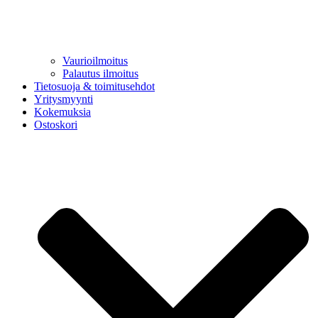
Vaurioilmoitus
Palautus ilmoitus
Tietosuoja & toimitusehdot
Yritysmyynti
Kokemuksia
Ostoskori