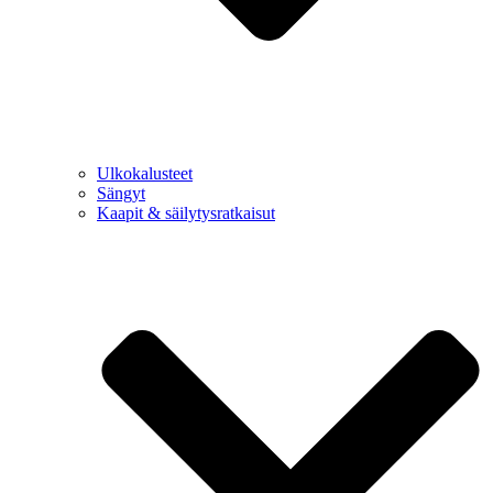
Ulkokalusteet
Sängyt
Kaapit & säilytysratkaisut