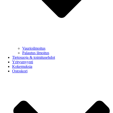
Vaurioilmoitus
Palautus ilmoitus
Tietosuoja & toimitusehdot
Yritysmyynti
Kokemuksia
Ostoskori