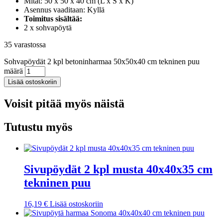
Mitat: 50 x 50 x 40 cm (L x S x K)
Asennus vaaditaan: Kyllä
Toimitus sisältää:
2 x sohvapöytä
35 varastossa
Sohvapöydät 2 kpl betoninharmaa 50x50x40 cm tekninen puu
määrä
Lisää ostoskoriin
Voisit pitää myös näistä
Tutustu myös
Sivupöydät 2 kpl musta 40x40x35 cm
tekninen puu
16,19
€
Lisää ostoskoriin