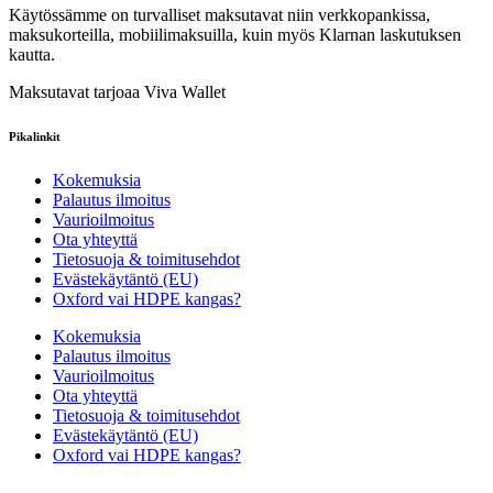
Käytössämme on turvalliset maksutavat niin verkkopankissa,
maksukorteilla, mobiilimaksuilla, kuin myös Klarnan laskutuksen
kautta.
Maksutavat tarjoaa Viva Wallet
Pikalinkit
Kokemuksia
Palautus ilmoitus
Vaurioilmoitus
Ota yhteyttä
Tietosuoja & toimitusehdot
Evästekäytäntö (EU)
Oxford vai HDPE kangas?
Kokemuksia
Palautus ilmoitus
Vaurioilmoitus
Ota yhteyttä
Tietosuoja & toimitusehdot
Evästekäytäntö (EU)
Oxford vai HDPE kangas?