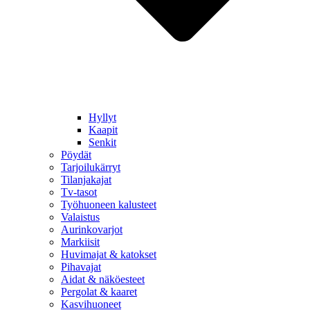
Hyllyt
Kaapit
Senkit
Pöydät
Tarjoilukärryt
Tilanjakajat
Tv-tasot
Työhuoneen kalusteet
Valaistus
Aurinkovarjot
Markiisit
Huvimajat & katokset
Pihavajat
Aidat & näköesteet
Pergolat & kaaret
Kasvihuoneet