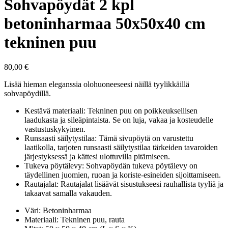
Sohvapöydät 2 kpl
betoninharmaa 50x50x40 cm
tekninen puu
80,00
€
Lisää hieman eleganssia olohuoneeseesi näillä tyylikkäillä
sohvapöydillä.
Kestävä materiaali: Tekninen puu on poikkeuksellisen
laadukasta ja sileäpintaista. Se on luja, vakaa ja kosteudelle
vastustuskykyinen.
Runsaasti säilytystilaa: Tämä sivupöytä on varustettu
laatikolla, tarjoten runsaasti säilytystilaa tärkeiden tavaroiden
järjestyksessä ja kättesi ulottuvilla pitämiseen.
Tukeva pöytälevy: Sohvapöydän tukeva pöytälevy on
täydellinen juomien, ruoan ja koriste-esineiden sijoittamiseen.
Rautajalat: Rautajalat lisäävät sisustukseesi rauhallista tyyliä ja
takaavat samalla vakauden.
Väri: Betoninharmaa
Materiaali: Tekninen puu, rauta