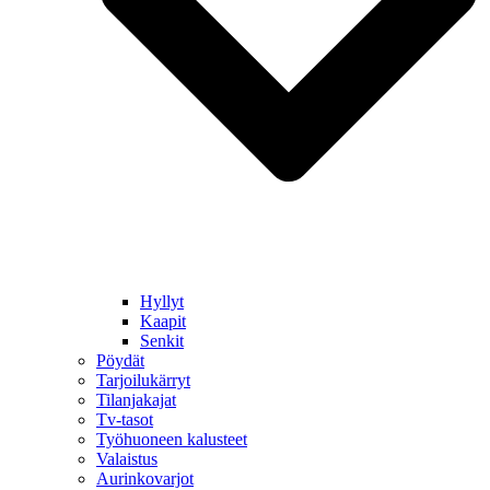
Hyllyt
Kaapit
Senkit
Pöydät
Tarjoilukärryt
Tilanjakajat
Tv-tasot
Työhuoneen kalusteet
Valaistus
Aurinkovarjot