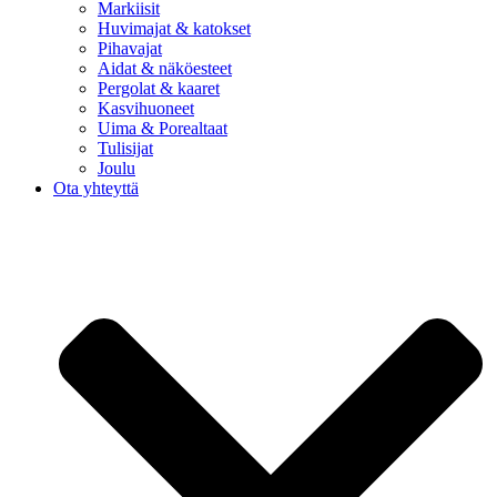
Markiisit
Huvimajat & katokset
Pihavajat
Aidat & näköesteet
Pergolat & kaaret
Kasvihuoneet
Uima & Porealtaat
Tulisijat
Joulu
Ota yhteyttä