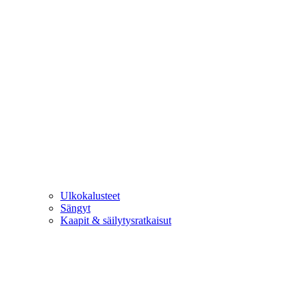
Ulkokalusteet
Sängyt
Kaapit & säilytysratkaisut