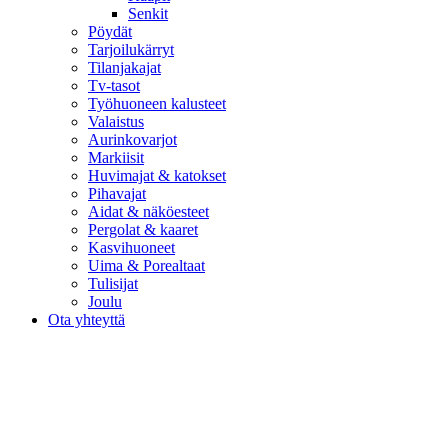
Senkit
Pöydät
Tarjoilukärryt
Tilanjakajat
Tv-tasot
Työhuoneen kalusteet
Valaistus
Aurinkovarjot
Markiisit
Huvimajat & katokset
Pihavajat
Aidat & näköesteet
Pergolat & kaaret
Kasvihuoneet
Uima & Porealtaat
Tulisijat
Joulu
Ota yhteyttä