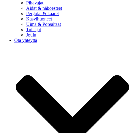
Pihavajat
Aidat & näköesteet
Pergolat & kaaret
Kasvihuoneet
Uima & Porealtaat
Tulisijat
Joulu
Ota yhteyttä