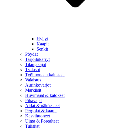
Hyllyt
Kaapit
Senkit
Pöydät
Tarjoilukärryt
Tilanjakajat
Tv-tasot
Työhuoneen kalusteet
Valaistus
Aurinkovarjot
Markiisit
Huvimajat & katokset
Pihavajat
Aidat & näköesteet
Pergolat & kaaret
Kasvihuoneet
Uima & Porealtaat
Tulisijat