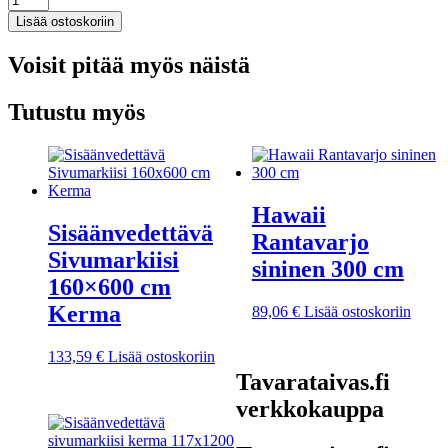
sivumarkiisi
Lisää ostoskoriin
tummanvihreä
170x300
Voisit pitää myös näistä
cm
määrä
Tutustu myös
Hawaii
Sisäänvedettävä
Rantavarjo
Sivumarkiisi
sininen 300 cm
160×600 cm
Kerma
89,06
€
Lisää ostoskoriin
133,59
€
Lisää ostoskoriin
Tavarataivas.fi
verkkokauppa