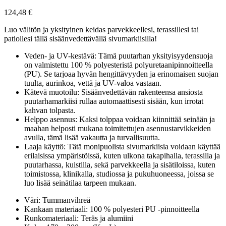
124,48
€
Luo välitön ja yksityinen keidas parvekkeellesi, terassillesi tai
patiollesi tällä sisäänvedettävällä sivumarkiisilla!
Veden- ja UV-kestävä: Tämä puutarhan yksityisyydensuoja
on valmistettu 100 % polyesteristä polyuretaanipinnoitteella
(PU). Se tarjoaa hyvän hengittävyyden ja erinomaisen suojan
tuulta, aurinkoa, vettä ja UV-valoa vastaan.
Kätevä muotoilu: Sisäänvedettävän rakenteensa ansiosta
puutarhamarkiisi rullaa automaattisesti sisään, kun irrotat
kahvan tolpasta.
Helppo asennus: Kaksi tolppaa voidaan kiinnittää seinään ja
maahan helposti mukana toimitettujen asennustarvikkeiden
avulla, tämä lisää vakautta ja turvallisuutta.
Laaja käyttö: Tätä monipuolista sivumarkiisia voidaan käyttää
erilaisissa ympäristöissä, kuten ulkona takapihalla, terassilla ja
puutarhassa, kuistilla, sekä parvekkeella ja sisätiloissa, kuten
toimistossa, klinikalla, studiossa ja pukuhuoneessa, joissa se
luo lisää seinätilaa tarpeen mukaan.
Väri: Tummanvihreä
Kankaan materiaali: 100 % polyesteri PU -pinnoitteella
Runkomateriaali: Teräs ja alumiini