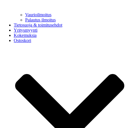
Vaurioilmoitus
Palautus ilmoitus
Tietosuoja & toimitusehdot
Yritysmyynti
Kokemuksia
Ostoskori