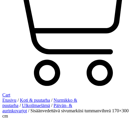
Cart
Etusivu
/
Koti & puutarha
/
Nurmikko &
puutarha
/
Ulkoilmaelämä
/
Päivän- &
aurinkovarjot
/ Sisäänvedettävä sivumarkiisi tummanvihreä 170×300
cm