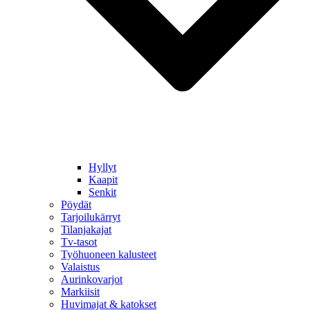
Hyllyt
Kaapit
Senkit
Pöydät
Tarjoilukärryt
Tilanjakajat
Tv-tasot
Työhuoneen kalusteet
Valaistus
Aurinkovarjot
Markiisit
Huvimajat & katokset