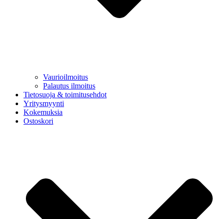
Vaurioilmoitus
Palautus ilmoitus
Tietosuoja & toimitusehdot
Yritysmyynti
Kokemuksia
Ostoskori