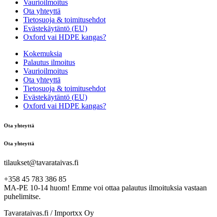
Vaurioilmoitus
Ota yhteyttä
Tietosuoja & toimitusehdot
Evästekäytäntö (EU)
Oxford vai HDPE kangas?
Kokemuksia
Palautus ilmoitus
Vaurioilmoitus
Ota yhteyttä
Tietosuoja & toimitusehdot
Evästekäytäntö (EU)
Oxford vai HDPE kangas?
Ota yhteyttä
Ota yhteyttä
tilaukset@tavarataivas.fi
+358 45 783 386 85
MA-PE 10-14 huom! Emme voi ottaa palautus ilmoituksia vastaan
puhelimitse.
Tavarataivas.fi / Importxx Oy