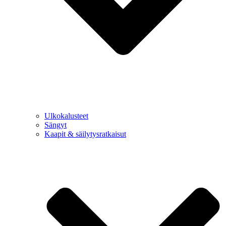
Ulkokalusteet
Sängyt
Kaapit & säilytysratkaisut