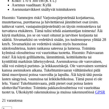
Koko: 170 x 300 cm (K x L)
Asennus vaaditaan: Kyllä
Asennustarvikkeet sisältyvät toimitukseen
Huomio: Vammojen riski! Varjostusjärjestelmää korjattaessa,
muutettaessa, purettaessa ja hävitettäessä jännitteiset osat (esim.
taittuvat varret, vastapainojärjestelmät) on täysin rentoutettava tai
turvattava etukäteen. Tämä tulisi tehdä asiantuntijan toimesta! Älä
käytä markiisia, jos se on vauri oitunut ja tarvitsee korjausta tai
säätöä. Sivumarkiisi on vedettävä sisään, jos tuulennopeus ylittää 28
km/h. Sivumarkiisi on vedettävä sisään myös huonoissa
sääolosuhteissa, kuten rankassa sateessa ja lumessa. Toiminta
kylmissä olosuhteissa voi vaurioittaa tuotetta. Huomio: Palovaaran
riski! Älä käytä grillilaitteita, lämmittimiä, keittiölaitteita tai
kynttilöitä markiisin läheisyydessä. Asennuksessa ole varovainen,
sillä voi esiintyä puristus- ja leikkausriskejä. Ole varovainen sormiesi
kanssa asennuksen aikana. Tukehtumisvaaran välttämiseksi pidä
tämä muovipussi poissa vauvoilta ja lapsilta. Älä käytä tätä pussia
lasten sängyissä, vaunuissa tai leikkikehikoissa. Tämä pussi ei ole
lelu. Vaara! Tukehtumisvaara, pidä pienet osat poissa lasten
ulottuvilta!Varoitus: Toiminta pakkasolosuhteissa voi vaurioittaa
tuotet ta. Ulkokäyttö rakennuksissa ja muissa rakennustöissä
GPSR
21 varastossa
Sisäänvedettävä