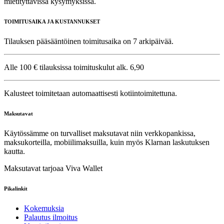
mietityttävissä kysymyksissä.
TOIMITUSAIKA JA KUSTANNUKSET
Tilauksen pääsääntöinen toimitusaika on 7 arkipäivää.
Alle 100 € tilauksissa toimituskulut alk. 6,90
Kalusteet toimitetaan automaattisesti kotiintoimitettuna.
Maksutavat
Käytössämme on turvalliset maksutavat niin verkkopankissa,
maksukorteilla, mobiilimaksuilla, kuin myös Klarnan laskutuksen
kautta.
Maksutavat tarjoaa Viva Wallet
Pikalinkit
Kokemuksia
Palautus ilmoitus