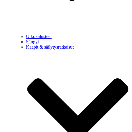
Ulkokalusteet
Sängyt
Kaapit & säilytysratkaisut