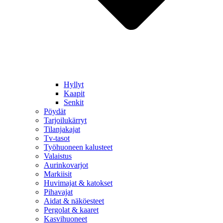
Hyllyt
Kaapit
Senkit
Pöydät
Tarjoilukärryt
Tilanjakajat
Tv-tasot
Työhuoneen kalusteet
Valaistus
Aurinkovarjot
Markiisit
Huvimajat & katokset
Pihavajat
Aidat & näköesteet
Pergolat & kaaret
Kasvihuoneet