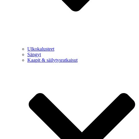
Ulkokalusteet
Sängyt
Kaapit & säilytysratkaisut