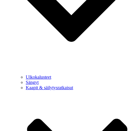
Ulkokalusteet
Sängyt
Kaapit & säilytysratkaisut