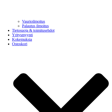
Vaurioilmoitus
Palautus ilmoitus
Tietosuoja & toimitusehdot
Yritysmyynti
Kokemuksia
Ostoskori