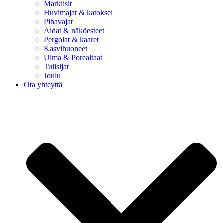
Markiisit
Huvimajat & katokset
Pihavajat
Aidat & näköesteet
Pergolat & kaaret
Kasvihuoneet
Uima & Porealtaat
Tulisijat
Joulu
Ota yhteyttä