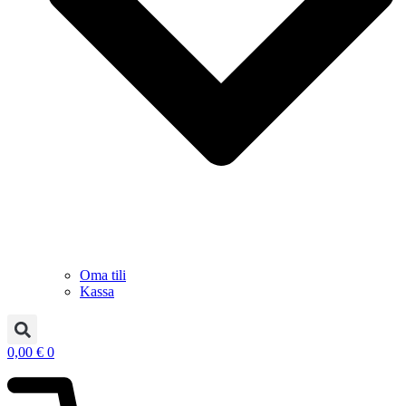
Oma tili
Kassa
0,00
€
0