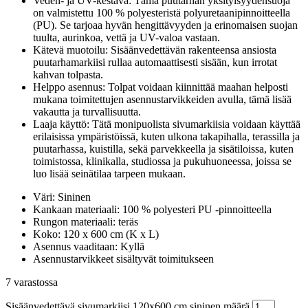
Veden- ja UV-kestävä: Tämä puutarhan yksityisyydensuoja
on valmistettu 100 % polyesteristä polyuretaanipinnoitteella
(PU). Se tarjoaa hyvän hengittävyyden ja erinomaisen suojan
tuulta, aurinkoa, vettä ja UV-valoa vastaan.
Kätevä muotoilu: Sisäänvedettävän rakenteensa ansiosta
puutarhamarkiisi rullaa automaattisesti sisään, kun irrotat
kahvan tolpasta.
Helppo asennus: Tolpat voidaan kiinnittää maahan helposti
mukana toimitettujen asennustarvikkeiden avulla, tämä lisää
vakautta ja turvallisuutta.
Laaja käyttö: Tätä monipuolista sivumarkiisia voidaan käyttää
erilaisissa ympäristöissä, kuten ulkona takapihalla, terassilla ja
puutarhassa, kuistilla, sekä parvekkeella ja sisätiloissa, kuten
toimistossa, klinikalla, studiossa ja pukuhuoneessa, joissa se
luo lisää seinätilaa tarpeen mukaan.
Väri: Sininen
Kankaan materiaali: 100 % polyesteri PU -pinnoitteella
Rungon materiaali: teräs
Koko: 120 x 600 cm (K x L)
Asennus vaaditaan: Kyllä
Asennustarvikkeet sisältyvät toimitukseen
7 varastossa
Sisäänvedettävä sivumarkiisi 120x600 cm sininen määrä