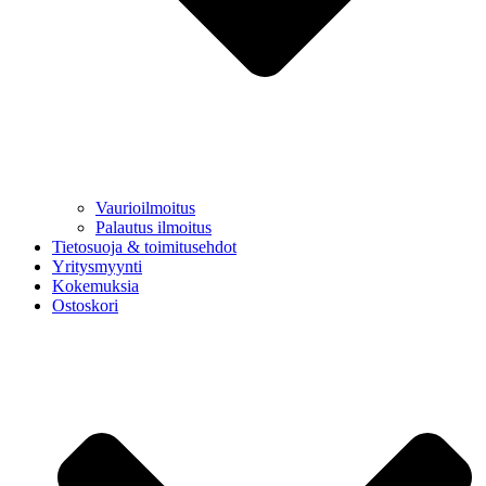
Vaurioilmoitus
Palautus ilmoitus
Tietosuoja & toimitusehdot
Yritysmyynti
Kokemuksia
Ostoskori