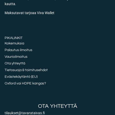
kautta.
Maksutavat tarjoaa Viva Wallet
PIKALINKIT
Kokemuksia
Palautus ilmoitus
Vaurioilmoitus
Ota yhteyttä
Tietosuoja & toimitusehdot
Evästekäytäntö (EU)
Oxford vai HDPE kangas?
OTA YHTEYTTÄ
tilaukset@tavarataivas.fi