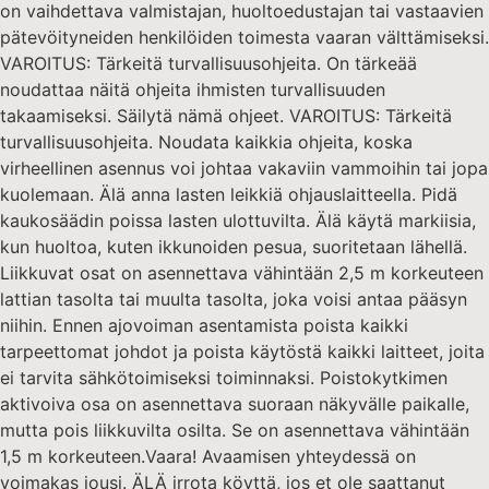
on vaihdettava valmistajan, huoltoedustajan tai vastaavien
pätevöityneiden henkilöiden toimesta vaaran välttämiseksi.
VAROITUS: Tärkeitä turvallisuusohjeita. On tärkeää
noudattaa näitä ohjeita ihmisten turvallisuuden
takaamiseksi. Säilytä nämä ohjeet. VAROITUS: Tärkeitä
turvallisuusohjeita. Noudata kaikkia ohjeita, koska
virheellinen asennus voi johtaa vakaviin vammoihin tai jopa
kuolemaan. Älä anna lasten leikkiä ohjauslaitteella. Pidä
kaukosäädin poissa lasten ulottuvilta. Älä käytä markiisia,
kun huoltoa, kuten ikkunoiden pesua, suoritetaan lähellä.
Liikkuvat osat on asennettava vähintään 2,5 m korkeuteen
lattian tasolta tai muulta tasolta, joka voisi antaa pääsyn
niihin. Ennen ajovoiman asentamista poista kaikki
tarpeettomat johdot ja poista käytöstä kaikki laitteet, joita
ei tarvita sähkötoimiseksi toiminnaksi. Poistokytkimen
aktivoiva osa on asennettava suoraan näkyvälle paikalle,
mutta pois liikkuvilta osilta. Se on asennettava vähintään
1,5 m korkeuteen.Vaara! Avaamisen yhteydessä on
voimakas jousi. ÄLÄ irrota köyttä, jos et ole saattanut