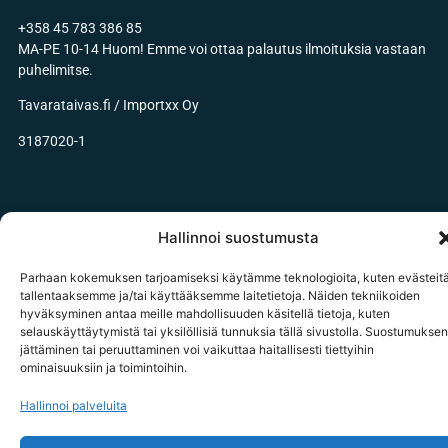
+358 45 783 386 85
MA-PE 10-14 Huom! Emme voi ottaa palautus ilmoituksia vastaan
puhelimitse.
Tavarataivas.fi / Importxx Oy
3187020-1
© 2026 tavarataivas.fi kaikki oikeudet pidätetään
Hallinnoi suostumusta
Parhaan kokemuksen tarjoamiseksi käytämme teknologioita, kuten evästeitä
tallentaaksemme ja/tai käyttääksemme laitetietoja. Näiden tekniikoiden
hyväksyminen antaa meille mahdollisuuden käsitellä tietoja, kuten
selauskäyttäytymistä tai yksilöllisiä tunnuksia tällä sivustolla. Suostumuksen
jättäminen tai peruuttaminen voi vaikuttaa haitallisesti tiettyihin
ominaisuuksiin ja toimintoihin.
Hallinnoi palveluita