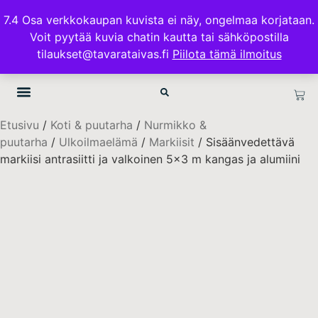
ILMAINEN TOIMITUS 100€ TILAUKSISSA
7.4 Osa verkkokaupan kuvista ei näy, ongelmaa korjataan.
Voit pyytää kuvia chatin kautta tai sähköpostilla
TAVARATAIVAS.FI
tilaukset@tavarataivas.fi
Piilota tämä ilmoitus
Etusivu
/
Koti & puutarha
/
Nurmikko &
puutarha
/
Ulkoilmaelämä
/
Markiisit
/ Sisäänvedettävä
markiisi antrasiitti ja valkoinen 5×3 m kangas ja alumiini