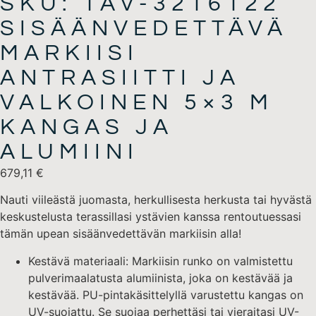
SKU: TAV-3216122
SISÄÄNVEDETTÄVÄ
MARKIISI
ANTRASIITTI JA
VALKOINEN 5×3 M
KANGAS JA
ALUMIINI
679,11
€
Nauti viileästä juomasta, herkullisesta herkusta tai hyvästä
keskustelusta terassillasi ystävien kanssa rentoutuessasi
tämän upean sisäänvedettävän markiisin alla!
Kestävä materiaali: Markiisin runko on valmistettu
pulverimaalatusta alumiinista, joka on kestävää ja
kestävää. PU-pintakäsittelyllä varustettu kangas on
UV-suojattu. Se suojaa perhettäsi tai vieraitasi UV-