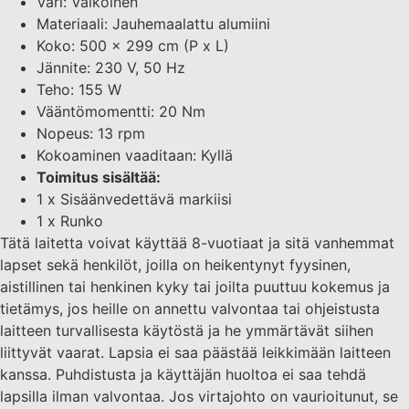
Väri: Valkoinen
Materiaali: Jauhemaalattu alumiini
Koko: 500 x 299 cm (P x L)
Jännite: 230 V, 50 Hz
Teho: 155 W
Vääntömomentti: 20 Nm
Nopeus: 13 rpm
Kokoaminen vaaditaan: Kyllä
Toimitus sisältää:
1 x Sisäänvedettävä markiisi
1 x Runko
Tätä laitetta voivat käyttää 8-vuotiaat ja sitä vanhemmat
lapset sekä henkilöt, joilla on heikentynyt fyysinen,
aistillinen tai henkinen kyky tai joilta puuttuu kokemus ja
tietämys, jos heille on annettu valvontaa tai ohjeistusta
laitteen turvallisesta käytöstä ja he ymmärtävät siihen
liittyvät vaarat. Lapsia ei saa päästää leikkimään laitteen
kanssa. Puhdistusta ja käyttäjän huoltoa ei saa tehdä
lapsilla ilman valvontaa. Jos virtajohto on vaurioitunut, se