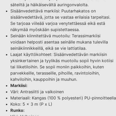
säteiltä ja häikäisevältä auringonvalolta.
Sisäänvedettävä markiisi: Puutarhakatos on
sisäänvedettävä, jotta se vastaa erilaisia tarpeitasi.
Se tarjoaa viileää varjoa venytettäessä eikä estä
näkymää myöskään supistettaessa.
Seinään kiinnitettävä muotoilu: Terassimarkiisi
voidaan helposti asentaa seinälle mukana tulevilla
seinäkiinnikkeillä, eikä se vie lattiatilaa.
Laajat käyttökohteet: Sisäänvedettävän markiisin
yksinkertainen ja tyylikäs muotoilu sopii hyvin kotiisi
tai liiketiloihin. Se sopii moniin paikkoihin, kuten
parvekkeille, terasseille, pihoille, ravintoloihin,
kahviloihin, kauppoihin ja muuhun.
Markiisi:
Väri: Antrasiitti ja valkoinen
Materiaali: Kangas (100 % polyesteri) PU-pinnoitteella
Koko: 5 x 3 m (P x L)
Runko: