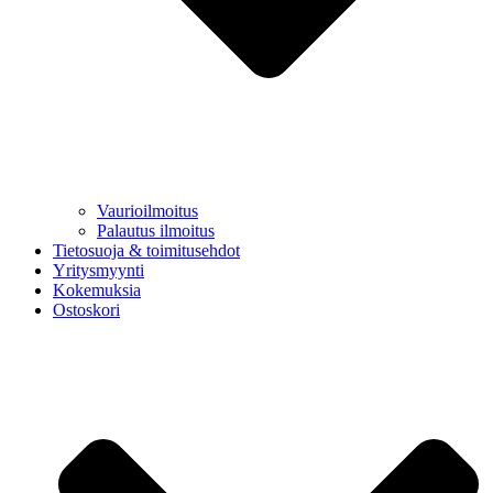
Vaurioilmoitus
Palautus ilmoitus
Tietosuoja & toimitusehdot
Yritysmyynti
Kokemuksia
Ostoskori