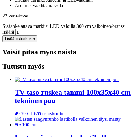
Asennus vaaditaan: kyllä
22 varastossa
Sisäänkelattava markiisi LED-valoilla 300 cm valkoinen/oranssi
määrä
Lisää ostoskoriin
Voisit pitää myös näistä
Tutustu myös
TV-taso ruskea tammi 100x35x40 cm
tekninen puu
49,59
€
Lisää ostoskoriin