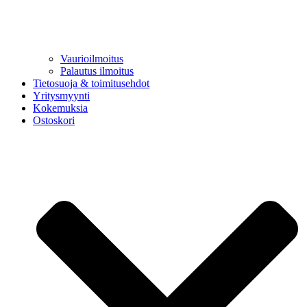
Vaurioilmoitus
Palautus ilmoitus
Tietosuoja & toimitusehdot
Yritysmyynti
Kokemuksia
Ostoskori