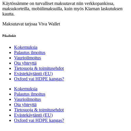
Käytössämme on turvalliset maksutavat niin verkkopankissa,
maksukorteilla, mobiilimaksuilla, kuin myös Klarnan laskutuksen
kautta.
Maksutavat tarjoaa Viva Wallet
Pikalinkit
Kokemuksia
Palautus ilmoitus
Vaurioilmoitus
Ota yhteyttä
Tietosuoja & toimitusehdot
Evästekäytäntö (EU)
Oxford vai HDPE kangas?
Kokemuksia
Palautus ilmoitus
Vaurioilmoitus
Ota yhteyttä
Tietosuoja & toimitusehdot
Evästekäytäntö (EU)
Oxford vai HDPE kangas?