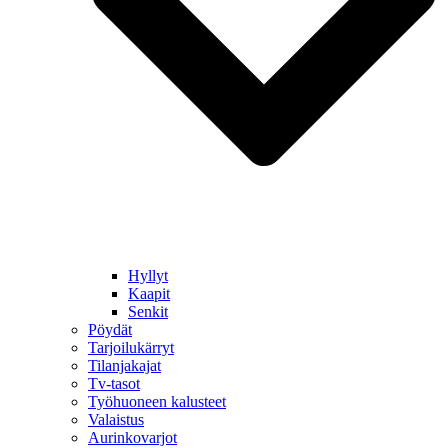
Hyllyt
Kaapit
Senkit
Pöydät
Tarjoilukärryt
Tilanjakajat
Tv-tasot
Työhuoneen kalusteet
Valaistus
Aurinkovarjot