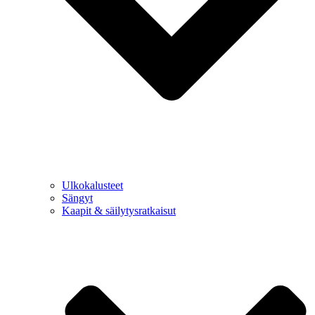
Ulkokalusteet
Sängyt
Kaapit & säilytysratkaisut