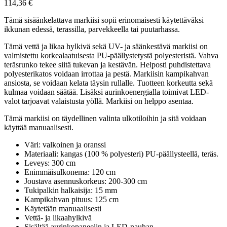
114,36
€
Tämä sisäänkelattava markiisi sopii erinomaisesti käytettäväksi
ikkunan edessä, terassilla, parvekkeella tai puutarhassa.
Tämä vettä ja likaa hylkivä sekä UV- ja säänkestävä markiisi on
valmistettu korkealaatuisesta PU-päällystetystä polyesteristä. Vahva
teräsrunko tekee siitä tukevan ja kestävän. Helposti puhdistettava
polyesterikatos voidaan irrottaa ja pestä. Markiisin kampikahvan
ansiosta, se voidaan kelata täysin rullalle. Tuotteen korkeutta sekä
kulmaa voidaan säätää. Lisäksi aurinkoenergialla toimivat LED-
valot tarjoavat valaistusta yöllä. Markiisi on helppo asentaa.
Tämä markiisi on täydellinen valinta ulkotiloihin ja sitä voidaan
käyttää manuaalisesti.
Väri: valkoinen ja oranssi
Materiaali: kangas (100 % polyesteri) PU-päällysteellä, teräs.
Leveys: 300 cm
Enimmäisulkonema: 120 cm
Joustava asennuskorkeus: 200-300 cm
Tukipalkin halkaisija: 15 mm
Kampikahvan pituus: 125 cm
Käytetään manuaalisesti
Vettä- ja likaahylkivä
Sisältää aurinkopaneelin ja LED-nauhan