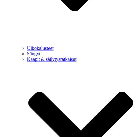
Ulkokalusteet
Sängyt
Kaapit & säilytysratkaisut