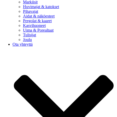
Markiisit
Huvimajat & katokset
Pihavajat
Aidat & näköesteet
Pergolat & kaaret
Kasvihuoneet
Uima & Porealtaat
Tulisijat
Joulu
Ota yhteyttä