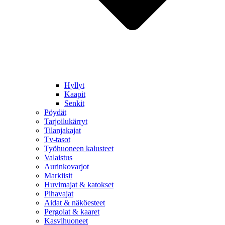
Hyllyt
Kaapit
Senkit
Pöydät
Tarjoilukärryt
Tilanjakajat
Tv-tasot
Työhuoneen kalusteet
Valaistus
Aurinkovarjot
Markiisit
Huvimajat & katokset
Pihavajat
Aidat & näköesteet
Pergolat & kaaret
Kasvihuoneet