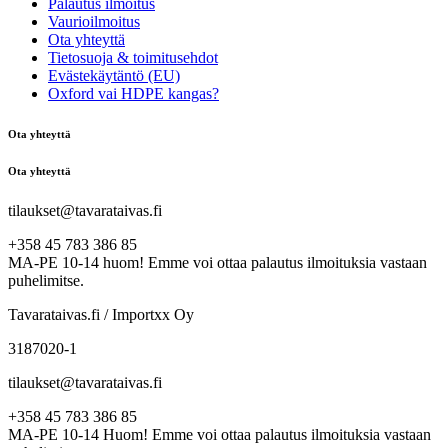
Palautus ilmoitus
Vaurioilmoitus
Ota yhteyttä
Tietosuoja & toimitusehdot
Evästekäytäntö (EU)
Oxford vai HDPE kangas?
Ota yhteyttä
Ota yhteyttä
tilaukset@tavarataivas.fi
+358 45 783 386 85
MA-PE 10-14 huom! Emme voi ottaa palautus ilmoituksia vastaan
puhelimitse.
Tavarataivas.fi / Importxx Oy
3187020-1
tilaukset@tavarataivas.fi
+358 45 783 386 85
MA-PE 10-14 Huom! Emme voi ottaa palautus ilmoituksia vastaan