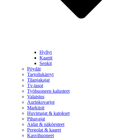
Hyllyt
Kaapit
Senkit
Pöydät
Tarjoilukärryt
Tilanjakajat
Tv-tasot
Työhuoneen kalusteet
Valaistus
Aurinkovarjot
Markiisit
Huvimajat & katokset
Pihavajat
Aidat & näköesteet
Pergolat & kaaret
Kasvihuoneet