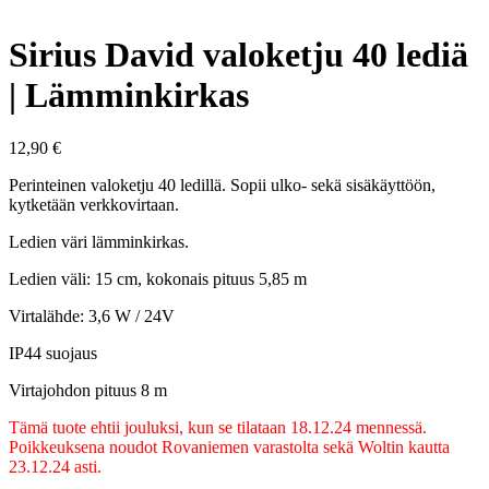
Sirius David valoketju 40 lediä
| Lämminkirkas
12,90
€
Perinteinen valoketju 40 ledillä. Sopii ulko- sekä sisäkäyttöön,
kytketään verkkovirtaan.
Ledien väri lämminkirkas.
Ledien väli: 15 cm, kokonais pituus 5,85 m
Virtalähde: 3,6 W / 24V
IP44 suojaus
Virtajohdon pituus 8 m
Tämä tuote ehtii jouluksi, kun se tilataan 18.12.24 mennessä.
Poikkeuksena noudot Rovaniemen varastolta sekä Woltin kautta
23.12.24 asti.