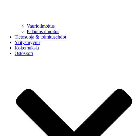
Vaurioilmoitus
Palautus ilmoitus
Tietosuoja & toimitusehdot
Yritysmyynti
Kokemuksia
Ostoskori