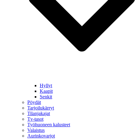
Hyllyt
Kaapit
Senkit
Pöydät
Tarjoilukärryt
Tilanjakajat
Tv-tasot
Työhuoneen kalusteet
Valaistus
Aurinkovarjot