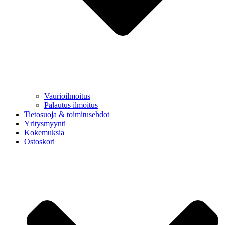
Vaurioilmoitus
Palautus ilmoitus
Tietosuoja & toimitusehdot
Yritysmyynti
Kokemuksia
Ostoskori