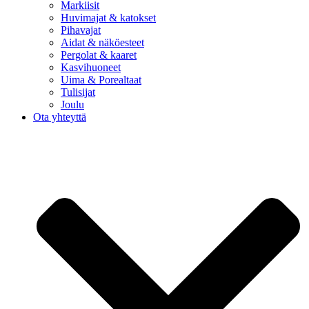
Markiisit
Huvimajat & katokset
Pihavajat
Aidat & näköesteet
Pergolat & kaaret
Kasvihuoneet
Uima & Porealtaat
Tulisijat
Joulu
Ota yhteyttä