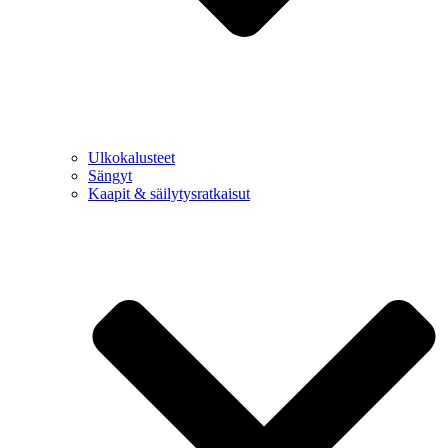
Ulkokalusteet
Sängyt
Kaapit & säilytysratkaisut