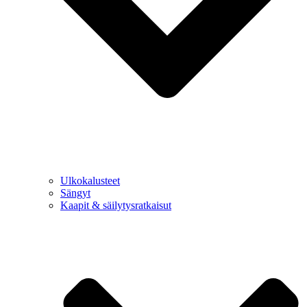
Ulkokalusteet
Sängyt
Kaapit & säilytysratkaisut