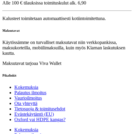
Alle 100 € tilauksissa toimituskulut alk. 6,90
Kalusteet toimitetaan automaattisesti kotiintoimitettuna.
Maksutavat
Käytössämme on turvalliset maksutavat niin verkkopankissa,
maksukorteilla, mobiilimaksuilla, kuin myös Klarnan laskutuksen
kautta.
Maksutavat tarjoaa Viva Wallet
Pikalinkit
Kokemuksia
Palautus ilmoitus
Vaurioilmoitus
Ota yhteyttä
Tietosuoja & toimitusehdot
Evästekäytäntö (EU)
Oxford vai HDPE kangas?
Kokemuksia