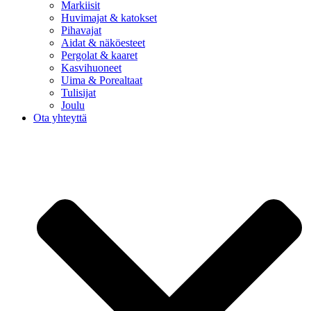
Markiisit
Huvimajat & katokset
Pihavajat
Aidat & näköesteet
Pergolat & kaaret
Kasvihuoneet
Uima & Porealtaat
Tulisijat
Joulu
Ota yhteyttä