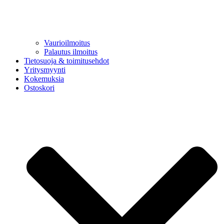
Vaurioilmoitus
Palautus ilmoitus
Tietosuoja & toimitusehdot
Yritysmyynti
Kokemuksia
Ostoskori