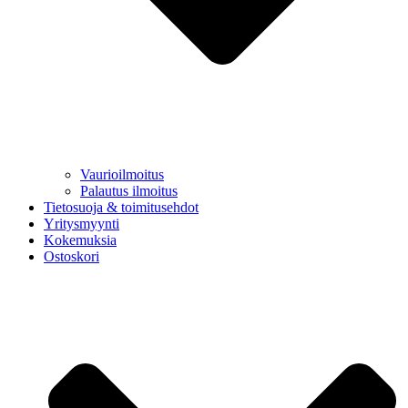
Vaurioilmoitus
Palautus ilmoitus
Tietosuoja & toimitusehdot
Yritysmyynti
Kokemuksia
Ostoskori