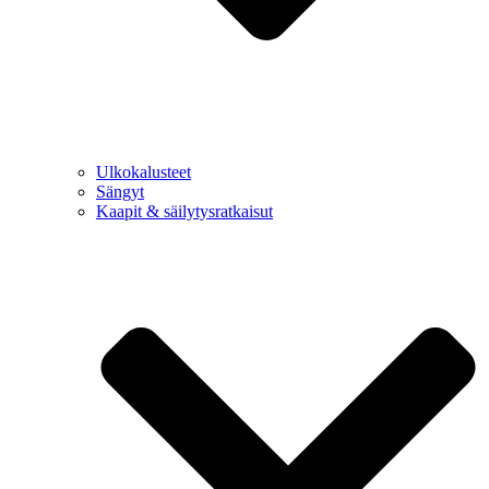
Ulkokalusteet
Sängyt
Kaapit & säilytysratkaisut