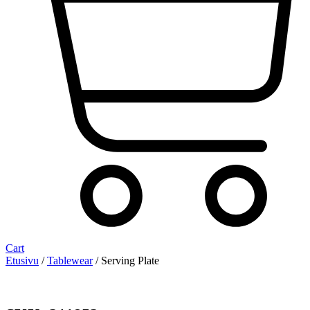
Cart
Etusivu
/
Tablewear
/ Serving Plate