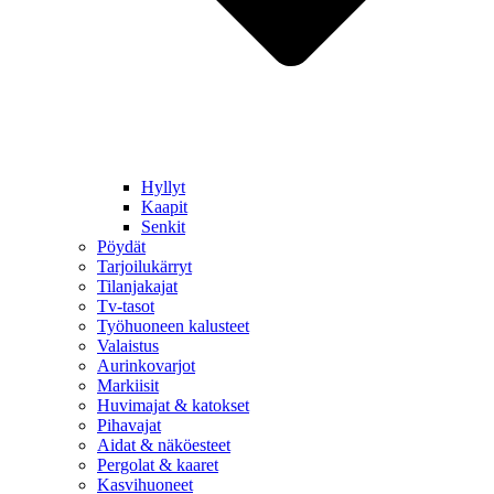
Hyllyt
Kaapit
Senkit
Pöydät
Tarjoilukärryt
Tilanjakajat
Tv-tasot
Työhuoneen kalusteet
Valaistus
Aurinkovarjot
Markiisit
Huvimajat & katokset
Pihavajat
Aidat & näköesteet
Pergolat & kaaret
Kasvihuoneet