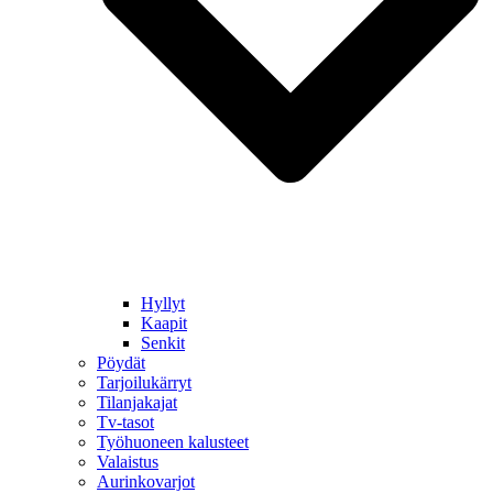
Hyllyt
Kaapit
Senkit
Pöydät
Tarjoilukärryt
Tilanjakajat
Tv-tasot
Työhuoneen kalusteet
Valaistus
Aurinkovarjot