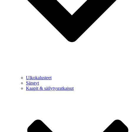
Ulkokalusteet
Sängyt
Kaapit & säilytysratkaisut