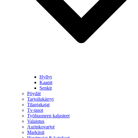
Hyllyt
Kaapit
Senkit
Pöydät
Tarjoilukärryt
Tilanjakajat
Tv-tasot
Työhuoneen kalusteet
Valaistus
Aurinkovarjot
Markiisit
Huvimajat & katokset