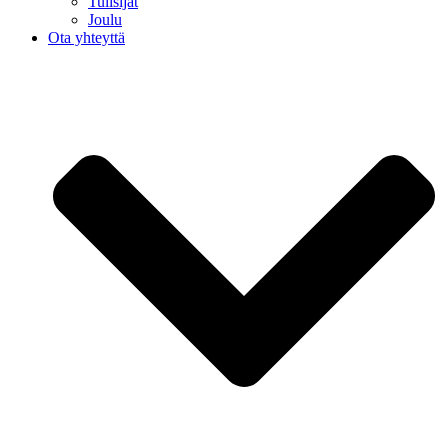
Tulisijat
Joulu
Ota yhteyttä