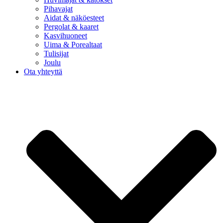
Pihavajat
Aidat & näköesteet
Pergolat & kaaret
Kasvihuoneet
Uima & Porealtaat
Tulisijat
Joulu
Ota yhteyttä