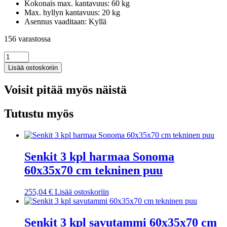
Kokonais max. kantavuus: 60 kg
Max. hyllyn kantavuus: 20 kg
Asennus vaaditaan: Kyllä
156 varastossa
Senkki
musta
Lisää ostoskoriin
tammi
29,5x34x76
Voisit pitää myös näistä
cm
tekninen
puu
Tutustu myös
määrä
Senkit 3 kpl harmaa Sonoma
60x35x70 cm tekninen puu
255,04
€
Lisää ostoskoriin
Senkit 3 kpl savutammi 60x35x70 cm