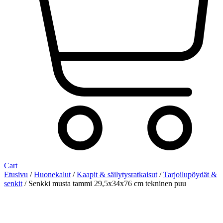
Cart
Etusivu
/
Huonekalut
/
Kaapit & säilytysratkaisut
/
Tarjoilupöydät &
senkit
/ Senkki musta tammi 29,5x34x76 cm tekninen puu