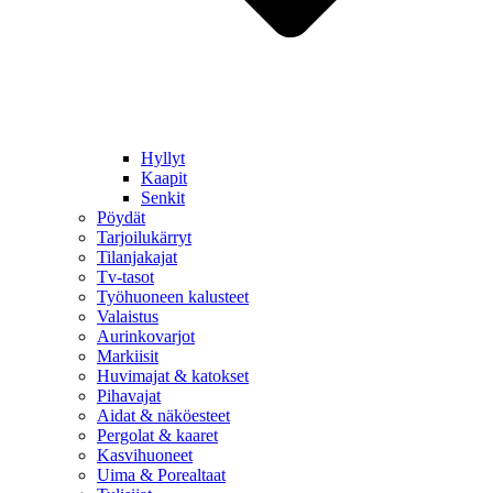
Hyllyt
Kaapit
Senkit
Pöydät
Tarjoilukärryt
Tilanjakajat
Tv-tasot
Työhuoneen kalusteet
Valaistus
Aurinkovarjot
Markiisit
Huvimajat & katokset
Pihavajat
Aidat & näköesteet
Pergolat & kaaret
Kasvihuoneet
Uima & Porealtaat