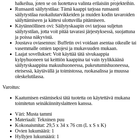
halkeilua, joten se on luotettava valinta erilaisiin projekteihin.
Runsaasti säilytystilaa: Tämä kaappi tarjoaa runsaasti
säilytystilaa ruokailutarvikkeiden ja muiden kodin tavaroiden
säilyttämiseen ja kättesi ulottuvilla pitämiseen.
Käytännöllinen ovi: Säilytyskaapin ovi tarjoaa suljetun
säilytystilan, jotta voit pitää tavarasi järjestyksessä, suojattuna
ja poissa näkyvistä.
Joustava oviasennus: Buffetin ovi voidaan asentaa oikealle tai
vasemmalle omien tapojesi ja mukavuuden mukaan.
Laajat sovellukset: Voit käyttää tätä sivukaappia
kylpyhuoneen tai keittiön kaappina tai vain tyylikkäänä
säilytyskaappina makuuhuoneessa, pukeutumishuoneessa,
eteisessä, käytävällä ja toimistossa, ruokasalissa ja muussa
oleskelutilassa.
Varoitus:
Kaatumisen estämiseksi tätä tuotetta on käytettävä mukana
toimitetun seinäkiinnityslaitteen kanssa.
Väri: Musta tammi
Materiaali: Tekninen puu
Kokonaismitat: 29,5 x 34 x 76 cm (L x S x K)
Ovien lukumäärä: 1
Hyllyjen lukumäärä: 1