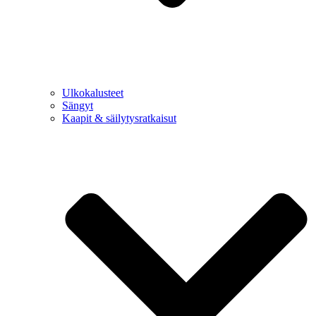
Ulkokalusteet
Sängyt
Kaapit & säilytysratkaisut