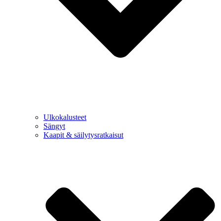
Ulkokalusteet
Sängyt
Kaapit & säilytysratkaisut