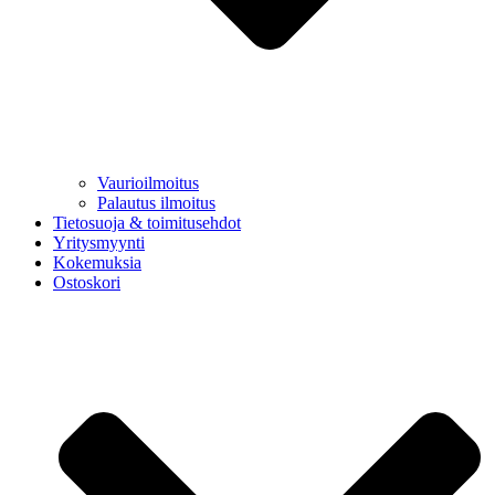
Vaurioilmoitus
Palautus ilmoitus
Tietosuoja & toimitusehdot
Yritysmyynti
Kokemuksia
Ostoskori