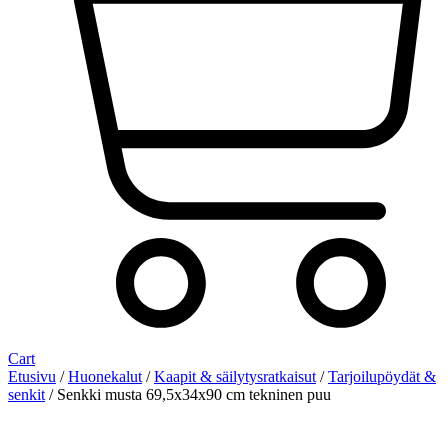
Cart
Etusivu
/
Huonekalut
/
Kaapit & säilytysratkaisut
/
Tarjoilupöydät &
senkit
/ Senkki musta 69,5x34x90 cm tekninen puu