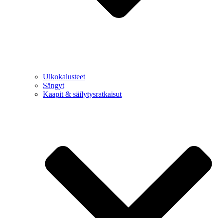
Ulkokalusteet
Sängyt
Kaapit & säilytysratkaisut