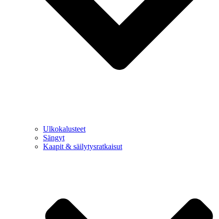
Ulkokalusteet
Sängyt
Kaapit & säilytysratkaisut