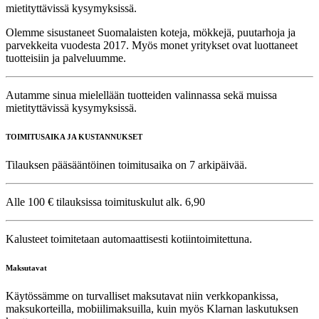
mietityttävissä kysymyksissä.
Olemme sisustaneet Suomalaisten koteja, mökkejä, puutarhoja ja
parvekkeita vuodesta 2017. Myös monet yritykset ovat luottaneet
tuotteisiin ja palveluumme.
Autamme sinua mielellään tuotteiden valinnassa sekä muissa
mietityttävissä kysymyksissä.
TOIMITUSAIKA JA KUSTANNUKSET
Tilauksen pääsääntöinen toimitusaika on 7 arkipäivää.
Alle 100 € tilauksissa toimituskulut alk. 6,90
Kalusteet toimitetaan automaattisesti kotiintoimitettuna.
Maksutavat
Käytössämme on turvalliset maksutavat niin verkkopankissa,
maksukorteilla, mobiilimaksuilla, kuin myös Klarnan laskutuksen