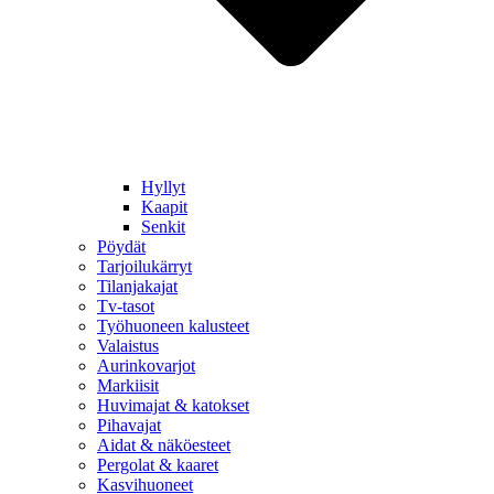
Hyllyt
Kaapit
Senkit
Pöydät
Tarjoilukärryt
Tilanjakajat
Tv-tasot
Työhuoneen kalusteet
Valaistus
Aurinkovarjot
Markiisit
Huvimajat & katokset
Pihavajat
Aidat & näköesteet
Pergolat & kaaret
Kasvihuoneet