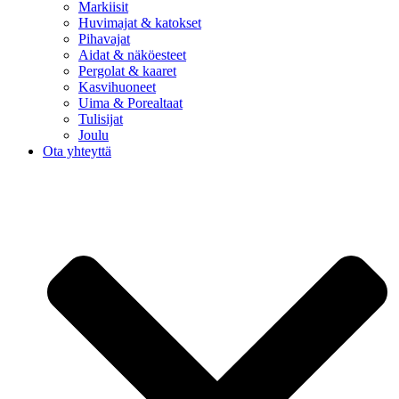
Markiisit
Huvimajat & katokset
Pihavajat
Aidat & näköesteet
Pergolat & kaaret
Kasvihuoneet
Uima & Porealtaat
Tulisijat
Joulu
Ota yhteyttä