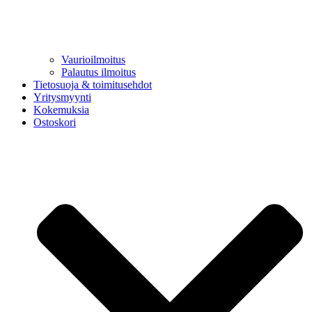
Vaurioilmoitus
Palautus ilmoitus
Tietosuoja & toimitusehdot
Yritysmyynti
Kokemuksia
Ostoskori