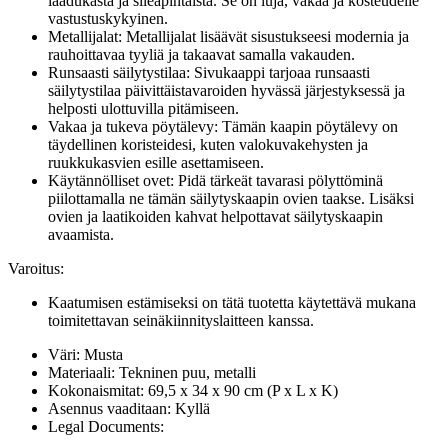
laadukasta ja sileäpintaista. Se on luja, vakaa ja kosteudelle
vastustuskykyinen.
Metallijalat: Metallijalat lisäävät sisustukseesi modernia ja
rauhoittavaa tyyliä ja takaavat samalla vakauden.
Runsaasti säilytystilaa: Sivukaappi tarjoaa runsaasti
säilytystilaa päivittäistavaroiden hyvässä järjestyksessä ja
helposti ulottuvilla pitämiseen.
Vakaa ja tukeva pöytälevy: Tämän kaapin pöytälevy on
täydellinen koristeidesi, kuten valokuvakehysten ja
ruukkukasvien esille asettamiseen.
Käytännölliset ovet: Pidä tärkeät tavarasi pölyttöminä
piilottamalla ne tämän säilytyskaapin ovien taakse. Lisäksi
ovien ja laatikoiden kahvat helpottavat säilytyskaapin
avaamista.
Varoitus:
Kaatumisen estämiseksi on tätä tuotetta käytettävä mukana
toimitettavan seinäkiinnityslaitteen kanssa.
Väri: Musta
Materiaali: Tekninen puu, metalli
Kokonaismitat: 69,5 x 34 x 90 cm (P x L x K)
Asennus vaaditaan: Kyllä
Legal Documents: