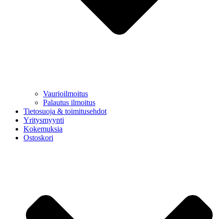
Vaurioilmoitus
Palautus ilmoitus
Tietosuoja & toimitusehdot
Yritysmyynti
Kokemuksia
Ostoskori