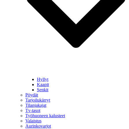
Hyllyt
Kaapit
Senkit
Pöydät
Tarjoilukärryt
Tilanjakajat
Tv-tasot
Työhuoneen kalusteet
Valaistus
Aurinkovarjot