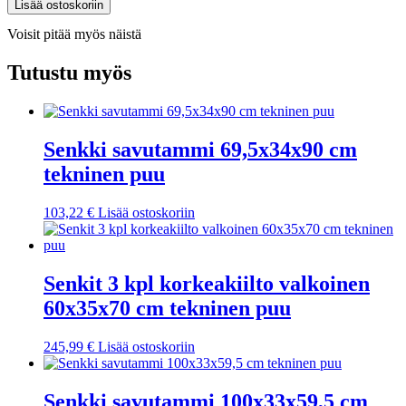
Lisää ostoskoriin
Sonoma
60x30x75
Voisit pitää myös näistä
cm
tekninen
Tutustu myös
puu
määrä
Senkki savutammi 69,5x34x90 cm
tekninen puu
103,22
€
Lisää ostoskoriin
Senkit 3 kpl korkeakiilto valkoinen
60x35x70 cm tekninen puu
245,99
€
Lisää ostoskoriin
Senkki savutammi 100x33x59,5 cm