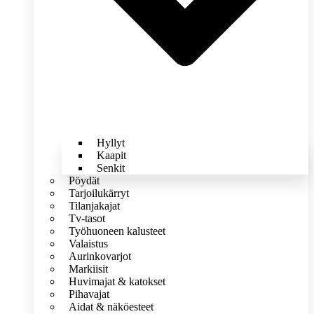
Hyllyt
Kaapit
Senkit
Pöydät
Tarjoilukärryt
Tilanjakajat
Tv-tasot
Työhuoneen kalusteet
Valaistus
Aurinkovarjot
Markiisit
Huvimajat & katokset
Pihavajat
Aidat & näköesteet