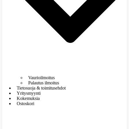
Vaurioilmoitus
Palautus ilmoitus
Tietosuoja & toimitusehdot
Yritysmyynti
Kokemuksia
Ostoskori