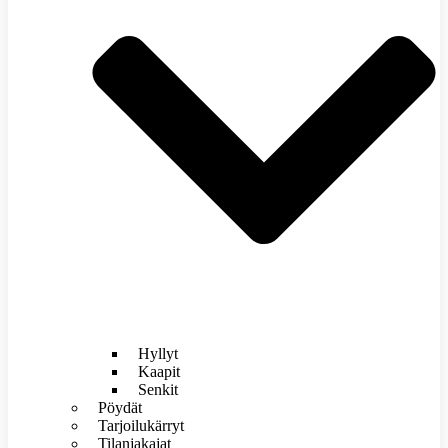
Hyllyt
Kaapit
Senkit
Pöydät
Tarjoilukärryt
Tilanjakajat