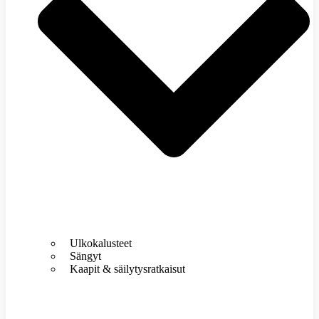
Ulkokalusteet
Sängyt
Kaapit & säilytysratkaisut