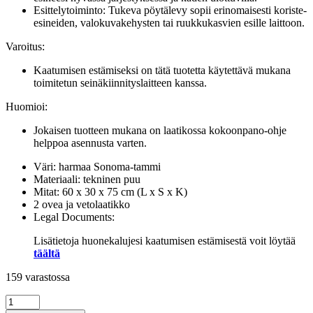
Esittelytoiminto: Tukeva pöytälevy sopii erinomaisesti koriste-
esineiden, valokuvakehysten tai ruukkukasvien esille laittoon.
Varoitus:
Kaatumisen estämiseksi on tätä tuotetta käytettävä mukana
toimitetun seinäkiinnityslaitteen kanssa.
Huomioi:
Jokaisen tuotteen mukana on laatikossa kokoonpano-ohje
helppoa asennusta varten.
Väri: harmaa Sonoma-tammi
Materiaali: tekninen puu
Mitat: 60 x 30 x 75 cm (L x S x K)
2 ovea ja vetolaatikko
Legal Documents:
Lisätietoja huonekalujesi kaatumisen estämisestä voit löytää
täältä
159 varastossa
Senkki
harmaa