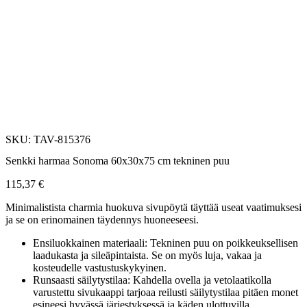
SKU: TAV-815376
Senkki harmaa Sonoma 60x30x75 cm tekninen puu
115,37
€
Minimalistista charmia huokuva sivupöytä täyttää useat vaatimuksesi
ja se on erinomainen täydennys huoneeseesi.
Ensiluokkainen materiaali: Tekninen puu on poikkeuksellisen
laadukasta ja sileäpintaista. Se on myös luja, vakaa ja
kosteudelle vastustuskykyinen.
Runsaasti säilytystilaa: Kahdella ovella ja vetolaatikolla
varustettu sivukaappi tarjoaa reilusti säilytystilaa pitäen monet
esineesi hyvässä järjestyksessä ja käden ulottuvilla.