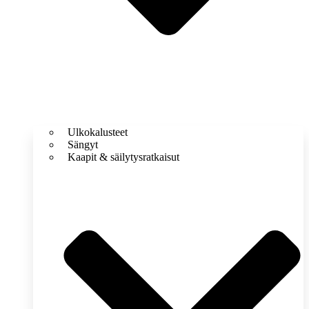
Ulkokalusteet
Sängyt
Kaapit & säilytysratkaisut