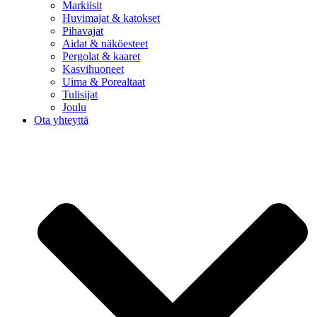
Markiisit
Huvimajat & katokset
Pihavajat
Aidat & näköesteet
Pergolat & kaaret
Kasvihuoneet
Uima & Porealtaat
Tulisijat
Joulu
Ota yhteyttä