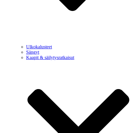
Ulkokalusteet
Sängyt
Kaapit & säilytysratkaisut