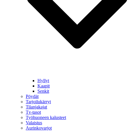
Hyllyt
Kaapit
Senkit
Pöydät
Tarjoilukärryt
Tilanjakajat
Tv-tasot
Työhuoneen kalusteet
Valaistus
Aurinkovarjot