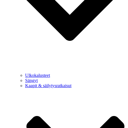
Ulkokalusteet
Sängyt
Kaapit & säilytysratkaisut