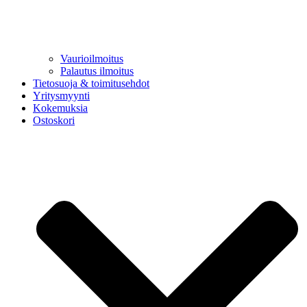
Vaurioilmoitus
Palautus ilmoitus
Tietosuoja & toimitusehdot
Yritysmyynti
Kokemuksia
Ostoskori