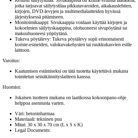
Reilusti säilytystilaa: Sivukaapissa on kolme erillistä laatikkoa,
jotka tarjoavat säilytystilaa pikkutavaroiden, aikakauslehtien,
kirjojen, DVD-levyjen ja multimedialaitteiden hyvässä
järjestyksessä pitämiseen.
Monitoimikaappi: Sivukaappia voidaan käyttää kirjojen ja
kokoelmien säilytyskaappina, olohuoneesi sivupöytänä tai
makuuhuoneesi yöpöytänä.
Tukeva pöytälevy: Tukeva pöytälevy sopii erinomaisesti
koriste-esineiden, valokuvakehysten tai ruukkukasvien esille
laittoon.
Varoitus:
Kaatumisen estämiseksi on tätä tuotetta käytettävä mukana
toimitetun seinäkiinnityslaitteen kanssa.
Huomioi:
Jokaisen tuotteen mukana on laatikossa kokoonpano-ohje
helppoa asennusta varten.
Väri: betoninharmaa
Materiaali: tekninen puu
Mitat: 30 x 30 x 70 cm (L x S x K)
Legal Documents: