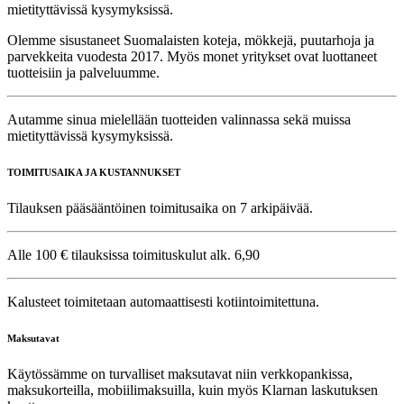
mietityttävissä kysymyksissä.
Olemme sisustaneet Suomalaisten koteja, mökkejä, puutarhoja ja
parvekkeita vuodesta 2017. Myös monet yritykset ovat luottaneet
tuotteisiin ja palveluumme.
Autamme sinua mielellään tuotteiden valinnassa sekä muissa
mietityttävissä kysymyksissä.
TOIMITUSAIKA JA KUSTANNUKSET
Tilauksen pääsääntöinen toimitusaika on 7 arkipäivää.
Alle 100 € tilauksissa toimituskulut alk. 6,90
Kalusteet toimitetaan automaattisesti kotiintoimitettuna.
Maksutavat
Käytössämme on turvalliset maksutavat niin verkkopankissa,
maksukorteilla, mobiilimaksuilla, kuin myös Klarnan laskutuksen