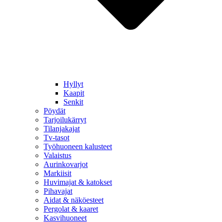
Hyllyt
Kaapit
Senkit
Pöydät
Tarjoilukärryt
Tilanjakajat
Tv-tasot
Työhuoneen kalusteet
Valaistus
Aurinkovarjot
Markiisit
Huvimajat & katokset
Pihavajat
Aidat & näköesteet
Pergolat & kaaret
Kasvihuoneet