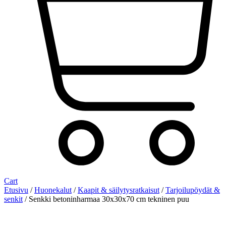
Cart
Etusivu
/
Huonekalut
/
Kaapit & säilytysratkaisut
/
Tarjoilupöydät &
senkit
/ Senkki betoninharmaa 30x30x70 cm tekninen puu