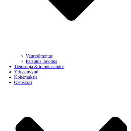
Vaurioilmoitus
Palautus ilmoitus
Tietosuoja & toimitusehdot
Yritysmyynti
Kokemuksia
Ostoskori