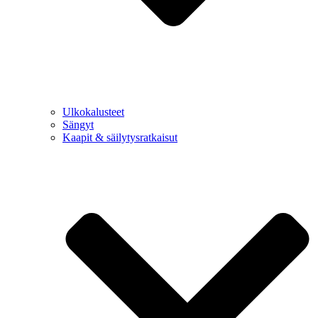
Ulkokalusteet
Sängyt
Kaapit & säilytysratkaisut