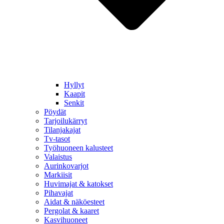
Hyllyt
Kaapit
Senkit
Pöydät
Tarjoilukärryt
Tilanjakajat
Tv-tasot
Työhuoneen kalusteet
Valaistus
Aurinkovarjot
Markiisit
Huvimajat & katokset
Pihavajat
Aidat & näköesteet
Pergolat & kaaret
Kasvihuoneet