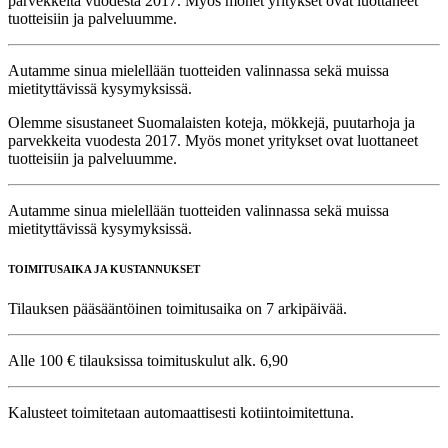
parvekkeita vuodesta 2017. Myös monet yritykset ovat luottaneet
tuotteisiin ja palveluumme.
Autamme sinua mielellään tuotteiden valinnassa sekä muissa
mietityttävissä kysymyksissä.
Olemme sisustaneet Suomalaisten koteja, mökkejä, puutarhoja ja
parvekkeita vuodesta 2017. Myös monet yritykset ovat luottaneet
tuotteisiin ja palveluumme.
Autamme sinua mielellään tuotteiden valinnassa sekä muissa
mietityttävissä kysymyksissä.
TOIMITUSAIKA JA KUSTANNUKSET
Tilauksen pääsääntöinen toimitusaika on 7 arkipäivää.
Alle 100 € tilauksissa toimituskulut alk. 6,90
Kalusteet toimitetaan automaattisesti kotiintoimitettuna.