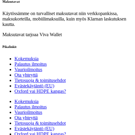
Maksutavat
Käytössämme on turvalliset maksutavat niin verkkopankissa,
maksukorteilla, mobiilimaksuilla, kuin myös Klarnan laskutuksen
kautta.
Maksutavat tarjoaa Viva Wallet
Pikalinkit
Kokemuksia
Palautus ilmoitus
Vaurioilmoitus
Ota yhteyttä
Tietosuoja & toimitusehdot
Evästekäytäntö (EU)
Oxford vai HDPE kangas?
Kokemuksia
Palautus ilmoitus
Vaurioilmoitus
Ota yhteyttä
Tietosuoja & toimitusehdot
Evästekäytäntö (EU)
Oxford vai HDPE kangas?