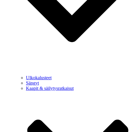
Ulkokalusteet
Sängyt
Kaapit & säilytysratkaisut