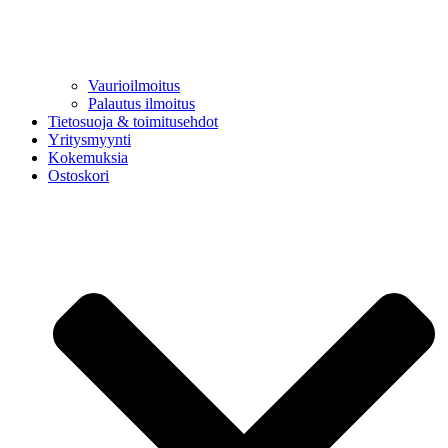
Vaurioilmoitus
Palautus ilmoitus
Tietosuoja & toimitusehdot
Yritysmyynti
Kokemuksia
Ostoskori