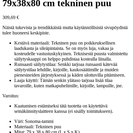
79x38x80 cm tekninen puu
309,69
€
Näistä tukevista ja trendikkäistä mutta käytännöllisistä sivupöydistä
tulee huoneesi keskipiste.
Kestävä materiaali: Tekninen puu on poikkeuksellisen
laadukasta ja sileäpintaista. Se on myös luja, vakaa ja
kosteudelle vastustuskykyinen. Teknisestä puusta valmistettu
säilytyskaappi on helppo puhdistaa kostealla liinalla.
Runsaasti säilytystilaa: Senkki tarjoaa runsaasti kätevää
säilytystilaa lehdille, kirjoille, kaukosäätimille ja muiden
pienesineiden järjestyksessä ja käden ulottuvilla pitämiseen.
Laaja käyttö: Tämän senkin ylätaso tarjoaa lisää tilaa
tavaroille, kuten matkapuhelimille, kirjoille, lampuille, jne.
Varoitus:
Kaatumisen estämiseksi tätä tuotetta on käytettävä
seinäkiinnityslaitteen kanssa (ei sisälly toimitukseen).
Väri: Sonoma-tammi
Materiaali: Tekninen puu
Mitat: 79 x 38 x 80 cm (L x S x K)