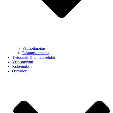
Vaurioilmoitus
Palautus ilmoitus
Tietosuoja & toimitusehdot
Yritysmyynti
Kokemuksia
Ostoskori