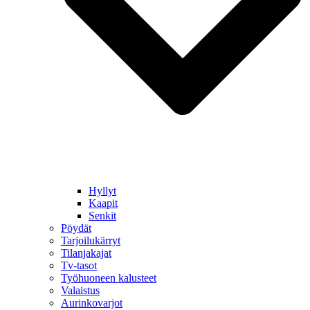
Hyllyt
Kaapit
Senkit
Pöydät
Tarjoilukärryt
Tilanjakajat
Tv-tasot
Työhuoneen kalusteet
Valaistus
Aurinkovarjot