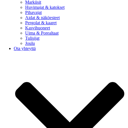
Markiisit
Huvimajat & katokset
Pihavajat
Aidat & näköesteet
Pergolat & kaaret
Kasvihuoneet
Uima & Porealtaat
Tulisijat
Joulu
Ota yhteyttä