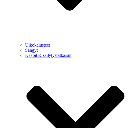
Ulkokalusteet
Sängyt
Kaapit & säilytysratkaisut