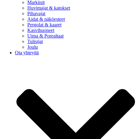
Markiisit
Huvimajat & katokset
Pihavajat
Aidat & näköesteet
Pergolat & kaaret
Kasvihuoneet
Uima & Porealtaat
Tulisijat
Joulu
Ota yhteyttä