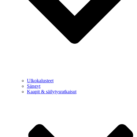
Ulkokalusteet
Sängyt
Kaapit & säilytysratkaisut