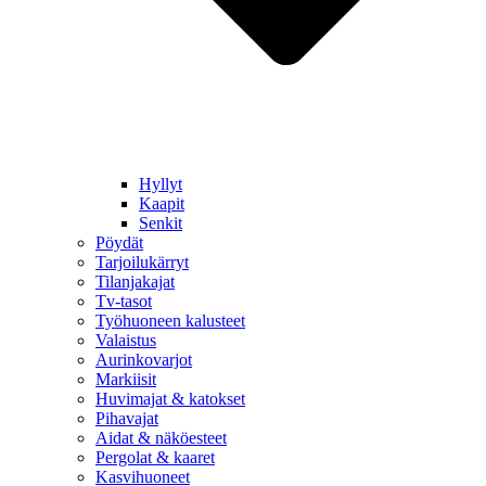
Hyllyt
Kaapit
Senkit
Pöydät
Tarjoilukärryt
Tilanjakajat
Tv-tasot
Työhuoneen kalusteet
Valaistus
Aurinkovarjot
Markiisit
Huvimajat & katokset
Pihavajat
Aidat & näköesteet
Pergolat & kaaret
Kasvihuoneet