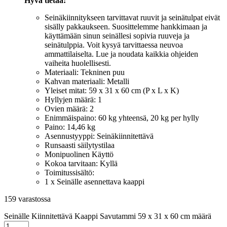
Hyvä tietää:
Seinäkiinnitykseen tarvittavat ruuvit ja seinätulpat eivät
sisälly pakkaukseen. Suosittelemme hankkimaan ja
käyttämään sinun seinällesi sopivia ruuveja ja
seinätulppia. Voit kysyä tarvittaessa neuvoa
ammattilaiselta. Lue ja noudata kaikkia ohjeiden
vaiheita huolellisesti.
Materiaali: Tekninen puu
Kahvan materiaali: Metalli
Yleiset mitat: 59 x 31 x 60 cm (P x L x K)
Hyllyjen määrä: 1
Ovien määrä: 2
Enimmäispaino: 60 kg yhteensä, 20 kg per hylly
Paino: 14,46 kg
Asennustyyppi: Seinäkiinnitettävä
Runsaasti säilytystilaa
Monipuolinen Käyttö
Kokoa tarvitaan: Kyllä
Toimitussisältö:
1 x Seinälle asennettava kaappi
159 varastossa
Seinälle Kiinnitettävä Kaappi Savutammi 59 x 31 x 60 cm määrä