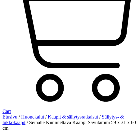
Cart
Etusivu
/
Huonekalut
/
Kaapit & säilytysratkaisut
/
Säilytys- &
lukkokaapit
/ Seinälle Kiinnitettävä Kaappi Savutammi 59 x 31 x 60
cm