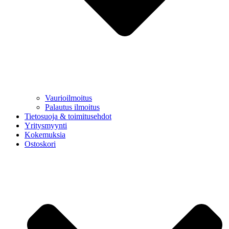
Vaurioilmoitus
Palautus ilmoitus
Tietosuoja & toimitusehdot
Yritysmyynti
Kokemuksia
Ostoskori