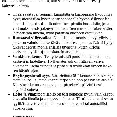
olohuoneeseen tai autotalliin, niin saat tavarasi turvallisesti ja
kätevästi talteen.
Tilaa säästävä
: Seinään kiinnitettävä kaappimme hyödyntää
pystysuoraa tilaa hyvin ja tarjoaa todella hyvää säilytystilaa
ilman lattiapinta-alaa. Ihanteellinen pieniin huoneisiin, jotta
voit maksimoida jokaisen tuuman. Sen muotoilu tukee siistiä
ja modernia ilmettä, mikä parantaa huoneen estetiikkaa.
Runsaasti säilytystilaa
: Nauti kaapin monista levyhyllyistä,
jotka on valmistettu kestävästä teknisestä puusta. Nämä hyllyt
tukevat tietysti monia erilaisia tavaroita, kuten kirjoja,
koristeita, työkaluja ja askartelutarvikkeita.
Vankka rakenne
: Tehty teknisestä puusta, tämä kaappi on
kestävä ja luotettava. Hyllymateriaali on riittävän vahva
tukemaan useita esineitä ja pitää silti tyylikkään ilmeen koko
sen käytön ajan.
Käyttäjäystävällisyys
: Varustettuna 90° keinusaranaovella ja
metallinupeilla, tämä kaappi tarjoaa helpon pääsyn tavaroihisi.
Klassinen keinusaranaovi ja nupit tekevät päivittäisestä
käytöstä sujuvaa.
Hoito ja ylläpito
: Ylläpito on tosi helppoa; pyyhi vain kaappi
kostealla liinalla ja se pysyy puhtaana. Tämä takaa, että se on
tyylikäs ja vetovoimainen osa olohuonettasi tai autotalliisi
vuosikausia.