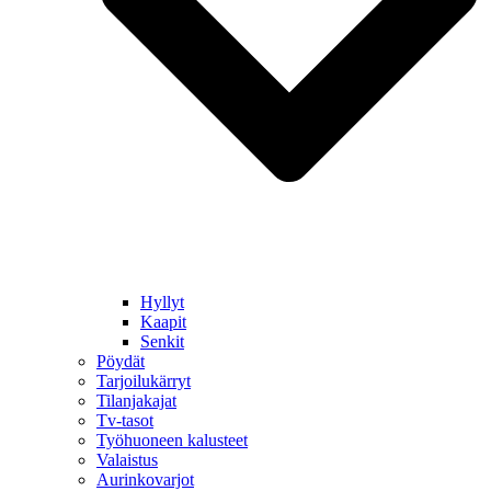
Hyllyt
Kaapit
Senkit
Pöydät
Tarjoilukärryt
Tilanjakajat
Tv-tasot
Työhuoneen kalusteet
Valaistus
Aurinkovarjot