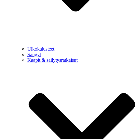
Ulkokalusteet
Sängyt
Kaapit & säilytysratkaisut