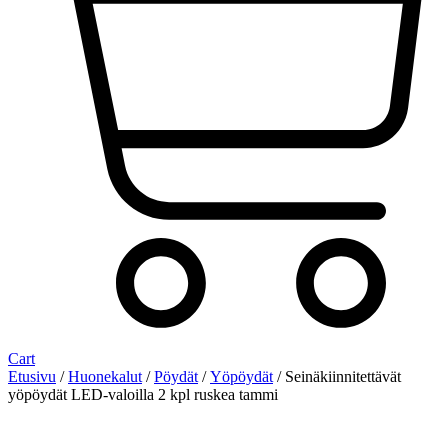
Cart
Etusivu
/
Huonekalut
/
Pöydät
/
Yöpöydät
/ Seinäkiinnitettävät
yöpöydät LED-valoilla 2 kpl ruskea tammi