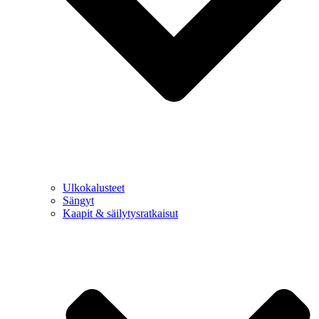
Ulkokalusteet
Sängyt
Kaapit & säilytysratkaisut