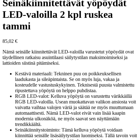
Seinäkiinnitettävät yöpöydät
LED-valoilla 2 kpl ruskea
tammi
85,02
€
Nämä seinälle kiinnitettävät LED-valoilla varustetut yöpöydät ovat
täydellinen ratkaisu asuintilaasi säilytystilan maksimoimiseksi ja
lattioiden siistinä pitämiseksi.
Kestävä materiaali: Tekninen puu on poikkeuksellisen
laadukasta ja sileäpintaista. Se on myös luja, vakaa ja
kosteudelle vastustuskykyinen. Teknisestä puusta valmistettu
ripustettava yöpöytä on helppo puhdistaa.
RGB LED-valot: Kelluva yöpöytä on varustettu värikkäillä
RGB LED-valoilla. Usean muokattavan valikon ansiosta voit
vaivatta vaihtaa valojen väriä ja säätää ne myös muuttumaan
automaattisesti. Nämä LED-valot eivät vain lisää kaapin
modernia ulkonäköä, ne myös saavat sen näyttämään
trendikkäältä.
Seinäkiinnitystoiminto: Tämä kelluva yöpöytä voidaan
kiinnittää seinälle lisäsäilytystilan luomiseksi. Tällä tavoin voit