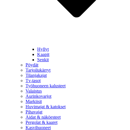
Hyllyt
Kaapit
Senkit
Pöydät
Tarjoilukärryt
Tilanjakajat
Tv-tasot
Työhuoneen kalusteet
Valaistus
Aurinkovarjot
Markiisit
Huvimajat & katokset
Pihavajat
Aidat & näköesteet
Pergolat & kaaret
Kasvihuoneet