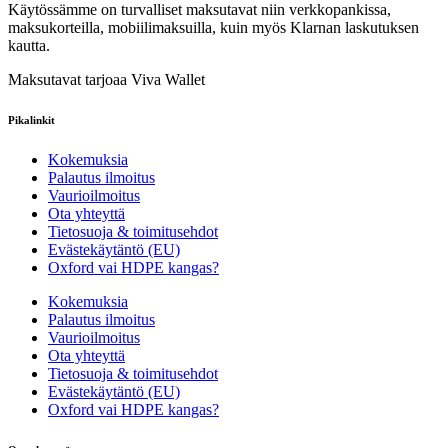
Käytössämme on turvalliset maksutavat niin verkkopankissa,
maksukorteilla, mobiilimaksuilla, kuin myös Klarnan laskutuksen
kautta.
Maksutavat tarjoaa Viva Wallet
Pikalinkit
Kokemuksia
Palautus ilmoitus
Vaurioilmoitus
Ota yhteyttä
Tietosuoja & toimitusehdot
Evästekäytäntö (EU)
Oxford vai HDPE kangas?
Kokemuksia
Palautus ilmoitus
Vaurioilmoitus
Ota yhteyttä
Tietosuoja & toimitusehdot
Evästekäytäntö (EU)
Oxford vai HDPE kangas?