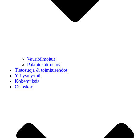
Vaurioilmoitus
Palautus ilmoitus
Tietosuoja & toimitusehdot
Yritysmyynti
Kokemuksia
Ostoskori