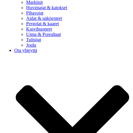
Markiisit
Huvimajat & katokset
Pihavajat
Aidat & näköesteet
Pergolat & kaaret
Kasvihuoneet
Uima & Porealtaat
Tulisijat
Joulu
Ota yhteyttä