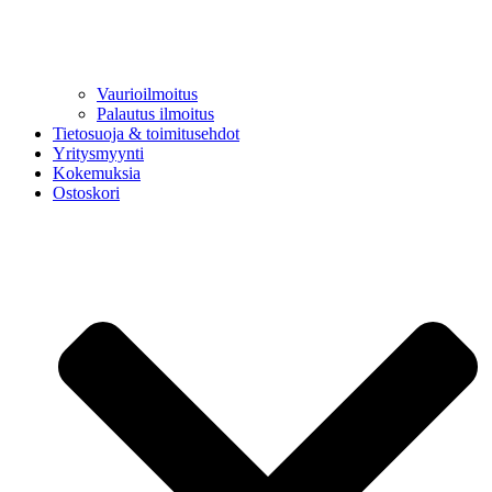
Vaurioilmoitus
Palautus ilmoitus
Tietosuoja & toimitusehdot
Yritysmyynti
Kokemuksia
Ostoskori