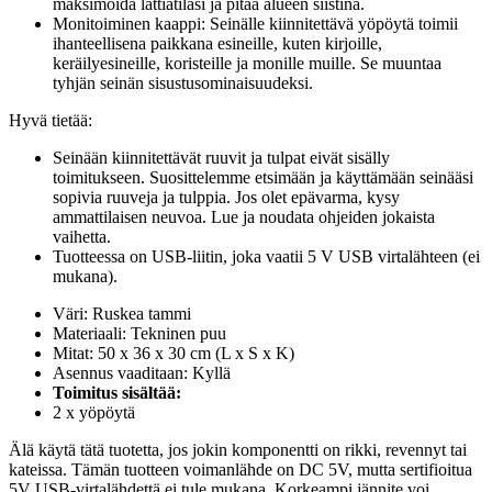
maksimoida lattiatilasi ja pitää alueen siistinä.
Monitoiminen kaappi: Seinälle kiinnitettävä yöpöytä toimii
ihanteellisena paikkana esineille, kuten kirjoille,
keräilyesineille, koristeille ja monille muille. Se muuntaa
tyhjän seinän sisustusominaisuudeksi.
Hyvä tietää:
Seinään kiinnitettävät ruuvit ja tulpat eivät sisälly
toimitukseen. Suosittelemme etsimään ja käyttämään seinääsi
sopivia ruuveja ja tulppia. Jos olet epävarma, kysy
ammattilaisen neuvoa. Lue ja noudata ohjeiden jokaista
vaihetta.
Tuotteessa on USB-liitin, joka vaatii 5 V USB virtalähteen (ei
mukana).
Väri: Ruskea tammi
Materiaali: Tekninen puu
Mitat: 50 x 36 x 30 cm (L x S x K)
Asennus vaaditaan: Kyllä
Toimitus sisältää:
2 x yöpöytä
Älä käytä tätä tuotetta, jos jokin komponentti on rikki, revennyt tai
kateissa. Tämän tuotteen voimanlähde on DC 5V, mutta sertifioitua
5V USB-virtalähdettä ei tule mukana. Korkeampi jännite voi