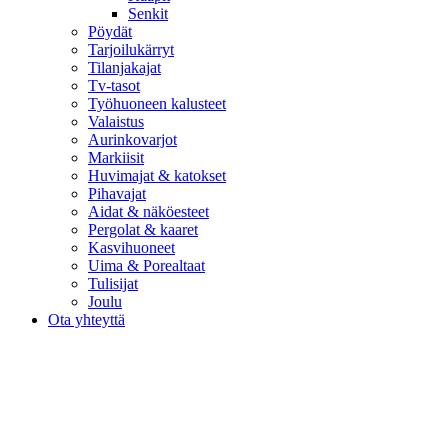
Senkit
Pöydät
Tarjoilukärryt
Tilanjakajat
Tv-tasot
Työhuoneen kalusteet
Valaistus
Aurinkovarjot
Markiisit
Huvimajat & katokset
Pihavajat
Aidat & näköesteet
Pergolat & kaaret
Kasvihuoneet
Uima & Porealtaat
Tulisijat
Joulu
Ota yhteyttä