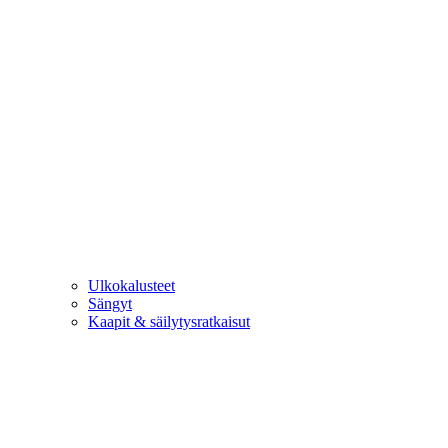
Ulkokalusteet
Sängyt
Kaapit & säilytysratkaisut