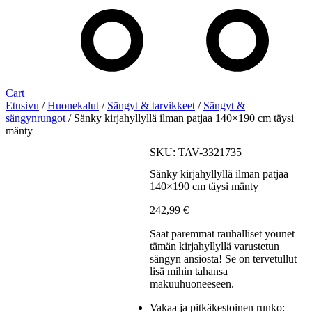
Cart
Etusivu
/
Huonekalut
/
Sängyt & tarvikkeet
/
Sängyt &
sängynrungot
/ Sänky kirjahyllyllä ilman patjaa 140×190 cm täysi
mänty
SKU: TAV-3321735
Sänky kirjahyllyllä ilman patjaa
140×190 cm täysi mänty
242,99
€
Saat paremmat rauhalliset yöunet
tämän kirjahyllyllä varustetun
sängyn ansiosta! Se on tervetullut
lisä mihin tahansa
makuuhuoneeseen.
Vakaa ja pitkäkestoinen runko: