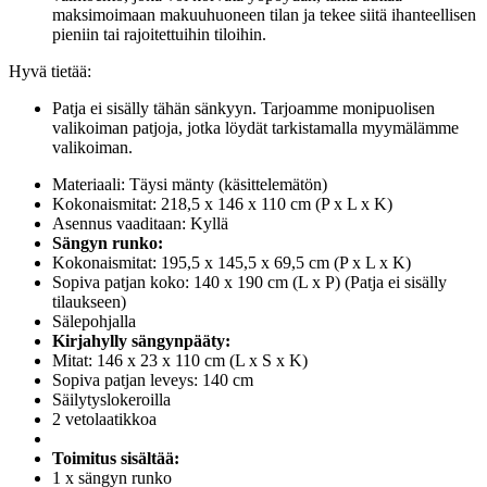
maksimoimaan makuuhuoneen tilan ja tekee siitä ihanteellisen
pieniin tai rajoitettuihin tiloihin.
Hyvä tietää:
Patja ei sisälly tähän sänkyyn. Tarjoamme monipuolisen
valikoiman patjoja, jotka löydät tarkistamalla myymälämme
valikoiman.
Materiaali: Täysi mänty (käsittelemätön)
Kokonaismitat: 218,5 x 146 x 110 cm (P x L x K)
Asennus vaaditaan: Kyllä
Sängyn runko:
Kokonaismitat: 195,5 x 145,5 x 69,5 cm (P x L x K)
Sopiva patjan koko: 140 x 190 cm (L x P) (Patja ei sisälly
tilaukseen)
Sälepohjalla
Kirjahylly sängynpääty:
Mitat: 146 x 23 x 110 cm (L x S x K)
Sopiva patjan leveys: 140 cm
Säilytyslokeroilla
2 vetolaatikkoa
Toimitus sisältää:
1 x sängyn runko