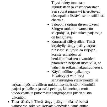
Täysi mänty tunnetaan
lujuudestaan ja kestävyydestään.
Sen suorat puunsyyt ja erottuvat
oksanpaikat lisäävät sen rustiikkista
charmia.
Sälepohja optimaaliseen tukeen:
Sängyn runko on varustettu
sälepohjalla, joka tukee patjaasi ja
on hengittävä.
Runsaasti säilytystilaa: Tämä
kirjahylly sängynpääty tarjoaa
runsaasti säilytystilaa kirjojen,
koriste-esineiden tai
henkilökohtaisten tavaroiden
pitämiseen helposti ulottuvilla, se
vähentää sotkua makuuhuoneessa.
Käytännöllinen jalkalevy:
Jalkalevy ei vain lisää
sängynrungon yleisvakautta, se
tarjoaa myös turvallisen nukkumisympäristön, kiinnittää
patjasi paikalleen ja estää peittoja, lakanoita ja muita
vuodevaatteita putoamasta sängynpäästä pitäen siistin
ulkonäön.
Tilaa säästävä: Tämä sängynpääty on tilaa säästävä
vaihtoehto, joka voi korvata yöpöydän, tämä auttaa