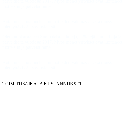
parvekkeita vuodesta 2017. Myös monet yritykset ovat luottaneet
tuotteisiin ja palveluumme.
Autamme sinua mielellään tuotteiden valinnassa sekä muissa
mietityttävissä kysymyksissä.
Olemme sisustaneet Suomalaisten koteja, mökkejä, puutarhoja ja
parvekkeita vuodesta 2017. Myös monet yritykset ovat luottaneet
tuotteisiin ja palveluumme.
Autamme sinua mielellään tuotteiden valinnassa sekä muissa
mietityttävissä kysymyksissä.
TOIMITUSAIKA JA KUSTANNUKSET
Tilauksen pääsääntöinen toimitusaika on 7 arkipäivää.
Alle 100 € tilauksissa toimituskulut alk. 6,90
Kalusteet toimitetaan automaattisesti kotiintoimitettuna.