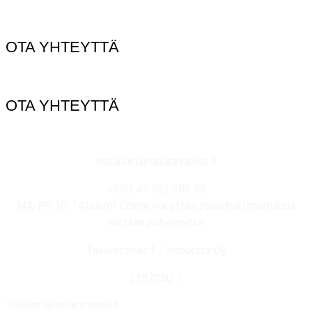
OTA YHTEYTTÄ
OTA YHTEYTTÄ
tilaukset@tavarataivas.fi
+358 45 783 386 85
MA-PE 10-14 huom! Emme voi ottaa palautus ilmoituksia
vastaan puhelimitse.
Tavarataivas.fi / Importxx Oy
3187020-1
tilaukset@tavarataivas.fi