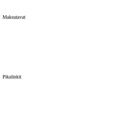
Maksutavat
Käytössämme on turvalliset maksutavat niin verkkopankissa,
maksukorteilla, mobiilimaksuilla, kuin myös Klarnan laskutuksen
kautta.
Maksutavat tarjoaa Viva Wallet
Pikalinkit
Kokemuksia
Palautus ilmoitus
Vaurioilmoitus
Ota yhteyttä
Tietosuoja & toimitusehdot
Evästekäytäntö (EU)
Oxford vai HDPE kangas?