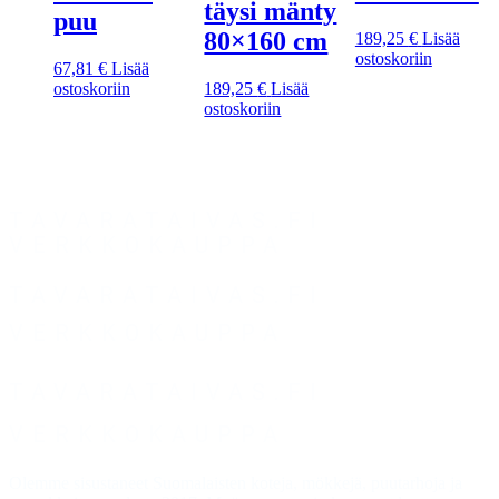
täysi mänty
puu
80×160 cm
189,25
€
Lisää
ostoskoriin
67,81
€
Lisää
ostoskoriin
189,25
€
Lisää
ostoskoriin
TAVARATAIVAS.FI
VERKKOKAUPPA
TAVARATAIVAS.FI
VERKKOKAUPPA
TAVARATAIVAS.FI
VERKKOKAUPPA
Olemme sisustaneet Suomalaisten koteja, mökkejä, puutarhoja ja