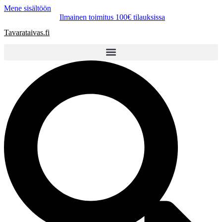
Mene sisältöön
Ilmainen toimitus 100€ tilauksissa
Tavarataivas.fi