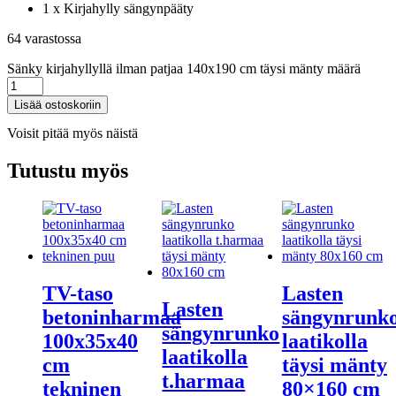
1 x Kirjahylly sängynpääty
64 varastossa
Sänky kirjahyllyllä ilman patjaa 140x190 cm täysi mänty määrä
Lisää ostoskoriin
Voisit pitää myös näistä
Tutustu myös
TV-taso
Lasten
Lasten
betoninharmaa
sängynrunk
sängynrunko
100x35x40
laatikolla
laatikolla
cm
täysi mänty
t.harmaa
tekninen
80×160 cm